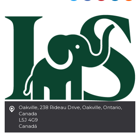
Cookies estrictamente necesarias
Cookies de preferencias
Las cookies estrictamente necesarias permiten
la funcionalidad principal del sitio web, como
el inicio de sesión de usuario y la gestión de
cuentas. El sitio web no se puede utilizar
correctamente sin las cookies estrictamente
necesarias.
Proveedor /
Nombre
Vencimiento
Descripción
Dominio
cf_clearance
1 año
Esta cookie es
Cloudflare,
utilizada por el
Inc.
servicio
.oooh.events
CloudFlare para
identificar el
tráfico web de
confianza y
anular cualquier
restricción de
Oakville
,
238 Rideau Drive, Oakville, Ontario,
seguridad
Canada
basada en la
dirección IP del
L5J 4G9
visitante. Es
Canadá
esencial para
apoyar las
funciones de
seguridad de un