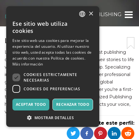
×
LIFE SIZED PUBLISHING
Ese sitio web utiliza
ITALIAN
cookies
ENGLISH
LIFE SIZED PUBLISHING
Este sitio web usa cookies para mejorar la
experiencia del usuario. Al utilizar nuestro
SPANISH
Life Sized Publishing is a modern, author-first publishing
sitio web, usted acepta todas las cookies de
acuerdo con nuestra Política de cookies.
company that empowers writers to bring their stories to life
Más información
with full creative control and 100% ownership. Specializing
in non-fiction and romance genres, they offer professional
COOKIES ESTRICTAMENTE
NECESARIAS
ghostwriting, editing, custom cover design, global
COOKIES DE PREFERENCIAS
distribution, and marketing services. Whether you're a first-
time author or a seasoned storyteller, Life Sized Publishing
helps you craft and publish a book that reflects your voice,
ACEPTAR TODO
RECHAZAR TODO
vision, and values.
MOSTRAR DETALLES
Comparte este perfil: