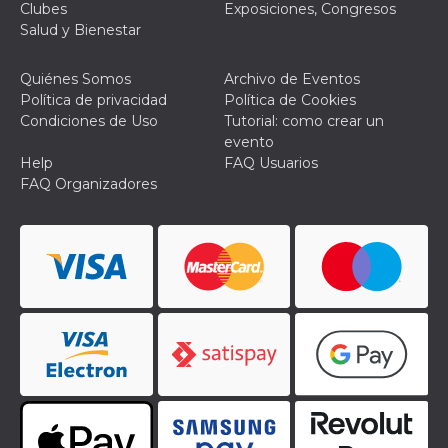
Script.com
Clubes
Exposiciones, Congresos
utiliza esta
Salud y Bienestar
cookie para
recordar las
preferencias de
consentimiento
Quiénes Somos
Archivo de Eventos
de cookies de
Política de privacidad
Política de Cookies
los visitantes. Es
necesario que el
Condiciones de Uso
Tutorial: como crear un
banner de
evento
cookies de
Cookie-
Help
FAQ Usuarios
Script.com
FAQ Organizadores
funcione
correctamente.
Declaración de almacenamiento
Tipo de
Nombre
Descripción
almacenamiento
fbssls_314278995690155
Almacenamiento
de sesión
wpEmojiSettingsSupports
Almacenamiento
de sesión
cn_uc__
Almacenamiento
local