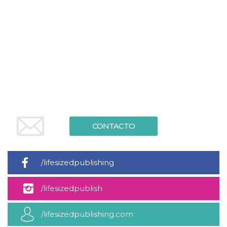
sitio web y
proporcionar
protección
contra visitantes
maliciosos.
wordpress_test_cookie
Sesión
Se utiliza en
Automattic
sitios creados
Inc.
con Wordpress.
.oooh.events
Comprueba si el
navegador tiene
habilitadas las
cookies
PHPSESSID
Sesión
Cookie
PHP.net
generada por
oooh.events
aplicaciones
CONTACTO
basadas en el
lenguaje PHP.
Este es un
identificador de
propósito
/lifesizedpublishing
general que se
utiliza para
mantener las
variables de
/lifesizedpublish
sesión del
usuario.
Normalmente es
/lifesizedpublishing.com
un número
generado al