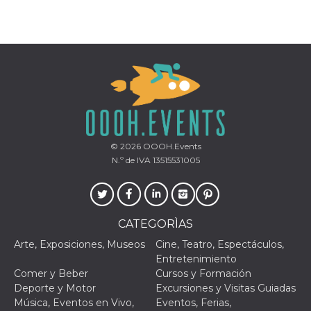
azar, la forma en
que se usa
puede ser
específico del
sitio, pero un
buen ejemplo es
mantener un
estado de inicio
de sesión para
un usuario entre
páginas.
m
1 año 1 mes
Esta cookie se
Stripe
utiliza
m.stripe.com
generalmente
© 2026
OOOH.Events
para el
rendimiento y la
N.º de IVA 13515531005
optimización de
los servicios de
procesamiento
de pagos,
facilitando el
almacenamiento
CATEGORÌAS
de contenidos
en el navegador
Arte, Exposiciones, Museos
Cine, Teatro, Espectáculos,
para hacer que
las páginas se
Entretenimiento
carguen más
Comer y Beber
Cursos y Formación
rápido.
Deporte y Motor
Excursiones y Visitas Guiadas
CookieScriptConsent
4 semanas 2
El servicio
CookieScript
Música, Eventos en Vivo,
Eventos, Ferias,
días
Cookie-
oooh.events