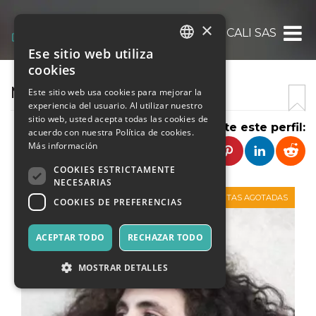
×
MATERIALI MUSICALI SAS
Ese sitio web utiliza
ITALIAN
cookies
ENGLISH
MATERIALI MUSICALI SAS
Este sitio web usa cookies para mejorar la
experiencia del usuario. Al utilizar nuestro
SPANISH
sitio web, usted acepta todas las cookies de
Comparte este perfil:
acuerdo con nuestra Política de cookies.
Más información
COOKIES ESTRICTAMENTE
NECESARIAS
VENTAS AGOTADAS
COOKIES DE PREFERENCIAS
ACEPTAR TODO
RECHAZAR TODO
MOSTRAR DETALLES