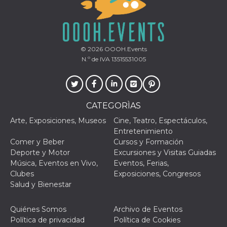
azar, la forma en
que se usa
puede ser
específico del
sitio, pero un
buen ejemplo es
mantener un
© 2026
OOOH.Events
estado de inicio
de sesión para
N.º de IVA 13515531005
un usuario entre
páginas.
m
1 año 1 mes
Esta cookie se
Stripe
utiliza
m.stripe.com
generalmente
CATEGORÌAS
para el
rendimiento y la
Arte, Exposiciones, Museos
Cine, Teatro, Espectáculos,
optimización de
los servicios de
Entretenimiento
procesamiento
Comer y Beber
Cursos y Formación
de pagos,
facilitando el
Deporte y Motor
Excursiones y Visitas Guiadas
almacenamiento
Música, Eventos en Vivo,
Eventos, Ferias,
de contenidos
en el navegador
Clubes
Exposiciones, Congresos
para hacer que
Salud y Bienestar
las páginas se
carguen más
rápido.
Quiénes Somos
Archivo de Eventos
CookieScriptConsent
4 semanas 2
El servicio
CookieScript
Política de privacidad
Política de Cookies
días
Cookie-
oooh.events