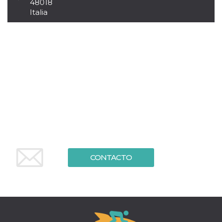
48018
sitio web y
Italia
proporcionar
protección
contra visitantes
maliciosos.
wordpress_test_cookie
Sesión
Se utiliza en
Automattic
sitios creados
Inc.
con Wordpress.
.oooh.events
Comprueba si el
navegador tiene
habilitadas las
cookies
PHPSESSID
Sesión
Cookie
PHP.net
generada por
oooh.events
aplicaciones
basadas en el
lenguaje PHP.
Este es un
identificador de
propósito
CONTACTO
general que se
utiliza para
mantener las
variables de
sesión del
usuario.
Normalmente es
un número
generado al