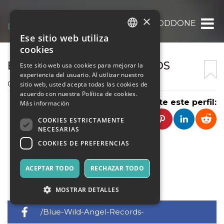
×
MAURIZIO ODDONE
Ese sitio web utiliza
ITALIAN
cookies
ENGLISH
BLUE WILD ANGEL RECORDS
Este sitio web usa cookies para mejorar la
experiencia del usuario. Al utilizar nuestro
SPANISH
Casa discografica
sitio web, usted acepta todas las cookies de
acuerdo con nuestra Política de cookies.
Comparte este perfil:
Más información
COOKIES ESTRICTAMENTE
NECESARIAS
COOKIES DE PREFERENCIAS
ACEPTAR TODO
RECHAZAR TODO
CONTACTO
MOSTRAR DETALLES
/Blue-Wild-Angel-Records-