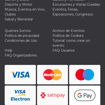
sitio web y
Deporte y Motor
Excursiones y Visitas Guiadas
proporcionar
Música, Eventos en Vivo,
Eventos, Ferias,
protección
contra visitantes
Clubes
Exposiciones, Congresos
maliciosos.
Salud y Bienestar
wordpress_test_cookie
Sesión
Se utiliza en
Automattic
sitios creados
Inc.
con Wordpress.
.oooh.events
Quiénes Somos
Archivo de Eventos
Comprueba si el
Política de privacidad
Política de Cookies
navegador tiene
habilitadas las
Condiciones de Uso
Tutorial: como crear un
cookies
evento
PHPSESSID
Sesión
Cookie
PHP.net
Help
FAQ Usuarios
generada por
oooh.events
FAQ Organizadores
aplicaciones
basadas en el
lenguaje PHP.
Este es un
identificador de
propósito
general que se
utiliza para
mantener las
variables de
sesión del
usuario.
Normalmente es
un número
generado al