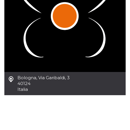
Cookies estrictamente necesarias
Cookies de preferencias
Las cookies estrictamente necesarias permiten
la funcionalidad principal del sitio web, como
el inicio de sesión de usuario y la gestión de
cuentas. El sitio web no se puede utilizar
correctamente sin las cookies estrictamente
necesarias.
Proveedor /
Nombre
Vencimiento
Descripción
Dominio
cf_clearance
1 año
Esta cookie es
Cloudflare,
utilizada por el
Inc.
servicio
.oooh.events
CloudFlare para
Bologna
,
Via Garibaldi, 3
identificar el
40124
tráfico web de
Italia
confianza y
anular cualquier
restricción de
seguridad
basada en la
dirección IP del
visitante. Es
esencial para
apoyar las
funciones de
seguridad de un