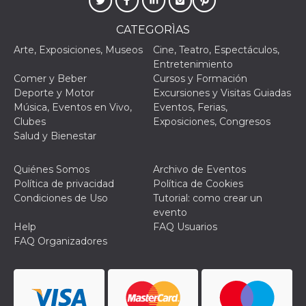
azar, la forma en
que se usa
puede ser
CATEGORÌAS
específico del
sitio, pero un
buen ejemplo es
Arte, Exposiciones, Museos
Cine, Teatro, Espectáculos,
mantener un
Entretenimiento
estado de inicio
de sesión para
Comer y Beber
Cursos y Formación
un usuario entre
Deporte y Motor
Excursiones y Visitas Guiadas
páginas.
Música, Eventos en Vivo,
Eventos, Ferias,
m
1 año 1 mes
Esta cookie se
Stripe
Clubes
Exposiciones, Congresos
utiliza
m.stripe.com
generalmente
Salud y Bienestar
para el
rendimiento y la
optimización de
Quiénes Somos
Archivo de Eventos
los servicios de
procesamiento
Política de privacidad
Política de Cookies
de pagos,
Condiciones de Uso
Tutorial: como crear un
facilitando el
almacenamiento
evento
de contenidos
Help
FAQ Usuarios
en el navegador
para hacer que
FAQ Organizadores
las páginas se
carguen más
rápido.
CookieScriptConsent
4 semanas 2
El servicio
CookieScript
días
Cookie-
oooh.events