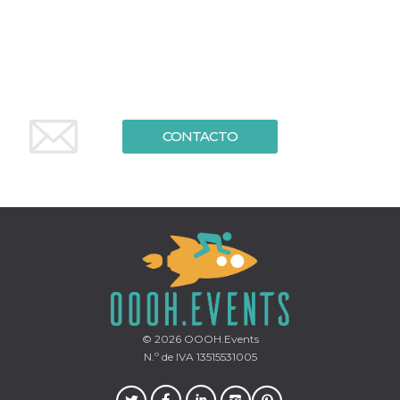
sitio web y
proporcionar
protección
contra visitantes
maliciosos.
wordpress_test_cookie
Sesión
Se utiliza en
Automattic
sitios creados
Inc.
con Wordpress.
.oooh.events
Comprueba si el
CONTACTO
navegador tiene
habilitadas las
cookies
PHPSESSID
Sesión
Cookie
PHP.net
generada por
oooh.events
aplicaciones
basadas en el
lenguaje PHP.
Este es un
identificador de
propósito
general que se
utiliza para
mantener las
variables de
sesión del
© 2026
OOOH.Events
usuario.
N.º de IVA 13515531005
Normalmente es
un número
generado al