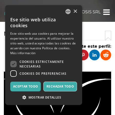
×
MEDIAMORPHOSIS SRL
Ese sitio web utiliza
ITALIAN
cookies
ENGLISH
MEDIAMORPHOSIS
Este sitio web usa cookies para mejorar la
experiencia del usuario. Al utilizar nuestro
SPANISH
sitio web, usted acepta todas las cookies de
Comparte este perfil:
acuerdo con nuestra Política de cookies.
Más información
COOKIES ESTRICTAMENTE
NECESARIAS
COOKIES DE PREFERENCIAS
ACEPTAR TODO
RECHAZAR TODO
MOSTRAR DETALLES