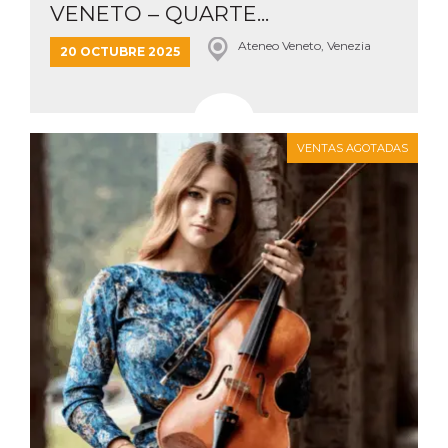
azar, la forma en
VENETO – QUARTE...
que se usa
puede ser
específico del
Ateneo Veneto, Venezia
20 OCTUBRE 2025
sitio, pero un
buen ejemplo es
mantener un
estado de inicio
de sesión para
un usuario entre
páginas.
VENTAS AGOTADAS
m
1 año 1 mes
Esta cookie se
Stripe
utiliza
m.stripe.com
generalmente
para el
rendimiento y la
optimización de
los servicios de
procesamiento
de pagos,
facilitando el
almacenamiento
de contenidos
en el navegador
para hacer que
las páginas se
carguen más
rápido.
CookieScriptConsent
4 semanas 2
El servicio
CookieScript
días
Cookie-
oooh.events