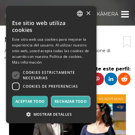
×
MUSIKÀMERA
Ese sitio web utiliza
ITALIAN
cookies
ENGLISH
MUSIKÀMERA
Este sitio web usa cookies para mejorar la
experiencia del usuario. Al utilizar nuestro
SPANISH
Associazione culturale che organizza la stagione di
sitio web, usted acepta todas las cookies de
acuerdo con nuestra Política de cookies.
musica da camera a Venezia
Más información
Comparte este perfil:
COOKIES ESTRICTAMENTE
NECESARIAS
COOKIES DE PREFERENCIAS
VENTAS AGOTADAS
ACEPTAR TODO
RECHAZAR TODO
MOSTRAR DETALLES