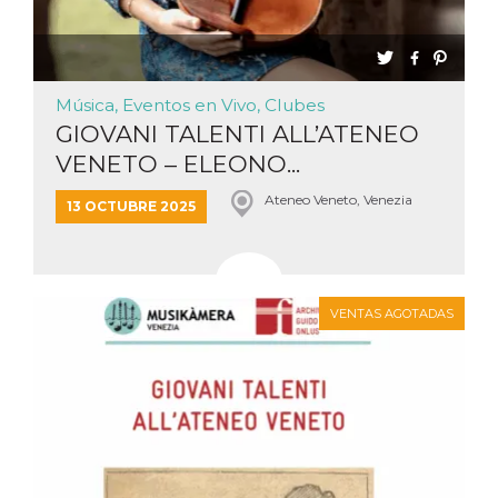
Script.com
utiliza esta
cookie para
recordar las
preferencias de
consentimiento
de cookies de
Música, Eventos en Vivo, Clubes
los visitantes. Es
necesario que el
GIOVANI TALENTI ALL’ATENEO
banner de
VENETO – ELEONO...
cookies de
Cookie-
Script.com
Ateneo Veneto, Venezia
funcione
13 OCTUBRE 2025
correctamente.
Declaración de almacenamiento
Tipo de
Nombre
Descripción
almacenamiento
VENTAS AGOTADAS
fbssls_314278995690155
Almacenamiento
de sesión
wpEmojiSettingsSupports
Almacenamiento
de sesión
cn_uc__
Almacenamiento
local