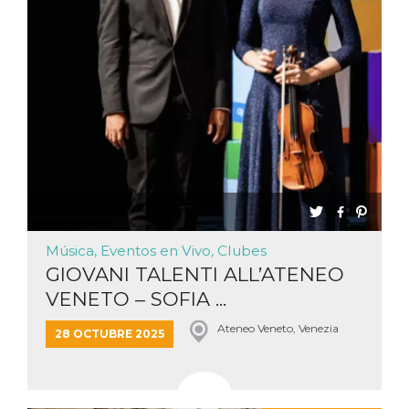
Cookies estrictamente necesarias
Cookies de preferencias
Las cookies estrictamente necesarias permiten
la funcionalidad principal del sitio web, como
el inicio de sesión de usuario y la gestión de
cuentas. El sitio web no se puede utilizar
correctamente sin las cookies estrictamente
necesarias.
Proveedor /
Nombre
Vencimiento
Descripción
Dominio
cf_clearance
1 año
Esta cookie es
Cloudflare,
utilizada por el
Inc.
servicio
.oooh.events
CloudFlare para
Música, Eventos en Vivo, Clubes
identificar el
tráfico web de
GIOVANI TALENTI ALL’ATENEO
confianza y
anular cualquier
VENETO – SOFIA ...
restricción de
seguridad
Ateneo Veneto, Venezia
basada en la
28 OCTUBRE 2025
dirección IP del
visitante. Es
esencial para
apoyar las
funciones de
seguridad de un