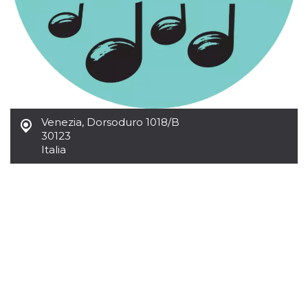
Venezia
,
Dorsoduro 1018/B
30123
Italia