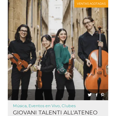
sitio web y
VENTAS AGOTADAS
proporcionar
protección
contra visitantes
maliciosos.
wordpress_test_cookie
Sesión
Se utiliza en
Automattic
sitios creados
Inc.
con Wordpress.
.oooh.events
Comprueba si el
navegador tiene
habilitadas las
cookies
PHPSESSID
Sesión
Cookie
PHP.net
generada por
oooh.events
aplicaciones
basadas en el
lenguaje PHP.
Este es un
identificador de
propósito
general que se
utiliza para
mantener las
variables de
sesión del
usuario.
Música, Eventos en Vivo, Clubes
Normalmente es
un número
GIOVANI TALENTI ALL’ATENEO
generado al