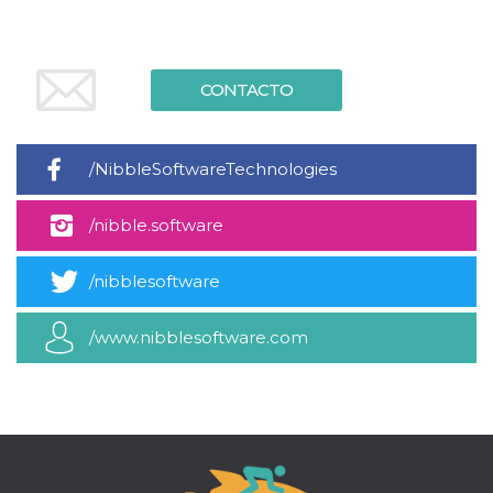
azar, la forma en
que se usa
puede ser
específico del
sitio, pero un
buen ejemplo es
CONTACTO
mantener un
estado de inicio
de sesión para
un usuario entre
páginas.
/NibbleSoftwareTechnologies
m
1 año 1 mes
Esta cookie se
Stripe
utiliza
m.stripe.com
generalmente
/nibble.software
para el
rendimiento y la
optimización de
/nibblesoftware
los servicios de
procesamiento
de pagos,
facilitando el
/www.nibblesoftware.com
almacenamiento
de contenidos
en el navegador
para hacer que
las páginas se
carguen más
rápido.
CookieScriptConsent
4 semanas 2
El servicio
CookieScript
días
Cookie-
oooh.events