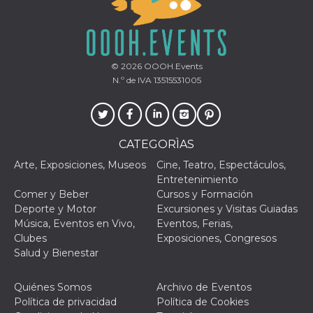
Script.com
utiliza esta
cookie para
recordar las
preferencias de
consentimiento
de cookies de
© 2026
OOOH.Events
los visitantes. Es
necesario que el
N.º de IVA 13515531005
banner de
cookies de
Cookie-
Script.com
funcione
correctamente.
CATEGORÌAS
Declaración de almacenamiento
Arte, Exposiciones, Museos
Cine, Teatro, Espectáculos,
Entretenimiento
Tipo de
Nombre
Descripción
Comer y Beber
Cursos y Formación
almacenamiento
Deporte y Motor
Excursiones y Visitas Guiadas
fbssls_314278995690155
Almacenamiento
Música, Eventos en Vivo,
Eventos, Ferias,
de sesión
Clubes
Exposiciones, Congresos
wpEmojiSettingsSupports
Almacenamiento
Salud y Bienestar
de sesión
cn_uc__
Almacenamiento
Quiénes Somos
Archivo de Eventos
local
Política de privacidad
Política de Cookies