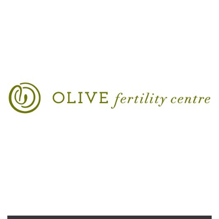
Cookies estrictamente necesarias
Cookies de preferencias
Las cookies estrictamente necesarias permiten
la funcionalidad principal del sitio web, como
el inicio de sesión de usuario y la gestión de
cuentas. El sitio web no se puede utilizar
correctamente sin las cookies estrictamente
necesarias.
Proveedor /
Nombre
Vencimiento
Descripción
Dominio
cf_clearance
1 año
Esta cookie es
Cloudflare,
utilizada por el
Inc.
servicio
.oooh.events
CloudFlare para
identificar el
tráfico web de
confianza y
anular cualquier
restricción de
seguridad
basada en la
dirección IP del
visitante. Es
esencial para
apoyar las
funciones de
seguridad de un