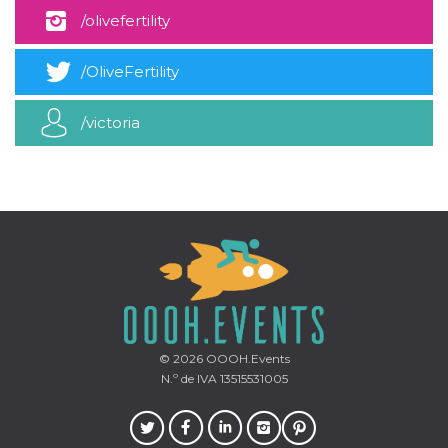
azar, la forma en
que se usa
/olivefertility
puede ser
específico del
sitio, pero un
/OliveFertility
buen ejemplo es
mantener un
estado de inicio
de sesión para
/victoria
un usuario entre
páginas.
m
1 año 1 mes
Esta cookie se
Stripe
utiliza
m.stripe.com
generalmente
para el
rendimiento y la
optimización de
los servicios de
procesamiento
de pagos,
facilitando el
almacenamiento
de contenidos
en el navegador
para hacer que
© 2026
OOOH.Events
las páginas se
N.º de IVA 13515531005
carguen más
rápido.
CookieScriptConsent
4 semanas 2
El servicio
CookieScript
días
Cookie-
oooh.events