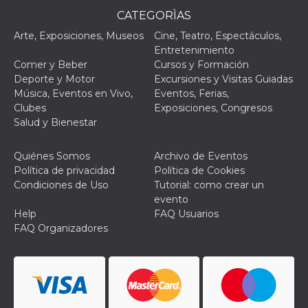
Script.com
utiliza esta
CATEGORÌAS
cookie para
recordar las
Arte, Exposiciones, Museos
Cine, Teatro, Espectáculos,
preferencias de
Entretenimiento
consentimiento
de cookies de
Comer y Beber
Cursos y Formación
los visitantes. Es
Deporte y Motor
Excursiones y Visitas Guiadas
necesario que el
banner de
Música, Eventos en Vivo,
Eventos, Ferias,
cookies de
Clubes
Exposiciones, Congresos
Cookie-
Script.com
Salud y Bienestar
funcione
correctamente.
Quiénes Somos
Archivo de Eventos
Declaración de almacenamiento
Política de privacidad
Política de Cookies
Tipo de
Condiciones de Uso
Tutorial: como crear un
Nombre
Descripción
almacenamiento
evento
Help
FAQ Usuarios
fbssls_314278995690155
Almacenamiento
de sesión
FAQ Organizadores
wpEmojiSettingsSupports
Almacenamiento
de sesión
cn_uc__
Almacenamiento
local