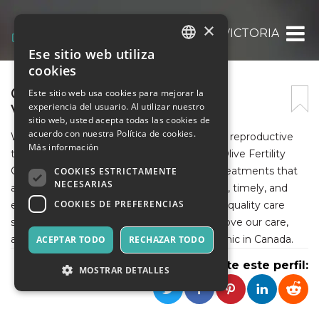
×
OLIVE FERTILITY CENTRE VICTORIA
Ese sitio web utiliza
ITALIAN
cookies
ENGLISH
OLIVE FERTILITY CENTRE
Este sitio web usa cookies para mejorar la
experiencia del usuario. Al utilizar nuestro
VICTORIA
SPANISH
sitio web, usted acepta todas las cookies de
acuerdo con nuestra Política de cookies.
We are a family planning clinic with assisted reproductive
Más información
technologies and gynecology treatments.Olive Fertility
Centre is committed to providing fertility treatments that
COOKIES ESTRICTAMENTE
NECESARIAS
are patient centred, safe, effective, efficient, timely, and
COOKIES DE PREFERENCIAS
equitable. We aspire to provide the highest quality care
services to our patients, to continually improve our care,
and to be recognized as the best fertility clinic in Canada.
ACEPTAR TODO
RECHAZAR TODO
Comparte este perfil:
MOSTRAR DETALLES