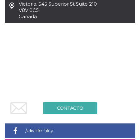
Victoria
,
545 Superior St Suite 210
sitio web y
proporcionar
V8V 0C5
protección
Canadá
contra visitantes
maliciosos.
wordpress_test_cookie
Sesión
Se utiliza en
Automattic
sitios creados
Inc.
con Wordpress.
.oooh.events
Comprueba si el
navegador tiene
habilitadas las
cookies
PHPSESSID
Sesión
Cookie
PHP.net
generada por
oooh.events
aplicaciones
basadas en el
lenguaje PHP.
Este es un
identificador de
propósito
general que se
utiliza para
CONTACTO
mantener las
variables de
sesión del
usuario.
Normalmente es
/olivefertility
un número
generado al