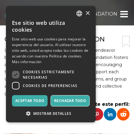
×
ONLINE QURAN FOUNDATION
Ese sitio web utiliza
ITALIAN
cookies
ENGLISH
ONLINE QURAN FOUNDATION
Este sitio web usa cookies para mejorar la
experiencia del usuario. Al utilizar nuestro
SPANISH
Learning the Quran is not just an academic endeavor
sitio web, usted acepta todas las cookies de
acuerdo con nuestra Política de cookies.
but a spiritual journey. The Online Quran Foundation fosters
Más información
a sense of community among its students, encouraging
them to connect, share experiences, and support each
COOKIES ESTRICTAMENTE
NECESARIAS
other. Regular online events, discussion forums, and group
COOKIES DE PREFERENCIAS
activities enhance this sense of belonging and collective
growth.
ACEPTAR TODO
RECHAZAR TODO
Comparte este perfil:
MOSTRAR DETALLES