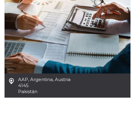
Cookies estrictamente necesarias
Cookies de preferencias
Las cookies estrictamente necesarias permiten
la funcionalidad principal del sitio web, como
el inicio de sesión de usuario y la gestión de
cuentas. El sitio web no se puede utilizar
correctamente sin las cookies estrictamente
necesarias.
Proveedor /
Nombre
Vencimiento
Descripción
Dominio
cf_clearance
1 año
Esta cookie es
Cloudflare,
utilizada por el
Inc.
servicio
.oooh.events
AAP, Argentina
,
Austria
CloudFlare para
identificar el
4145
tráfico web de
Pakistán
confianza y
anular cualquier
restricción de
seguridad
basada en la
dirección IP del
visitante. Es
esencial para
apoyar las
funciones de
seguridad de un