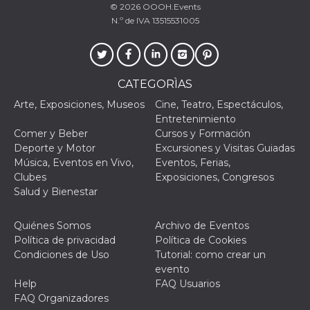
azar, la forma en
© 2026
OOOH.Events
que se usa
puede ser
N.º de IVA 13515531005
específico del
sitio, pero un
buen ejemplo es
mantener un
estado de inicio
de sesión para
CATEGORÌAS
un usuario entre
páginas.
Arte, Exposiciones, Museos
Cine, Teatro, Espectáculos,
m
1 año 1 mes
Esta cookie se
Entretenimiento
Stripe
utiliza
m.stripe.com
Comer y Beber
Cursos y Formación
generalmente
para el
Deporte y Motor
Excursiones y Visitas Guiadas
rendimiento y la
Música, Eventos en Vivo,
Eventos, Ferias,
optimización de
los servicios de
Clubes
Exposiciones, Congresos
procesamiento
Salud y Bienestar
de pagos,
facilitando el
almacenamiento
de contenidos
Quiénes Somos
Archivo de Eventos
en el navegador
Política de privacidad
Política de Cookies
para hacer que
las páginas se
Condiciones de Uso
Tutorial: como crear un
carguen más
evento
rápido.
Help
FAQ Usuarios
CookieScriptConsent
4 semanas 2
El servicio
CookieScript
FAQ Organizadores
días
Cookie-
oooh.events