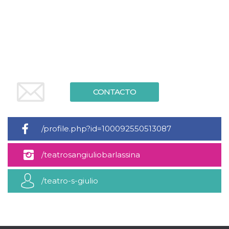
sitio web y
proporcionar
protección
contra visitantes
maliciosos.
wordpress_test_cookie
Sesión
Se utiliza en
Automattic
sitios creados
Inc.
con Wordpress.
.oooh.events
Comprueba si el
navegador tiene
habilitadas las
CONTACTO
cookies
PHPSESSID
Sesión
Cookie
PHP.net
generada por
oooh.events
aplicaciones
/profile.php?id=100092550513087
basadas en el
lenguaje PHP.
Este es un
identificador de
/teatrosangiuliobarlassina
propósito
general que se
utiliza para
mantener las
/teatro-s-giulio
variables de
sesión del
usuario.
Normalmente es
un número
generado al