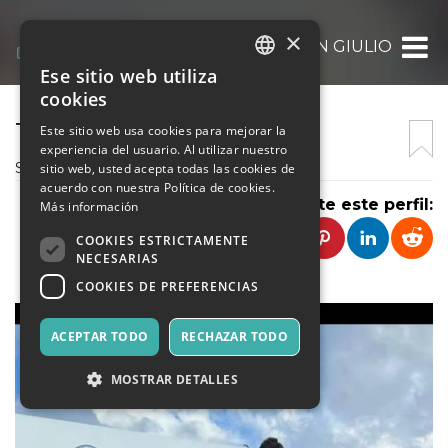
×
PARROCCHIA SAN GIULIO
Ese sitio web utiliza
ITALIAN
cookies
ENGLISH
TEATRO SAN GIULIO
Este sitio web usa cookies para mejorar la
experiencia del usuario. Al utilizar nuestro
SPANISH
Spettacoli teatrali e musicali
sitio web, usted acepta todas las cookies de
acuerdo con nuestra Política de cookies.
Comparte este perfil:
Más información
COOKIES ESTRICTAMENTE
NECESARIAS
COOKIES DE PREFERENCIAS
ACEPTAR TODO
RECHAZAR TODO
MOSTRAR DETALLES