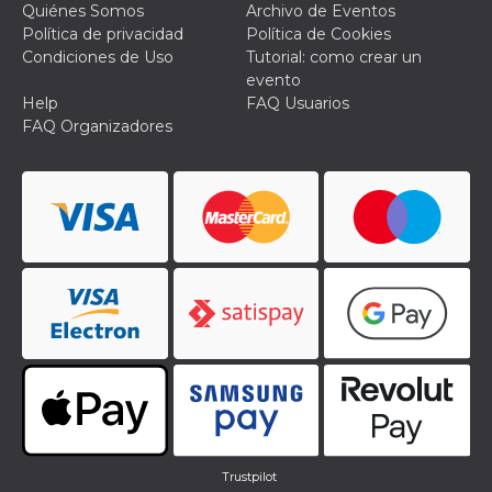
Script.com
Quiénes Somos
Archivo de Eventos
utiliza esta
Política de privacidad
Política de Cookies
cookie para
recordar las
Condiciones de Uso
Tutorial: como crear un
preferencias de
evento
consentimiento
de cookies de
Help
FAQ Usuarios
los visitantes. Es
FAQ Organizadores
necesario que el
banner de
cookies de
Cookie-
Script.com
funcione
correctamente.
Declaración de almacenamiento
Tipo de
Nombre
Descripción
almacenamiento
fbssls_314278995690155
Almacenamiento
de sesión
wpEmojiSettingsSupports
Almacenamiento
de sesión
cn_uc__
Almacenamiento
local
Trustpilot