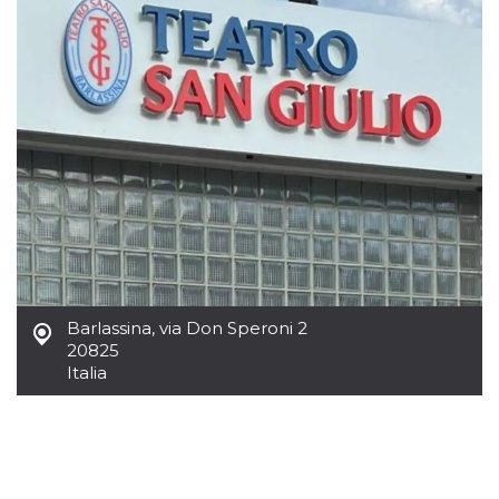
Cookies estrictamente necesarias
Cookies de preferencias
Las cookies estrictamente necesarias permiten
la funcionalidad principal del sitio web, como
el inicio de sesión de usuario y la gestión de
cuentas. El sitio web no se puede utilizar
correctamente sin las cookies estrictamente
necesarias.
Proveedor /
Nombre
Vencimiento
Descripción
Dominio
cf_clearance
1 año
Esta cookie es
Cloudflare,
utilizada por el
Inc.
servicio
.oooh.events
CloudFlare para
identificar el
Barlassina
,
via Don Speroni 2
tráfico web de
confianza y
20825
anular cualquier
Italia
restricción de
seguridad
basada en la
dirección IP del
visitante. Es
esencial para
apoyar las
funciones de
seguridad de un