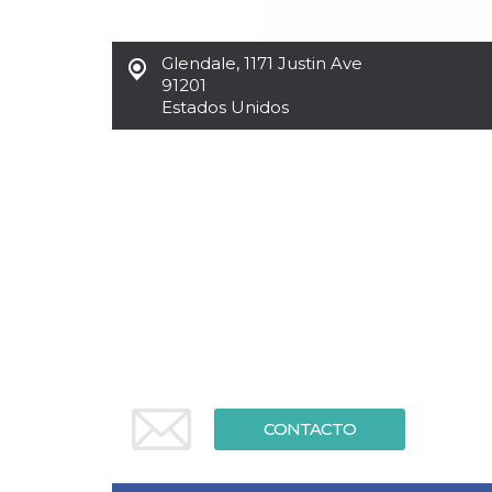
Cookies estrictamente necesarias
Cookies de preferencias
Glendale
,
1171 Justin Ave
Las cookies estrictamente necesarias permiten
91201
la funcionalidad principal del sitio web, como
Estados Unidos
el inicio de sesión de usuario y la gestión de
cuentas. El sitio web no se puede utilizar
correctamente sin las cookies estrictamente
necesarias.
Proveedor /
Nombre
Vencimiento
Descripción
Dominio
cf_clearance
1 año
Esta cookie es
Cloudflare,
utilizada por el
Inc.
servicio
.oooh.events
CloudFlare para
identificar el
tráfico web de
confianza y
anular cualquier
restricción de
seguridad
basada en la
dirección IP del
CONTACTO
visitante. Es
esencial para
apoyar las
funciones de
seguridad de un