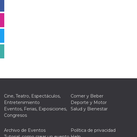
Cine, Teatro, Espectáculos,
Comer y Beber
Entretenimiento
Deporte y Motor
Eventos, Ferias, Exposiciones,
Salud y Bienestar
Congresos
Archivo de Eventos
Política de privacidad
Tutorial: como crear un evento
Help