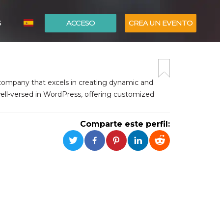
S
ACCESO
CREA UN EVENTO
ITALIANO
ENGLISH
company that excels in creating dynamic and
 well-versed in WordPress, offering customized
Comparte este perfil: