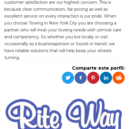
Cookies estrictamente necesarias
customer satisfaction are our highest concern. This is
because clear communication, fair pricing as well as
Cookies de preferencias
excellent service on every interaction is our pride. When
Las cookies estrictamente necesarias permiten
you choose Towing in New York City you are choosing a
la funcionalidad principal del sitio web, como
el inicio de sesión de usuario y la gestión de
partner who will treat your towing needs with utmost care
cuentas. El sitio web no se puede utilizar
and competency. So whether you live locally or visit
correctamente sin las cookies estrictamente
necesarias.
occasionally as a businessperson or tourist in transit; we
have reliable solutions that will help keep your wheels
Proveedor /
Nombre
Vencimiento
Descripción
Dominio
turning.
cf_clearance
1 año
Esta cookie es
Cloudflare,
Comparte este perfil:
utilizada por el
Inc.
servicio
.oooh.events
CloudFlare para
identificar el
tráfico web de
confianza y
anular cualquier
restricción de
seguridad
basada en la
dirección IP del
visitante. Es
esencial para
apoyar las
funciones de
seguridad de un