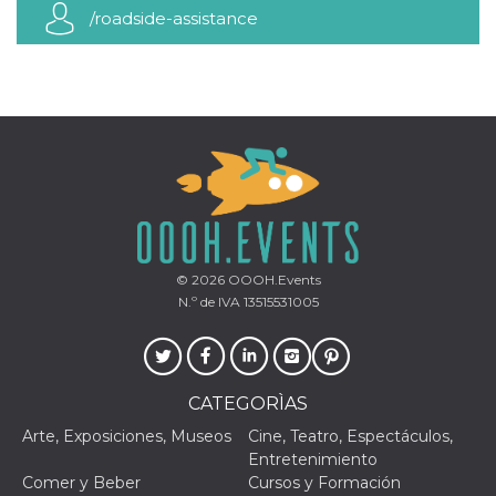
azar, la forma en
/roadside-assistance
que se usa
puede ser
específico del
sitio, pero un
buen ejemplo es
mantener un
estado de inicio
de sesión para
un usuario entre
páginas.
m
1 año 1 mes
Esta cookie se
Stripe
utiliza
m.stripe.com
generalmente
para el
rendimiento y la
optimización de
© 2026
OOOH.Events
los servicios de
procesamiento
N.º de IVA 13515531005
de pagos,
facilitando el
almacenamiento
de contenidos
en el navegador
para hacer que
CATEGORÌAS
las páginas se
carguen más
Arte, Exposiciones, Museos
Cine, Teatro, Espectáculos,
rápido.
Entretenimiento
CookieScriptConsent
4 semanas 2
El servicio
CookieScript
Comer y Beber
Cursos y Formación
días
Cookie-
oooh.events