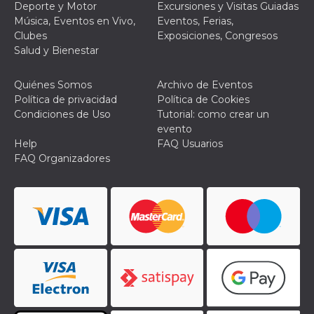
Script.com
Deporte y Motor
Excursiones y Visitas Guiadas
utiliza esta
Música, Eventos en Vivo,
Eventos, Ferias,
cookie para
recordar las
Clubes
Exposiciones, Congresos
preferencias de
Salud y Bienestar
consentimiento
de cookies de
los visitantes. Es
necesario que el
Quiénes Somos
Archivo de Eventos
banner de
Política de privacidad
Política de Cookies
cookies de
Cookie-
Condiciones de Uso
Tutorial: como crear un
Script.com
evento
funcione
correctamente.
Help
FAQ Usuarios
FAQ Organizadores
Declaración de almacenamiento
Tipo de
Nombre
Descripción
almacenamiento
fbssls_314278995690155
Almacenamiento
de sesión
wpEmojiSettingsSupports
Almacenamiento
de sesión
cn_uc__
Almacenamiento
local