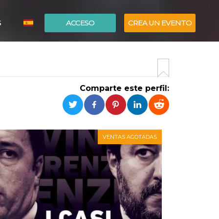
S
ACCESO
CREA UN EVENTO
ITALIANO
ENGLISH
Comparte este perfil:
VENTAS AGOTADAS