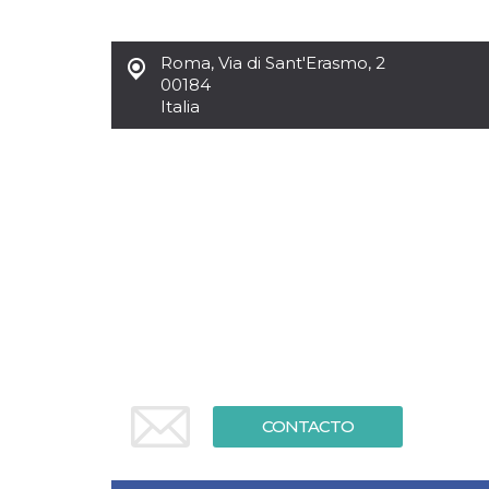
Cookies estrictamente necesarias
Cookies de preferencias
Roma
,
Via di Sant'Erasmo, 2
Las cookies estrictamente necesarias permiten
00184
la funcionalidad principal del sitio web, como
Italia
el inicio de sesión de usuario y la gestión de
cuentas. El sitio web no se puede utilizar
correctamente sin las cookies estrictamente
necesarias.
Proveedor /
Nombre
Vencimiento
Descripción
Dominio
cf_clearance
1 año
Esta cookie es
Cloudflare,
utilizada por el
Inc.
servicio
.oooh.events
CloudFlare para
identificar el
tráfico web de
confianza y
anular cualquier
restricción de
seguridad
basada en la
dirección IP del
CONTACTO
visitante. Es
esencial para
apoyar las
funciones de
seguridad de un