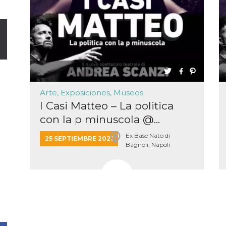
Arte, Exposiciones, Museos
I Casi Matteo – La politica
con la p minuscola @...
Ex Base Nato di
25 SEPTIEMBRE 2021
Bagnoli, Napoli