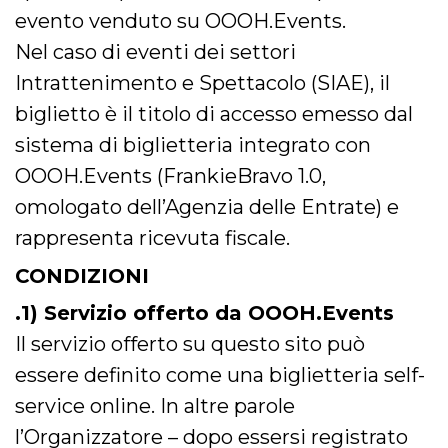
mese
viene
m.stripe.com
generalmente
evento venduto su OOOH.Events.
utilizzato per le
prestazioni e
Nel caso di eventi dei settori
l'ottimizzazione
dei servizi di
Intrattenimento e Spettacolo (SIAE), il
elaborazione
dei pagamenti,
biglietto è il titolo di accesso emesso dal
facilitando la
memorizzazione
sistema di biglietteria integrato con
dei contenuti
sul browser per
rendere le
OOOH.Events (FrankieBravo 1.0,
pagine più
veloci.
omologato dell’Agenzia delle Entrate) e
CookieScriptConsent
4
Questo cookie
CookieScript
rappresenta ricevuta fiscale.
settimane
viene utilizzato
oooh.events
2 giorni
dal servizio
Cookie-
CONDIZIONI
Script.com per
ricordare le
.1) Servizio offerto da OOOH.Events
preferenze di
consenso sui
cookie dei
Il servizio offerto su questo sito può
visitatori. È
necessario che il
essere definito come una biglietteria self-
banner dei
cookie di
service online. In altre parole
Cookie-
Script.com
l’Organizzatore – dopo essersi registrato
funzioni