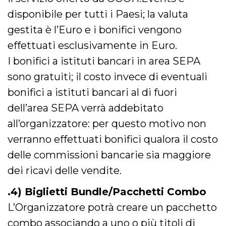
o persistent
disponibile per tutti i Paesi; la valuta
30 giorni
datr
2 anni
Questo coo
gestita è l’Euro e i bonifici vengono
Meta
identifica il
Platform Inc.
browser che
.facebook.com
effettuati esclusivamente in Euro.
connette a
Facebook. 
I bonifici a istituti bancari in area SEPA
direttament
legato alla 
sono gratuiti; il costo invece di eventuali
Facebook
dell'utente.
bonifici a istituti bancari al di fuori
Facebook s
che viene
utilizzato p
dell’area SEPA verrà addebitato
aiutare con 
sicurezza e a
all’organizzatore: per questo motivo non
di accesso
sospette, in
verranno effettuati bonifici qualora il costo
particolare p
rilevamento
delle commissioni bancarie sia maggiore
bot che ten
di accedere 
dei ricavi delle vendite.
servizio. F
afferma anc
il profilo
.4) Biglietti Bundle/Pacchetti Combo
comportame
associato a
ciascun coo
L’Organizzatore potrà creare un pacchetto
datr viene
eliminato d
combo associando a uno o più titoli di
giorni. Que