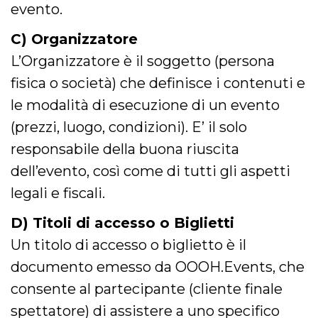
.oooh.events
evento.
browser accetti i
cookie.
C) Organizzatore
PHPSESSID
Sessione
Cookie
PHP.net
generato da
oooh.events
L’Organizzatore è il soggetto (persona
applicazioni
basate sul
fisica o società) che definisce i contenuti e
linguaggio PHP.
Si tratta di un
identificatore
le modalità di esecuzione di un evento
generico
utilizzato per
(prezzi, luogo, condizioni). E’ il solo
mantenere le
variabili di
responsabile della buona riuscita
sessione utente.
Normalmente è
dell’evento, così come di tutti gli aspetti
un numero
generato in
modo casuale, il
legali e fiscali.
modo in cui
viene utilizzato
può essere
D) Titoli di accesso o Biglietti
specifico per il
sito, ma un
Un titolo di accesso o biglietto è il
buon esempio è
mantenere uno
documento emesso da OOOH.Events, che
stato di accesso
per un utente
consente al partecipante (cliente finale
tra le pagine.
spettatore) di assistere a uno specifico
m
1 anno 1
Questo cookie
Stripe