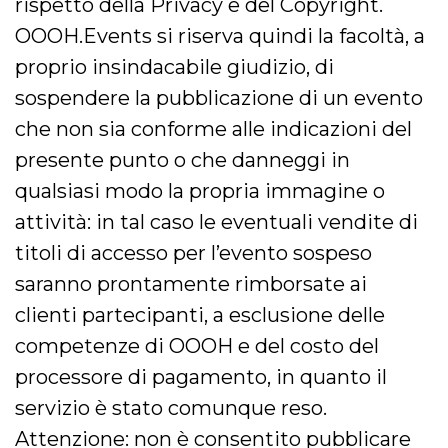
rispetto della Privacy e del Copyright.
VISITOR_INFO1_LIVE
5 mesi 4
Questo cook
Google LLC
OOOH.Events si riserva quindi la facoltà, a
settimane
impostato 
.youtube.com
Youtube pe
proprio insindacabile giudizio, di
tenere tracc
delle prefe
sospendere la pubblicazione di un evento
dell'utente p
video di Yo
incorporati 
che non sia conforme alle indicazioni del
siti; può an
determinare 
presente punto o che danneggi in
visitatore de
web sta
qualsiasi modo la propria immagine o
utilizzando 
nuova o la
attività: in tal caso le eventuali vendite di
vecchia ver
dell'interfac
Youtube.
titoli di accesso per l’evento sospeso
VISITOR_PRIVACY_METADATA
5 mesi 4
Questo coo
YouTube
saranno prontamente rimborsate ai
settimane
viene utiliz
.youtube.com
per memori
clienti partecipanti, a esclusione delle
le scelte di
consenso e
competenze di OOOH e del costo del
privacy dell
per la loro
processore di pagamento, in quanto il
interazione 
sito. Registr
sul consens
servizio è stato comunque reso.
visitatore r
a varie poli
Attenzione: non è consentito pubblicare
impostazion