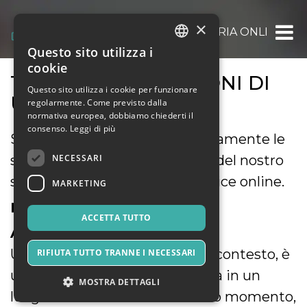
×
OOOH.EVENTS | BIGLIETTERIA ONLINE GRAT
Questo sito utilizza i
ITALIAN
cookie
TERMINI E CONDIZIONI DI
ENGLISH
Questo sito utilizza i cookie per funzionare
UTILIZZO
regolarmente. Come previsto dalla
SPANISH
normativa europea, dobbiamo chiederti il
consenso.
Leggi di più
Siete pregati di leggere attentamente le
NECESSARI
seguenti condizioni di utilizzo del nostro
servizio di biglietteria self-service online.
MARKETING
DEFINIZIONI
ACCETTA TUTTO
A) Evento
Un evento, riferito al presente contesto, è
RIFIUTA TUTTO TRANNE I NECESSARI
un avvenimento che si svolgerà in un
MOSTRA DETTAGLI
luogo determinato e in un dato momento,