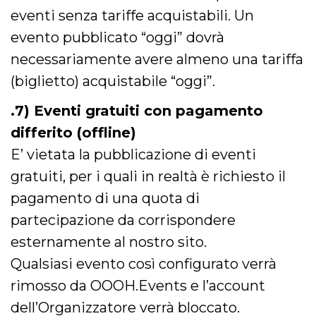
privacy,
eventi senza tariffe acquistabili. Un
garantendo 
loro prefer
evento pubblicato “oggi” dovrà
siano onora
nelle sessio
necessariamente avere almeno una tariffa
future.
__Secure-ROLLOUT_TOKEN
.youtube.com
5 mesi 4
Utilizzato d
(biglietto) acquistabile “oggi”.
settimane
YouTube pe
gestire
l'implement
.7) Eventi gratuiti con pagamento
e la
sperimenta
differito (offline)
delle funzio
Aiuta Googl
E’ vietata la pubblicazione di eventi
controllare 
nuove
gratuiti, per i quali in realtà è richiesto il
funzionalità
modifiche
pagamento di una quota di
dell'interfac
vengono mo
agli utenti
partecipazione da corrispondere
nell'ambito 
e
esternamente al nostro sito.
implementa
graduali,
Qualsiasi evento così configurato verrà
garantendo
un'esperien
rimosso da OOOH.Events e l’account
coerente pe
determinat
dell’Organizzatore verrà bloccato.
utente dura
esperiment