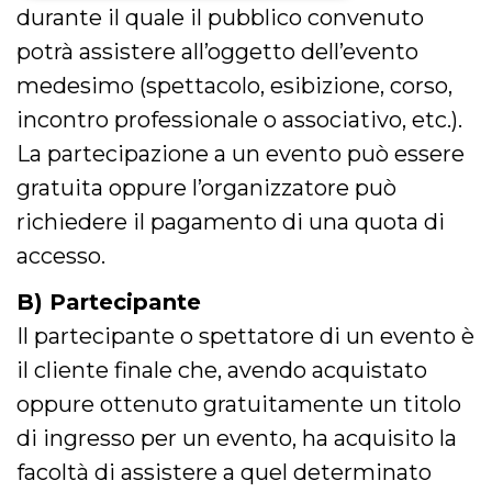
durante il quale il pubblico convenuto
Necessari
Marketing
potrà assistere all’oggetto dell’evento
I cookie strettamente necessari o tecnici sono
medesimo (spettacolo, esibizione, corso,
indispensabili al funzionamento del sito. I
servizi qui presenti non potranno funzionare
incontro professionale o associativo, etc.).
senza.
La partecipazione a un evento può essere
Provider /
Nome
Scadenza
Descrizione
Dominio
gratuita oppure l’organizzatore può
cf_clearance
1 anno
Clearance
Cloudflare,
richiedere il pagamento di una quota di
Cookie from
Inc.
CloudFlare
.oooh.events
accesso.
stores the proof
of challenge
passed. It is
B) Partecipante
used to no
longer issue a
Il partecipante o spettatore di un evento è
captcha or
jschallenge
il cliente finale che, avendo acquistato
challenge if
present. It is
required to
oppure ottenuto gratuitamente un titolo
reach origin
server.
di ingresso per un evento, ha acquisito la
wordpress_test_cookie
Sessione
Cookie di
Automattic
facoltà di assistere a quel determinato
Wordpress,
Inc.
verifica che il