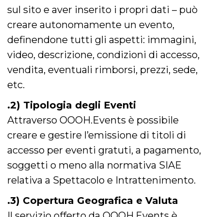
correttamente.
sul sito e aver inserito i propri dati – può
Storage declaration
creare autonomamente un evento,
Storage
definendone tutti gli aspetti: immagini,
Nome
Descrizione
type
video, descrizione, condizioni di accesso,
fbssls_314278995690155
Session
storage
vendita, eventuali rimborsi, prezzi, sede,
wpEmojiSettingsSupports
Session
etc.
storage
cn_uc__
Local
.2) Tipologia degli Eventi
storage
Attraverso OOOH.Events è possibile
creare e gestire l’emissione di titoli di
accesso per eventi gratuti, a pagamento,
soggetti o meno alla normativa SIAE
relativa a Spettacolo e Intrattenimento.
Provider /
Nome
Scadenza
Descrizione
Dominio
.3) Copertura Geografica e Valuta
c_user
4
Cookie di a
Meta
settimane
utente. Può
Platform Inc.
Il servizio offerto da OOOH.Events è
2 giorni
essere di se
.facebook.com