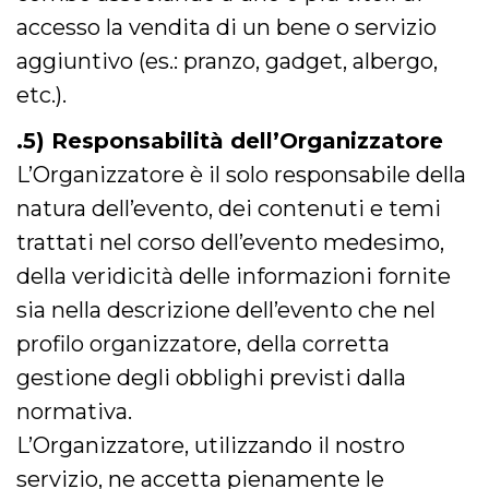
cookie viene
accesso la vendita di un bene o servizio
anche trami
piace e altri
aggiuntivo (es.: pranzo, gadget, albergo,
pulsanti e t
Facebook
posizionati 
etc.).
molti siti W
diversi.
.5) Responsabilità dell’Organizzatore
dpr
.facebook.com
1
permette di
settimana
controllare 
L’Organizzatore è il solo responsabile della
funzione “S
su Facebook
natura dell’evento, dei contenuti e temi
pulsante “M
piace”, rac
trattati nel corso dell’evento medesimo,
le impostaz
della lingua
della veridicità delle informazioni fornite
permettono
condividere
pagina.
sia nella descrizione dell’evento che nel
fr
3 mesi
Contiene la
Meta
profilo organizzatore, della corretta
combinazio
Platform Inc.
ID univoco 
.facebook.com
gestione degli obblighi previsti dalla
browser e
dell'utente,
normativa.
utilizzata pe
pubblicità m
L’Organizzatore, utilizzando il nostro
oo
5 anni
consente
Meta
servizio, ne accetta pienamente le
all'utente di
Platform Inc.