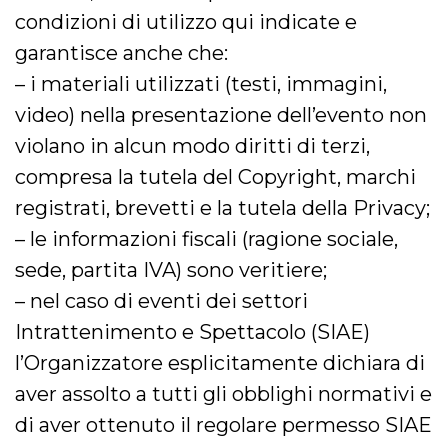
disabilitare 
.facebook.com
visualizzazi
condizioni di utilizzo qui indicate e
delle inserz
Meta in base
garantisce anche che:
sue attività 
web di terzi
– i materiali utilizzati (testi, immagini,
sb
2 anni
Identificazi
Meta
video) nella presentazione dell’evento non
browser di
Platform Inc.
Facebook,
.facebook.com
violano in alcun modo diritti di terzi,
autenticazi
marketing e 
cookie di
compresa la tutela del Copyright, marchi
funzione spe
di Facebook
registrati, brevetti e la tutela della Privacy;
usida
.facebook.com
Sessione
raccoglie
– le informazioni fiscali (ragione sociale,
informazion
browser
sede, partita IVA) sono veritiere;
dell'utente 
dell'identifi
– nel caso di eventi dei settori
univoco, uti
per persona
la pubblicit
Intrattenimento e Spettacolo (SIAE)
gli utenti
l’Organizzatore esplicitamente dichiara di
xs
3 mesi
Utilizzato p
Meta
mantenere 
Platform Inc.
aver assolto a tutti gli obblighi normativi e
sessione
.facebook.com
di aver ottenuto il regolare permesso SIAE
__cf_bm
29 minuti
Questo coo
Cloudflare
58
viene utiliz
Inc.