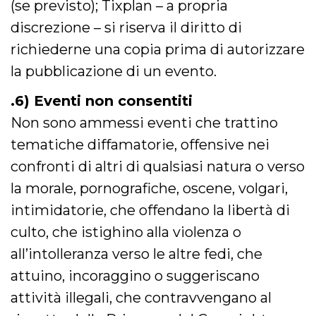
(se previsto); Tixplan – a propria
secondi
Cloudflare 
.hubspot.com
distinguere 
discrezione – si riserva il diritto di
umani e bot
vantaggioso 
sito Web, al
richiederne una copia prima di autorizzare
di effettuar
rapporti val
la pubblicazione di un evento.
sull'utilizzo
proprio sit
.6) Eventi non consentiti
_cfuvid
.hubspot.com
Sessione
Questo coo
viene utiliz
Non sono ammessi eventi che trattino
Cloudflare 
monitorare 
tematiche diffamatorie, offensive nei
utenti attra
le sessioni 
confronti di altri di qualsiasi natura o verso
ottimizzare
l'esperienza
dell'utente
la morale, pornografiche, oscene, volgari,
mantenendo
coerenza de
intimidatorie, che offendano la libertà di
sessione e
fornendo se
culto, che istighino alla violenza o
personalizza
all’intolleranza verso le altre fedi, che
YSC
Sessione
Questo cook
Google LLC
impostato 
.youtube.com
attuino, incoraggino o suggeriscano
YouTube pe
tenere tracc
delle
attività illegali, che contravvengano al
visualizzazi
video incorp