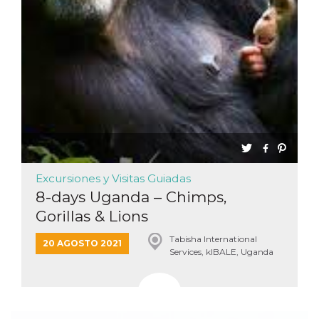
Cookies estrictamente necesarias
Cookies de preferencias
Las cookies estrictamente necesarias permiten
la funcionalidad principal del sitio web, como
el inicio de sesión de usuario y la gestión de
cuentas. El sitio web no se puede utilizar
correctamente sin las cookies estrictamente
necesarias.
Proveedor /
Nombre
Vencimiento
Descripción
Dominio
cf_clearance
1 año
Esta cookie es
Cloudflare,
utilizada por el
Inc.
Excursiones y Visitas Guiadas
servicio
.oooh.events
CloudFlare para
8-days Uganda – Chimps,
identificar el
tráfico web de
Gorillas & Lions
confianza y
anular cualquier
restricción de
Tabisha International
20 AGOSTO 2021
seguridad
Services, kIBALE, Uganda
basada en la
dirección IP del
visitante. Es
esencial para
apoyar las
funciones de
seguridad de un