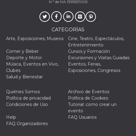
Script.com
N.º de IVA 13515531005
utiliza esta
cookie para
recordar las
preferencias de
consentimiento
de cookies de
CATEGORÌAS
los visitantes. Es
necesario que el
Arte, Exposiciones, Museos
Cine, Teatro, Espectáculos,
banner de
cookies de
Entretenimiento
Cookie-
Comer y Beber
Cursos y Formación
Script.com
funcione
Deporte y Motor
Excursiones y Visitas Guiadas
correctamente.
Música, Eventos en Vivo,
Eventos, Ferias,
Clubes
Exposiciones, Congresos
Declaración de almacenamiento
Salud y Bienestar
Tipo de
Nombre
Descripción
almacenamiento
Quiénes Somos
Archivo de Eventos
fbssls_314278995690155
Almacenamiento
Política de privacidad
Política de Cookies
de sesión
Condiciones de Uso
Tutorial: como crear un
wpEmojiSettingsSupports
Almacenamiento
evento
de sesión
Help
FAQ Usuarios
cn_uc__
Almacenamiento
FAQ Organizadores
local