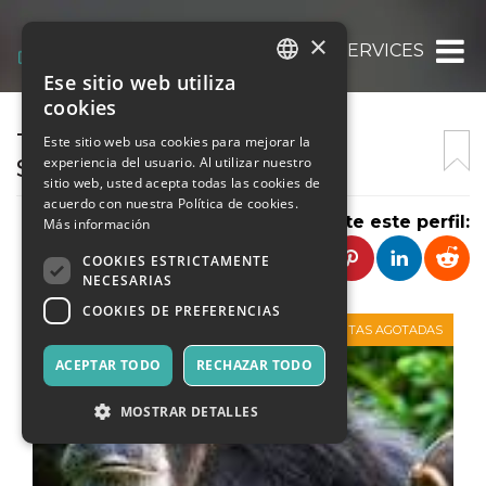
×
TABISHA INTERNATIONAL SERVICES LTD
Ese sitio web utiliza
ITALIAN
cookies
ENGLISH
TABISHA INTERNATIONAL
Este sitio web usa cookies para mejorar la
experiencia del usuario. Al utilizar nuestro
SERVICES
SPANISH
sitio web, usted acepta todas las cookies de
acuerdo con nuestra Política de cookies.
Comparte este perfil:
Más información
COOKIES ESTRICTAMENTE
NECESARIAS
COOKIES DE PREFERENCIAS
VENTAS AGOTADAS
ACEPTAR TODO
RECHAZAR TODO
MOSTRAR DETALLES