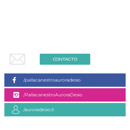
Cookies estrictamente necesarias
Cookies de preferencias
Las cookies estrictamente necesarias permiten
la funcionalidad principal del sitio web, como
el inicio de sesión de usuario y la gestión de
cuentas. El sitio web no se puede utilizar
correctamente sin las cookies estrictamente
necesarias.
Proveedor /
Nombre
Vencimiento
Descripción
Dominio
CONTACTO
cf_clearance
1 año
Esta cookie es
Cloudflare,
utilizada por el
Inc.
servicio
.oooh.events
CloudFlare para
/pallacanestroauroradesio
identificar el
tráfico web de
confianza y
anular cualquier
/PallacanestroAuroraDesio
restricción de
seguridad
basada en la
/auroradesio.it
dirección IP del
visitante. Es
esencial para
apoyar las
funciones de
seguridad de un