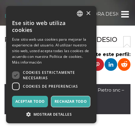
×
U.S. PALLACANESTRO AURORA DESIO ’94 S.
Ese sitio web utiliza
ITALIAN
cookies
ENGLISH
PALLACANESTRO AURORA DESIO
Este sitio web usa cookies para mejorar la
experiencia del usuario. Al utilizar nuestro
SPANISH
sitio web, usted acepta todas las cookies de
Comparte este perfil:
acuerdo con nuestra Política de cookies.
Más información
COOKIES ESTRICTAMENTE
NECESARIAS
COOKIES DE PREFERENCIAS
Desio
,
Palazzetto Aldo Moro, Via S. Pietro snc –
20832 Desio (MB)
ACEPTAR TODO
RECHAZAR TODO
20832
Italia
MOSTRAR DETALLES