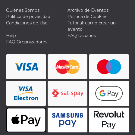
azar, la forma en
que se usa
puede ser
Quiénes Somos
Archivo de Eventos
específico del
Política de privacidad
Política de Cookies
sitio, pero un
buen ejemplo es
Condiciones de Uso
Tutorial: como crear un
mantener un
evento
estado de inicio
de sesión para
Help
FAQ Usuarios
un usuario entre
FAQ Organizadores
páginas.
m
1 año 1 mes
Esta cookie se
Stripe
utiliza
m.stripe.com
generalmente
para el
rendimiento y la
optimización de
los servicios de
procesamiento
de pagos,
facilitando el
almacenamiento
de contenidos
en el navegador
para hacer que
las páginas se
carguen más
rápido.
CookieScriptConsent
4 semanas 2
El servicio
CookieScript
días
Cookie-
oooh.events