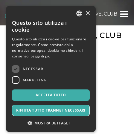
×
MUSICA, EVENTI LIVE, CLUB
Questo sito utilizza i
ITALIAN
cookie
MUSICA, EVENTI LIVE, CLUB
ENGLISH
Questo sito utilizza i cookie per funzionare
regolarmente. Come previsto dalla
SPANISH
normativa europea, dobbiamo chiederti il
consenso.
Leggi di più
NECESSARI
MARKETING
ACCETTA TUTTO
RIFIUTA TUTTO TRANNE I NECESSARI
MOSTRA DETTAGLI