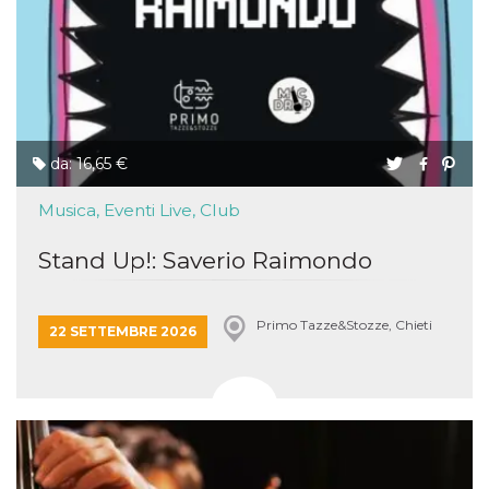
.oooh.events
browser accetti i
cookie.
PHPSESSID
Sessione
Cookie
PHP.net
generato da
oooh.events
applicazioni
basate sul
linguaggio PHP.
Si tratta di un
identificatore
da: 16,65 €
generico
utilizzato per
mantenere le
Musica, Eventi Live, Club
variabili di
sessione utente.
Normalmente è
Stand Up!: Saverio Raimondo
un numero
generato in
modo casuale, il
modo in cui
viene utilizzato
Primo Tazze&Stozze, Chieti
22 SETTEMBRE 2026
può essere
specifico per il
sito, ma un
buon esempio è
mantenere uno
stato di accesso
per un utente
tra le pagine.
m
1 anno 1
Questo cookie
Stripe