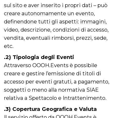
correttamente.
sul sito e aver inserito i propri dati – può
Storage declaration
creare autonomamente un evento,
Storage
definendone tutti gli aspetti: immagini,
Nome
Descrizione
type
video, descrizione, condizioni di accesso,
fbssls_314278995690155
Session
storage
vendita, eventuali rimborsi, prezzi, sede,
wpEmojiSettingsSupports
Session
etc.
storage
cn_uc__
Local
.2) Tipologia degli Eventi
storage
Attraverso OOOH.Events è possibile
creare e gestire l’emissione di titoli di
accesso per eventi gratuti, a pagamento,
soggetti o meno alla normativa SIAE
relativa a Spettacolo e Intrattenimento.
Provider /
Nome
Scadenza
Descrizione
Dominio
.3) Copertura Geografica e Valuta
c_user
4
Cookie di a
Meta
settimane
utente. Può
Platform Inc.
Il servizio offerto da OOOH.Events è
2 giorni
essere di se
.facebook.com