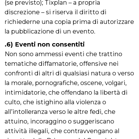
(se previsto); Tixplan – a propria
secondi
Cloudflare 
.hubspot.com
distinguere 
discrezione – si riserva il diritto di
umani e bot
vantaggioso 
sito Web, al
richiederne una copia prima di autorizzare
di effettuar
rapporti val
la pubblicazione di un evento.
sull'utilizzo
proprio sit
.6) Eventi non consentiti
_cfuvid
.hubspot.com
Sessione
Questo coo
viene utiliz
Non sono ammessi eventi che trattino
Cloudflare 
monitorare 
tematiche diffamatorie, offensive nei
utenti attra
le sessioni 
confronti di altri di qualsiasi natura o verso
ottimizzare
l'esperienza
dell'utente
la morale, pornografiche, oscene, volgari,
mantenendo
coerenza de
intimidatorie, che offendano la libertà di
sessione e
fornendo se
culto, che istighino alla violenza o
personalizza
all’intolleranza verso le altre fedi, che
YSC
Sessione
Questo cook
Google LLC
impostato 
.youtube.com
attuino, incoraggino o suggeriscano
YouTube pe
tenere tracc
delle
attività illegali, che contravvengano al
visualizzazi
video incorp