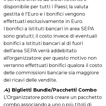
o persistent
disponibile per tutti i Paesi; la valuta
30 giorni
datr
2 anni
Questo coo
gestita è l’Euro e i bonifici vengono
Meta
identifica il
Platform Inc.
browser che
.facebook.com
effettuati esclusivamente in Euro.
connette a
Facebook. 
I bonifici a istituti bancari in area SEPA
direttament
legato alla 
sono gratuiti; il costo invece di eventuali
Facebook
dell'utente.
bonifici a istituti bancari al di fuori
Facebook s
che viene
utilizzato p
dell’area SEPA verrà addebitato
aiutare con 
sicurezza e a
all’organizzatore: per questo motivo non
di accesso
sospette, in
verranno effettuati bonifici qualora il costo
particolare p
rilevamento
delle commissioni bancarie sia maggiore
bot che ten
di accedere 
dei ricavi delle vendite.
servizio. F
afferma anc
il profilo
.4) Biglietti Bundle/Pacchetti Combo
comportame
associato a
ciascun coo
L’Organizzatore potrà creare un pacchetto
datr viene
eliminato d
combo associando a uno o più titoli di
giorni. Que