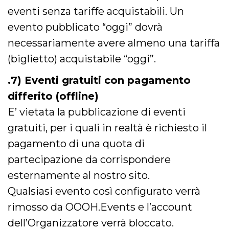
privacy,
eventi senza tariffe acquistabili. Un
garantendo 
loro prefer
evento pubblicato “oggi” dovrà
siano onora
nelle sessio
necessariamente avere almeno una tariffa
future.
__Secure-ROLLOUT_TOKEN
.youtube.com
5 mesi 4
Utilizzato d
(biglietto) acquistabile “oggi”.
settimane
YouTube pe
gestire
l'implement
.7) Eventi gratuiti con pagamento
e la
sperimenta
differito (offline)
delle funzio
Aiuta Googl
E’ vietata la pubblicazione di eventi
controllare 
nuove
gratuiti, per i quali in realtà è richiesto il
funzionalità
modifiche
pagamento di una quota di
dell'interfac
vengono mo
agli utenti
partecipazione da corrispondere
nell'ambito 
e
esternamente al nostro sito.
implementa
graduali,
Qualsiasi evento così configurato verrà
garantendo
un'esperien
rimosso da OOOH.Events e l’account
coerente pe
determinat
dell’Organizzatore verrà bloccato.
utente dura
esperiment