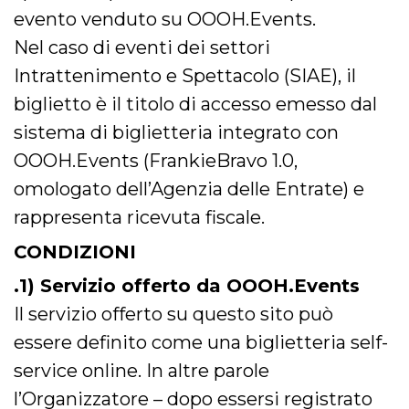
mese
viene
m.stripe.com
generalmente
evento venduto su OOOH.Events.
utilizzato per le
prestazioni e
Nel caso di eventi dei settori
l'ottimizzazione
dei servizi di
Intrattenimento e Spettacolo (SIAE), il
elaborazione
dei pagamenti,
biglietto è il titolo di accesso emesso dal
facilitando la
memorizzazione
sistema di biglietteria integrato con
dei contenuti
sul browser per
rendere le
OOOH.Events (FrankieBravo 1.0,
pagine più
veloci.
omologato dell’Agenzia delle Entrate) e
CookieScriptConsent
4
Questo cookie
CookieScript
rappresenta ricevuta fiscale.
settimane
viene utilizzato
oooh.events
2 giorni
dal servizio
Cookie-
CONDIZIONI
Script.com per
ricordare le
.1) Servizio offerto da OOOH.Events
preferenze di
consenso sui
cookie dei
Il servizio offerto su questo sito può
visitatori. È
necessario che il
essere definito come una biglietteria self-
banner dei
cookie di
service online. In altre parole
Cookie-
Script.com
l’Organizzatore – dopo essersi registrato
funzioni