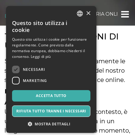
×
OOOH.EVENTS | BIGLIETTERIA ONLINE GRAT
Questo sito utilizza i
ITALIAN
cookie
TERMINI E CONDIZIONI DI
ENGLISH
Questo sito utilizza i cookie per funzionare
UTILIZZO
regolarmente. Come previsto dalla
SPANISH
normativa europea, dobbiamo chiederti il
consenso.
Leggi di più
Siete pregati di leggere attentamente le
NECESSARI
seguenti condizioni di utilizzo del nostro
servizio di biglietteria self-service online.
MARKETING
DEFINIZIONI
ACCETTA TUTTO
A) Evento
Un evento, riferito al presente contesto, è
RIFIUTA TUTTO TRANNE I NECESSARI
un avvenimento che si svolgerà in un
MOSTRA DETTAGLI
luogo determinato e in un dato momento,