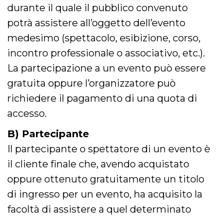
durante il quale il pubblico convenuto
Necessari
Marketing
potrà assistere all’oggetto dell’evento
I cookie strettamente necessari o tecnici sono
medesimo (spettacolo, esibizione, corso,
indispensabili al funzionamento del sito. I
servizi qui presenti non potranno funzionare
incontro professionale o associativo, etc.).
senza.
La partecipazione a un evento può essere
Provider /
Nome
Scadenza
Descrizione
Dominio
gratuita oppure l’organizzatore può
cf_clearance
1 anno
Clearance
Cloudflare,
richiedere il pagamento di una quota di
Cookie from
Inc.
CloudFlare
.oooh.events
accesso.
stores the proof
of challenge
passed. It is
B) Partecipante
used to no
longer issue a
Il partecipante o spettatore di un evento è
captcha or
jschallenge
il cliente finale che, avendo acquistato
challenge if
present. It is
required to
oppure ottenuto gratuitamente un titolo
reach origin
server.
di ingresso per un evento, ha acquisito la
wordpress_test_cookie
Sessione
Cookie di
Automattic
facoltà di assistere a quel determinato
Wordpress,
Inc.
verifica che il