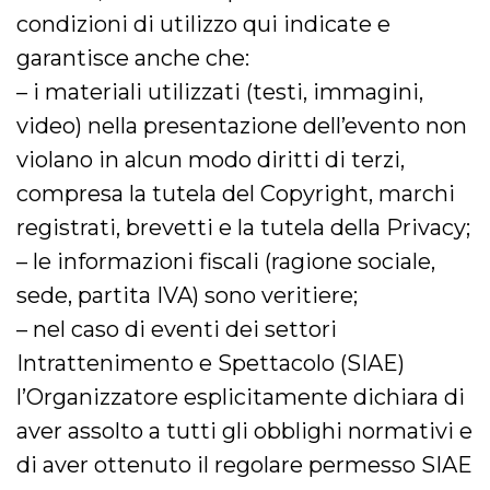
disabilitare 
.facebook.com
visualizzazi
condizioni di utilizzo qui indicate e
delle inserz
Meta in base
garantisce anche che:
sue attività 
web di terzi
– i materiali utilizzati (testi, immagini,
sb
2 anni
Identificazi
Meta
video) nella presentazione dell’evento non
browser di
Platform Inc.
Facebook,
.facebook.com
violano in alcun modo diritti di terzi,
autenticazi
marketing e 
cookie di
compresa la tutela del Copyright, marchi
funzione spe
di Facebook
registrati, brevetti e la tutela della Privacy;
usida
.facebook.com
Sessione
raccoglie
– le informazioni fiscali (ragione sociale,
informazion
browser
sede, partita IVA) sono veritiere;
dell'utente 
dell'identifi
– nel caso di eventi dei settori
univoco, uti
per persona
la pubblicit
Intrattenimento e Spettacolo (SIAE)
gli utenti
l’Organizzatore esplicitamente dichiara di
xs
3 mesi
Utilizzato p
Meta
mantenere 
Platform Inc.
aver assolto a tutti gli obblighi normativi e
sessione
.facebook.com
di aver ottenuto il regolare permesso SIAE
__cf_bm
29 minuti
Questo coo
Cloudflare
58
viene utiliz
Inc.