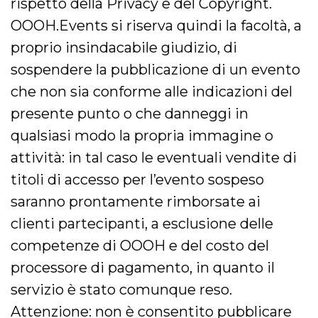
rispetto della Privacy e del Copyright.
VISITOR_INFO1_LIVE
5 mesi 4
Questo cook
Google LLC
OOOH.Events si riserva quindi la facoltà, a
settimane
impostato 
.youtube.com
Youtube pe
proprio insindacabile giudizio, di
tenere tracc
delle prefe
sospendere la pubblicazione di un evento
dell'utente p
video di Yo
incorporati 
che non sia conforme alle indicazioni del
siti; può an
determinare 
presente punto o che danneggi in
visitatore de
web sta
qualsiasi modo la propria immagine o
utilizzando 
nuova o la
attività: in tal caso le eventuali vendite di
vecchia ver
dell'interfac
Youtube.
titoli di accesso per l’evento sospeso
VISITOR_PRIVACY_METADATA
5 mesi 4
Questo coo
YouTube
saranno prontamente rimborsate ai
settimane
viene utiliz
.youtube.com
per memori
clienti partecipanti, a esclusione delle
le scelte di
consenso e
competenze di OOOH e del costo del
privacy dell
per la loro
processore di pagamento, in quanto il
interazione 
sito. Registr
sul consens
servizio è stato comunque reso.
visitatore r
a varie poli
Attenzione: non è consentito pubblicare
impostazion