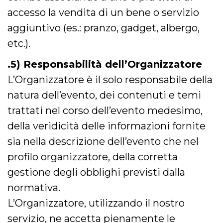
cookie viene
accesso la vendita di un bene o servizio
anche trami
piace e altri
aggiuntivo (es.: pranzo, gadget, albergo,
pulsanti e t
Facebook
posizionati 
etc.).
molti siti W
diversi.
.5) Responsabilità dell’Organizzatore
dpr
.facebook.com
1
permette di
settimana
controllare 
L’Organizzatore è il solo responsabile della
funzione “S
su Facebook
natura dell’evento, dei contenuti e temi
pulsante “M
piace”, rac
trattati nel corso dell’evento medesimo,
le impostaz
della lingua
della veridicità delle informazioni fornite
permettono
condividere
pagina.
sia nella descrizione dell’evento che nel
fr
3 mesi
Contiene la
Meta
profilo organizzatore, della corretta
combinazio
Platform Inc.
ID univoco 
.facebook.com
gestione degli obblighi previsti dalla
browser e
dell'utente,
normativa.
utilizzata pe
pubblicità m
L’Organizzatore, utilizzando il nostro
oo
5 anni
consente
Meta
servizio, ne accetta pienamente le
all'utente di
Platform Inc.