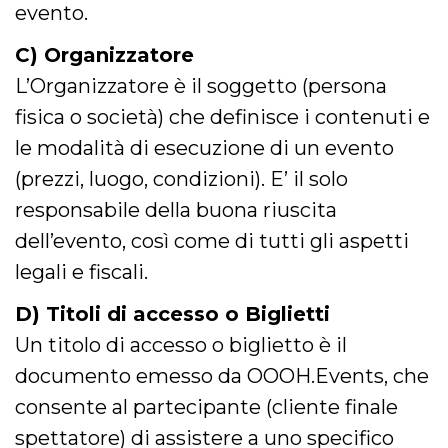
.oooh.events
evento.
browser accetti i
cookie.
C) Organizzatore
PHPSESSID
Sessione
Cookie
PHP.net
generato da
oooh.events
L’Organizzatore è il soggetto (persona
applicazioni
basate sul
fisica o società) che definisce i contenuti e
linguaggio PHP.
Si tratta di un
identificatore
le modalità di esecuzione di un evento
generico
utilizzato per
(prezzi, luogo, condizioni). E’ il solo
mantenere le
variabili di
responsabile della buona riuscita
sessione utente.
Normalmente è
dell’evento, così come di tutti gli aspetti
un numero
generato in
modo casuale, il
legali e fiscali.
modo in cui
viene utilizzato
può essere
D) Titoli di accesso o Biglietti
specifico per il
sito, ma un
Un titolo di accesso o biglietto è il
buon esempio è
mantenere uno
documento emesso da OOOH.Events, che
stato di accesso
per un utente
consente al partecipante (cliente finale
tra le pagine.
spettatore) di assistere a uno specifico
m
1 anno 1
Questo cookie
Stripe