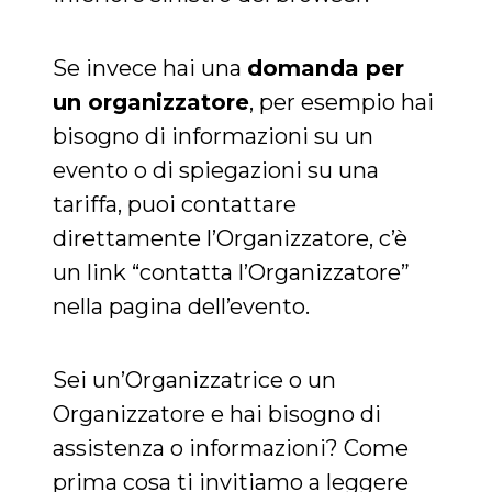
correttamente.
Storage declaration
Se invece hai una
domanda per
Storage
Nome
Descrizione
type
un organizzatore
, per esempio hai
fbssls_314278995690155
Session
bisogno di informazioni su un
storage
evento o di spiegazioni su una
wpEmojiSettingsSupports
Session
storage
tariffa, puoi contattare
cn_uc__
Local
direttamente l’Organizzatore, c’è
storage
un link “contatta l’Organizzatore”
nella pagina dell’evento.
Sei un’Organizzatrice o un
Provider /
Organizzatore e hai bisogno di
Nome
Scadenza
Descrizione
Dominio
assistenza o informazioni? Come
c_user
4
Cookie di a
Meta
settimane
utente. Può
Platform Inc.
prima cosa ti invitiamo a leggere
2 giorni
essere di se
.facebook.com