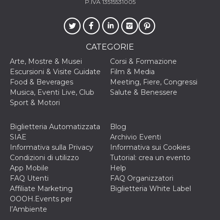
P.IVA 13515531005
cookie viene
anche trami
piace e altri
pulsanti e t
Facebook
posizionati 
CATEGORIE
molti siti W
diversi.
Arte, Mostre & Musei
Corsi & Formazione
dpr
.facebook.com
1
permette di
Escursioni & Visite Guidate
Film & Media
settimana
controllare 
Food & Beverages
Meeting, Fiere, Congressi
funzione “S
su Facebook
Musica, Eventi Live, Club
Salute & Benessere
pulsante “M
Sport & Motori
piace”, rac
le impostaz
della lingua
permettono
Biglietteria Automatizzata
Blog
condividere
SIAE
Archivio Eventi
pagina.
Informativa sulla Privacy
Informativa sui Cookies
fr
3 mesi
Contiene la
Meta
Condizioni di utilizzo
Tutorial: crea un evento
combinazio
Platform Inc.
ID univoco 
.facebook.com
App Mobile
Help
browser e
FAQ Utenti
FAQ Organizzatori
dell'utente,
utilizzata pe
Affiliate Marketing
Biglietteria White Label
pubblicità m
OOOH.Events per
oo
5 anni
consente
Meta
l’Ambiente
all'utente di
Platform Inc.