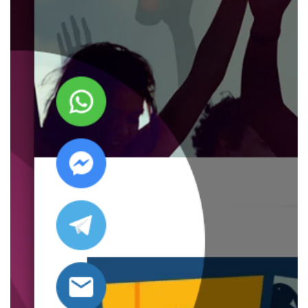
.oooh.events
browser accetti i
cookie.
PHPSESSID
Sessione
Cookie
PHP.net
generato da
oooh.events
applicazioni
basate sul
linguaggio PHP.
Si tratta di un
identificatore
generico
utilizzato per
mantenere le
variabili di
sessione utente.
Normalmente è
un numero
generato in
modo casuale, il
modo in cui
viene utilizzato
può essere
specifico per il
sito, ma un
buon esempio è
mantenere uno
stato di accesso
per un utente
tra le pagine.
m
1 anno 1
Questo cookie
Stripe