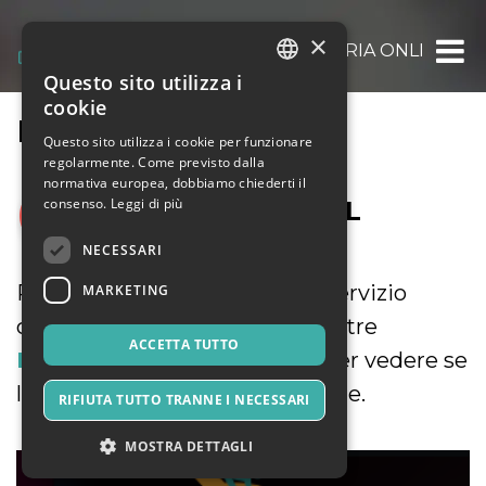
×
OOOH.EVENTS | BIGLIETTERIA ONLINE GRAT
Questo sito utilizza i
ITALIAN
cookie
HELP
ENGLISH
Questo sito utilizza i cookie per funzionare
regolarmente. Come previsto dalla
SPANISH
ASSISTENZA
normativa europea, dobbiamo chiederti il
consenso.
Leggi di più
SULL’UTILIZZO DEL
SERVIZIO
NECESSARI
Prima di contattare il nostro servizio
MARKETING
clienti, per cortesia leggi le nostre
ACCETTA TUTTO
Domande Frequenti (FAQ)
per vedere se
la risposta che cerchi è presente.
RIFIUTA TUTTO TRANNE I NECESSARI
MOSTRA DETTAGLI