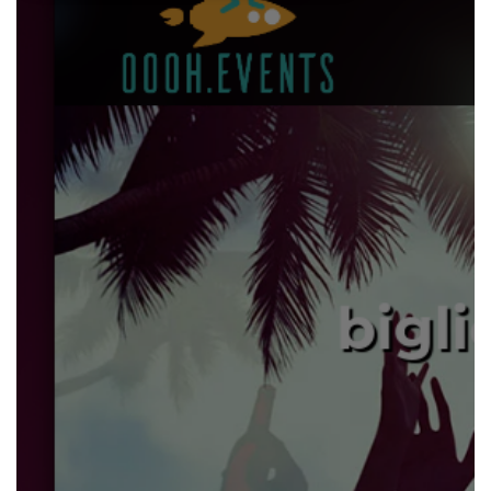
Necessari
Marketing
I cookie strettamente necessari o tecnici sono
indispensabili al funzionamento del sito. I
servizi qui presenti non potranno funzionare
senza.
Provider /
Nome
Scadenza
Descrizione
Dominio
cf_clearance
1 anno
Clearance
Cloudflare,
Cookie from
Inc.
CloudFlare
.oooh.events
stores the proof
of challenge
passed. It is
used to no
longer issue a
captcha or
jschallenge
challenge if
present. It is
required to
reach origin
server.
wordpress_test_cookie
Sessione
Cookie di
Automattic
Wordpress,
Inc.
verifica che il