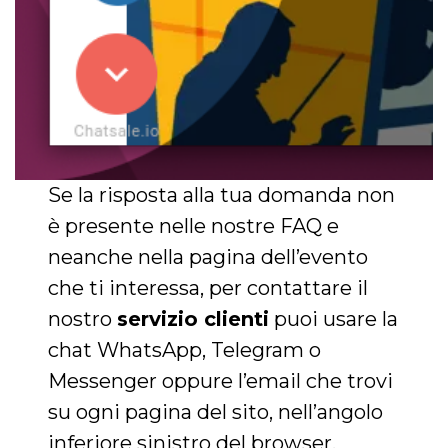
mese
viene
m.stripe.com
generalmente
utilizzato per le
prestazioni e
l'ottimizzazione
dei servizi di
elaborazione
dei pagamenti,
facilitando la
memorizzazione
dei contenuti
sul browser per
rendere le
pagine più
Se la risposta alla tua domanda non
veloci.
è presente nelle nostre FAQ e
CookieScriptConsent
4
Questo cookie
CookieScript
settimane
viene utilizzato
oooh.events
neanche nella pagina dell’evento
2 giorni
dal servizio
Cookie-
Script.com per
che ti interessa, per contattare il
ricordare le
preferenze di
nostro
servizio clienti
puoi usare la
consenso sui
cookie dei
chat WhatsApp, Telegram o
visitatori. È
necessario che il
Messenger oppure l’email che trovi
banner dei
cookie di
su ogni pagina del sito, nell’angolo
Cookie-
Script.com
funzioni
inferiore sinistro del browser.