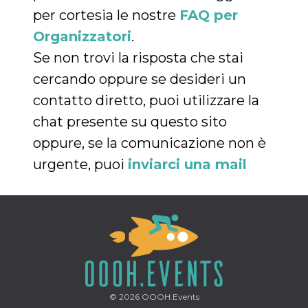
o persistent
per cortesia le nostre
FAQ per
30 giorni
Organizzatori
.
datr
2 anni
Questo coo
Meta
identifica il
Platform Inc.
Se non trovi la risposta che stai
browser che
.facebook.com
connette a
Facebook. 
cercando oppure se desideri un
direttament
legato alla 
contatto diretto, puoi utilizzare la
Facebook
dell'utente.
chat presente su questo sito
Facebook s
che viene
oppure, se la comunicazione non è
utilizzato p
aiutare con 
urgente, puoi
inviarci una mail
sicurezza e a
di accesso
sospette, in
particolare p
rilevamento
bot che ten
di accedere 
servizio. F
afferma anc
il profilo
comportame
associato a
ciascun coo
datr viene
eliminato d
© 2026
OOOH.Events
giorni. Que