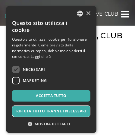
×
MUSICA, EVENTI LIVE, CLUB
Questo sito utilizza i
ITALIAN
cookie
MUSICA, EVENTI LIVE, CLUB
ENGLISH
Questo sito utilizza i cookie per funzionare
regolarmente. Come previsto dalla
SPANISH
normativa europea, dobbiamo chiederti il
consenso.
Leggi di più
NECESSARI
MARKETING
ACCETTA TUTTO
RIFIUTA TUTTO TRANNE I NECESSARI
MOSTRA DETTAGLI