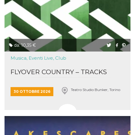
.oooh.events
browser accetti i
cookie.
PHPSESSID
Sessione
Cookie
PHP.net
generato da
oooh.events
applicazioni
basate sul
linguaggio PHP.
Si tratta di un
identificatore
da: 10,35 €
generico
utilizzato per
mantenere le
Musica, Eventi Live, Club
variabili di
sessione utente.
Normalmente è
FLYOVER COUNTRY – TRACKS
un numero
generato in
modo casuale, il
modo in cui
viene utilizzato
Teatro Studio Bunker, Torino
30 OTTOBRE 2026
può essere
specifico per il
sito, ma un
buon esempio è
mantenere uno
stato di accesso
per un utente
tra le pagine.
m
1 anno 1
Questo cookie
Stripe