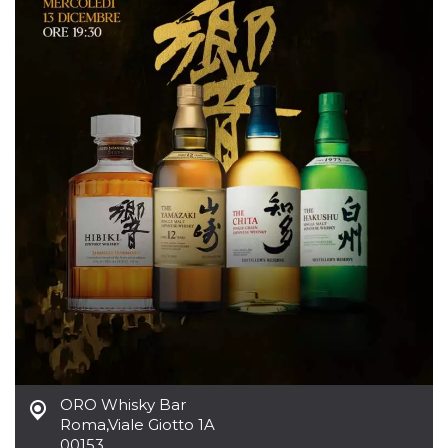
usuario.
Normalmente es
un número
generado al
azar, la forma en
que se usa
puede ser
específico del
sitio, pero un
buen ejemplo es
mantener un
estado de inicio
de sesión para
un usuario entre
páginas.
CookieScriptConsent
4 semanas 2
El servicio
CookieScript
días
Cookie-
oooh.events
Script.com
utiliza esta
cookie para
recordar las
preferencias de
consentimiento
de cookies de
los visitantes. Es
necesario que el
banner de
ORO Whisky Bar
cookies de
Cookie-
Roma
,
Viale Giotto 1A
Script.com
00153