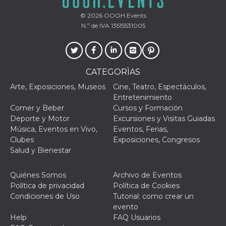
individua
Facebook
© 2026
OOOH.Events
que se ut
N.º de IVA 13515531005
ayudar c
seguridad
actividad
de sesió
sospecho
especial
la detecc
CATEGORÌAS
bots que
acceder a
Arte, Exposiciones, Museos
Cine, Teatro, Espectáculos,
servicio
Entretenimiento
también 
el perfil 
Comer y Beber
Cursos y Formación
comport
Deporte y Motor
Excursiones y Visitas Guiadas
asociado
cookie d
Música, Eventos en Vivo,
Eventos, Ferias,
se elimin
Clubes
Exposiciones, Congresos
después 
días. Est
Salud y Bienestar
también 
través d
gusta y o
Quiénes Somos
Archivo de Eventos
botones 
etiqueta
Política de privacidad
Política de Cookies
Faceboo
Condiciones de Uso
Tutorial: como crear un
colocado
muchos s
evento
web dife
Help
FAQ Usuarios
dpr
.facebook.com
1 semana
permette