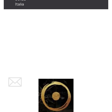
funcione
Italia
correctamente.
m
1 año 1 mes
Esta cookie se
Stripe
utiliza
m.stripe.com
generalmente
para el
rendimiento y la
optimización de
los servicios de
procesamiento
de pagos,
facilitando el
almacenamiento
de contenidos
en el navegador
para hacer que
las páginas se
carguen más
rápido.
Declaración de almacenamiento
Tipo de
Nombre
Descripción
almacenamiento
wpEmojiSettingsSupports
Almacenamiento
de sesión
cn_uc__
Almacenamiento
local