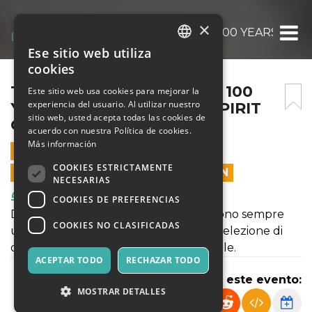
×
THE HOUSE OF SUNTORY: 100 YEARS OF N
Ese sitio web utiliza
ITALIAN
cookies
ENGLISH
THE HOUSE OF SUNTORY: 100
Este sitio web usa cookies para mejorar la
experiencia del usuario. Al utilizar nuestro
YEARS OF NATURE AND SPIRIT
SPANISH
sitio web, usted acepta todas las cookies de
OF JAPAN
acuerdo con nuestra Política de cookies.
Más información
13 DICIEMBRE 2023 - 19:30
COOKIES ESTRICTAMENTE
LAS VENTAS EN LÍNEA TERMINARON
NECESARIAS
Comida y Bebidas
COOKIES DE PREFERENCIAS
Da ORO Whisky Bar le degustazioni sono sempre
COOKIES NO CLASIFICADAS
un gran momento per apprezzare la selezione di
diversi tipi di whisky all'interno del locale.
ACEPTAR TODO
RECHAZAR TODO
Compartir este evento:
MOSTRAR DETALLES