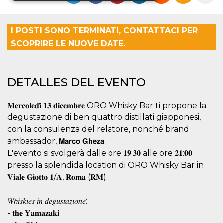
Cookies estrictamente necesarias
I POSTI SONO TERMINATI, CONTATTACI PER
Cookies de preferencias
SCOPRIRE LE NUOVE DATE.
Cookies no clasificadas
Las cookies estrictamente necesarias permiten
la funcionalidad principal del sitio web, como
DETALLES DEL EVENTO
el inicio de sesión de usuario y la gestión de
cuentas. El sitio web no se puede utilizar
correctamente sin las cookies estrictamente
𝐌𝐞𝐫𝐜𝐨𝐥𝐞𝐝𝐢̀ 𝟏𝟑 𝐝𝐢𝐜𝐞𝐦𝐛𝐫𝐞 ORO Whisky Bar ti propone la
necesarias.
degustazione di ben quattro distillati giapponesi,
Proveedor /
Nombre
Vencimiento
Descripción
con la consulenza del relatore, nonché brand
Dominio
ambassador, 𝗠𝗮𝗿𝗰𝗼 𝗚𝗵𝗲𝘇𝗮.
cf_clearance
1 año
Esta cookie es
Cloudflare,
L'evento si svolgerà dalle ore 𝟏𝟗:𝟑𝟎 alle ore 𝟐𝟏:𝟎𝟎
utilizada por el
Inc.
servicio
.oooh.events
presso la splendida location di ORO Whisky Bar in
CloudFlare para
identificar el
𝐕𝐢𝐚𝐥𝐞 𝐆𝐢𝐨𝐭𝐭𝐨 𝟏/𝐀, 𝐑𝐨𝐦𝐚 (𝐑𝐌).
tráfico web de
confianza y
anular cualquier
𝑊𝘩𝑖𝑠𝑘𝑖𝑒𝑠 𝑖𝑛 𝑑𝑒𝑔𝑢𝑠𝑡𝑎𝑧𝑖𝑜𝑛𝑒:
restricción de
seguridad
- 𝐭𝐡𝐞 𝐘𝐚𝐦𝐚𝐳𝐚𝐤𝐢
basada en la
dirección IP del