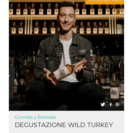
VENTAS AGOTADAS
Cookies estrictamente necesarias
Cookies de preferencias
Las cookies estrictamente necesarias permiten
la funcionalidad principal del sitio web, como
el inicio de sesión de usuario y la gestión de
cuentas. El sitio web no se puede utilizar
correctamente sin las cookies estrictamente
necesarias.
Proveedor /
Nombre
Vencimiento
Descripción
Dominio
cf_clearance
1 año
Esta cookie es
Cloudflare,
utilizada por el
Inc.
servicio
.oooh.events
CloudFlare para
identificar el
tráfico web de
confianza y
anular cualquier
restricción de
seguridad
basada en la
dirección IP del
visitante. Es
Comida y Bebidas
esencial para
DEGUSTAZIONE WILD TURKEY
apoyar las
funciones de
seguridad de un