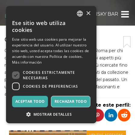
×
ORO WHISKY BAR
Ese sitio web utiliza
ITALIAN
cookies
ENGLISH
ORO WHISKY BAR
Este sitio web usa cookies para mejorar la
experiencia del usuario. Al utilizar nuestro
SPANISH
ORO Whisky Bar è il locale di riferimento a Roma per chi
sitio web, usted acepta todas las cookies de
acuerdo con nuestra Política de cookies.
desidera scoprire il mondo del whisky e i suoi aspetti più
Más información
nascosti: dall'imbottigliamento delle botti più ricercate fino
alle etichette storiche, le bottiglie provenienti da collezione
COOKIES ESTRICTAMENTE
NECESARIAS
private, la produzione delle grandi distillerie del passato. Un
COOKIES DE PREFERENCIAS
universo sconosciuto ai più, ricco di storie affascinanti e
avventure ricche di sapori evocativi.
ACEPTAR TODO
RECHAZAR TODO
Comparte este perfil:
MOSTRAR DETALLES