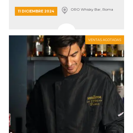
sitio web y
proporcionar
ORO Whisky Bar, Roma
11 DICIEMBRE 2024
protección
contra visitantes
maliciosos.
wordpress_test_cookie
Sesión
Se utiliza en
Automattic
sitios creados
Inc.
con Wordpress.
.oooh.events
VENTAS AGOTADAS
Comprueba si el
navegador tiene
habilitadas las
cookies
PHPSESSID
Sesión
Cookie
PHP.net
generada por
oooh.events
aplicaciones
basadas en el
lenguaje PHP.
Este es un
identificador de
propósito
general que se
utiliza para
mantener las
variables de
sesión del
usuario.
Normalmente es
un número
generado al