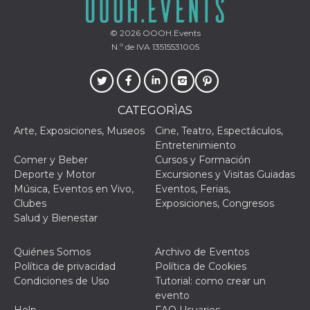
actividad
de sesió
sospecho
© 2026
OOOH.Events
especial
la detecc
N.º de IVA 13515531005
bots que
acceder a
servicio
también 
el perfil 
comport
CATEGORÌAS
asociado
cookie d
Arte, Exposiciones, Museos
Cine, Teatro, Espectáculos,
se elimin
después 
Entretenimiento
días. Est
Comer y Beber
Cursos y Formación
también 
través d
Deporte y Motor
Excursiones y Visitas Guiadas
gusta y o
Música, Eventos en Vivo,
Eventos, Ferias,
botones 
etiqueta
Clubes
Exposiciones, Congresos
Faceboo
Salud y Bienestar
colocado
muchos s
web dife
Quiénes Somos
Archivo de Eventos
dpr
.facebook.com
1 semana
permette
Política de privacidad
Política de Cookies
controlla
funzione
Condiciones de Uso
Tutorial: como crear un
su Faceb
evento
pulsante
piace”, r