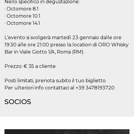
Nello specifico in degustazione:
sitio web y
proporcionar
· Octomore 8.1
protección
· Octomore 10.1
contra visitantes
maliciosos.
· Octomore 14.1
wordpress_test_cookie
Sesión
Se utiliza en
Automattic
sitios creados
Inc.
L'evento si svolgerà martedì 23 gennaio dalle ore
con Wordpress.
.oooh.events
Comprueba si el
19:30 alle ore 21:00 presso la location di ORO Whisky
navegador tiene
habilitadas las
Bar in Viale Giotto 1/A, Roma (RM).
cookies
PHPSESSID
Sesión
Cookie
PHP.net
Prezzo: € 35 a cliente.
generada por
oooh.events
aplicaciones
basadas en el
lenguaje PHP.
Posti limitati, prenota subito il tuo biglietto.
Este es un
Per ulteriori info contattaci al +39 3478193720
identificador de
propósito
general que se
SOCIOS
utiliza para
mantener las
variables de
sesión del
usuario.
Normalmente es
un número
generado al