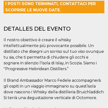
Cookies estrictamente necesarias
I POSTI SONO TERMINATI, CONTATTACI PER
Cookies de preferencias
SCOPRIRE LE NUOVE DATE.
Las cookies estrictamente necesarias permiten
la funcionalidad principal del sitio web, como
el inicio de sesión de usuario y la gestión de
DETALLES DEL EVENTO
cuentas. El sitio web no se puede utilizar
correctamente sin las cookies estrictamente
necesarias.
Il nostro obiettivo è creare il whisky
Proveedor /
Nombre
Vencimiento
Descripción
intellettualmente più provocante possibile. Un
Dominio
distillato che disegni un sorriso sul tuo viso ovunque
cf_clearance
1 año
Esta cookie es
Cloudflare,
tu sia, che ti permetta di chiudere gli occhi e
utilizada por el
Inc.
servicio
.oooh.events
sognare in silenzio l’Isola di Islay, in Scozia. Siamo i
CloudFlare para
identificar el
''Progressive Hebridean Distillers.”
tráfico web de
confianza y
anular cualquier
Il Brand Ambassador Marco Fedele accompagnerà
restricción de
seguridad
gli ospiti in un viaggio immaginario su quest’isola
basada en la
dirección IP del
dove nascono i Whisky della distilleria Bruichladdich.
visitante. Es
Si terrà una degustazione verticale di Octomore.
esencial para
apoyar las
funciones de
seguridad de un