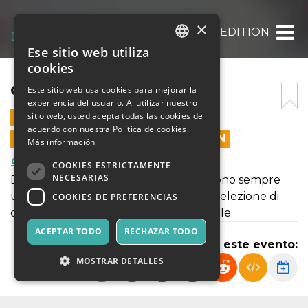
×
OCTOMORE ORO EDITION
Ese sitio web utiliza
ITALIAN
cookies
ENGLISH
OCTOMORE ORO EDITION
Este sitio web usa cookies para mejorar la
experiencia del usuario. Al utilizar nuestro
SPANISH
sitio web, usted acepta todas las cookies de
23 ENERO 2024 - 19:30
acuerdo con nuestra Política de cookies.
LAS VENTAS EN LÍNEA TERMINARON
Más información
Comida y Bebidas
COOKIES ESTRICTAMENTE
NECESARIAS
Da ORO Whisky Bar le degustazioni sono sempre
un gran momento per apprezzare la selezione di
COOKIES DE PREFERENCIAS
diversi tipi di whisky all'interno del locale.
ACEPTAR TODO
RECHAZAR TODO
Compartir este evento:
MOSTRAR DETALLES