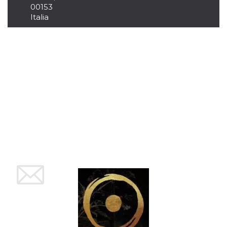
Script.com
00153
utiliza esta
cookie para
Italia
recordar las
preferencias de
consentimiento
de cookies de
los visitantes. Es
necesario que el
banner de
cookies de
Cookie-
Script.com
funcione
correctamente.
Declaración de almacenamiento
Tipo de
Nombre
Descripción
almacenamiento
fbssls_314278995690155
Almacenamiento
de sesión
wpEmojiSettingsSupports
Almacenamiento
de sesión
cn_uc__
Almacenamiento
local