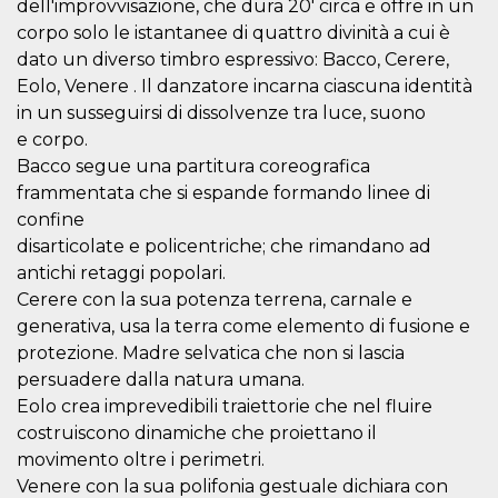
dell'improvvisazione, che dura 20' circa e offre in un
sitio web y
proporcionar
corpo solo le istantanee di quattro divinità a cui è
protección
dato un diverso timbro espressivo: Bacco, Cerere,
contra visitantes
maliciosos.
Eolo, Venere . Il danzatore incarna ciascuna identità
wordpress_test_cookie
Sesión
Se utiliza en
Automattic
in un susseguirsi di dissolvenze tra luce, suono
sitios creados
Inc.
e corpo.
con Wordpress.
.oooh.events
Comprueba si el
Bacco segue una partitura coreografica
navegador tiene
habilitadas las
frammentata che si espande formando linee di
cookies
confine
PHPSESSID
Sesión
Cookie
PHP.net
disarticolate e policentriche; che rimandano ad
generada por
oooh.events
aplicaciones
antichi retaggi popolari.
basadas en el
lenguaje PHP.
Cerere con la sua potenza terrena, carnale e
Este es un
generativa, usa la terra come elemento di fusione e
identificador de
propósito
protezione. Madre selvatica che non si lascia
general que se
utiliza para
persuadere dalla natura umana.
mantener las
Eolo crea imprevedibili traiettorie che nel fluire
variables de
sesión del
costruiscono dinamiche che proiettano il
usuario.
Normalmente es
movimento oltre i perimetri.
un número
generado al
Venere con la sua polifonia gestuale dichiara con