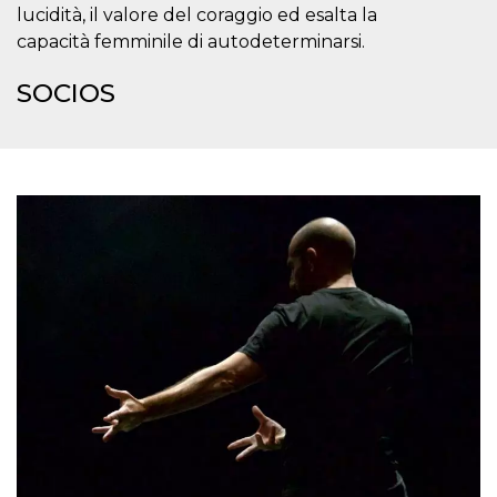
azar, la forma en
lucidità, il valore del coraggio ed esalta la
que se usa
puede ser
capacità femminile di autodeterminarsi.
específico del
sitio, pero un
buen ejemplo es
SOCIOS
mantener un
estado de inicio
de sesión para
un usuario entre
páginas.
m
1 año 1 mes
Esta cookie se
Stripe
utiliza
m.stripe.com
generalmente
para el
rendimiento y la
optimización de
los servicios de
procesamiento
de pagos,
facilitando el
almacenamiento
de contenidos
en el navegador
para hacer que
las páginas se
carguen más
rápido.
CookieScriptConsent
4 semanas 2
El servicio
CookieScript
días
Cookie-
oooh.events