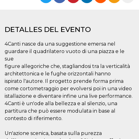
Cookies estrictamente necesarias
Cookies de preferencias
Las cookies estrictamente necesarias permiten
la funcionalidad principal del sitio web, como
DETALLES DEL EVENTO
el inicio de sesión de usuario y la gestión de
cuentas. El sitio web no se puede utilizar
correctamente sin las cookies estrictamente
4Canti nasce da una suggestione emersa nel
necesarias.
guardare il quadrilatero vuoto di una piazza e le
Proveedor /
Nombre
Vencimiento
Descripción
sue
Dominio
figure allegoriche che, stagliandosi tra la verticalità
cf_clearance
1 año
Esta cookie es
Cloudflare,
architettonica e le fughe orizzontali hanno
utilizada por el
Inc.
servicio
.oooh.events
ispirato l'autore. Il progetto prende forma prima
CloudFlare para
identificar el
come cortometraggio per evolversi poi in una video
tráfico web de
confianza y
istallazione e diventare infine una live performance.
anular cualquier
4Canti è un'ode alla bellezza e al silenzio, una
restricción de
seguridad
partitura che può essere modulata in base al
basada en la
dirección IP del
contesto di riferimento.
visitante. Es
esencial para
apoyar las
Un'azione scenica, basata sulla purezza
funciones de
seguridad de un