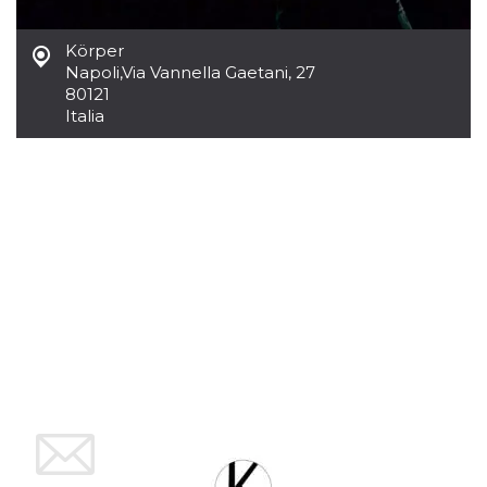
Script.com
utiliza esta
cookie para
Körper
recordar las
preferencias de
Napoli
,
Via Vannella Gaetani, 27
consentimiento
80121
de cookies de
los visitantes. Es
Italia
necesario que el
banner de
cookies de
Cookie-
Script.com
funcione
correctamente.
Declaración de almacenamiento
Tipo de
Nombre
Descripción
almacenamiento
fbssls_314278995690155
Almacenamiento
de sesión
wpEmojiSettingsSupports
Almacenamiento
de sesión
cn_uc__
Almacenamiento
local