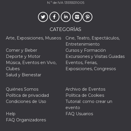
N.º de IVA 13515531005
actividad
de sesió
sospecho
especial
la detecc
bots que
acceder a
CATEGORÌAS
servicio
también 
Arte, Exposiciones, Museos
Cine, Teatro, Espectáculos,
el perfil 
Entretenimiento
comport
asociado
Comer y Beber
Cursos y Formación
cookie d
Deporte y Motor
Excursiones y Visitas Guiadas
se elimin
después 
Música, Eventos en Vivo,
Eventos, Ferias,
días. Est
Clubes
Exposiciones, Congresos
también 
través d
Salud y Bienestar
gusta y o
botones 
etiqueta
Quiénes Somos
Archivo de Eventos
Faceboo
colocado
Política de privacidad
Política de Cookies
muchos s
Condiciones de Uso
Tutorial: como crear un
web dife
evento
dpr
.facebook.com
1 semana
permette
Help
FAQ Usuarios
controlla
funzione
FAQ Organizadores
su Faceb
pulsante
piace”, r