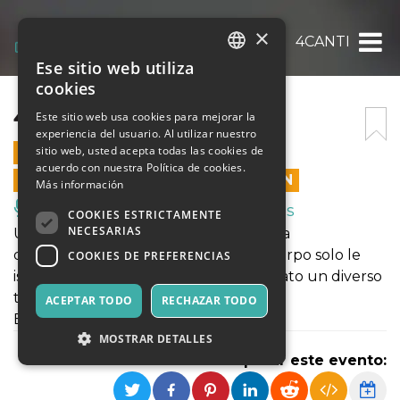
×
4CANTI
Ese sitio web utiliza
ITALIAN
cookies
ENGLISH
4CANTI
Este sitio web usa cookies para mejorar la
experiencia del usuario. Al utilizar nuestro
SPANISH
sitio web, usted acepta todas las cookies de
20 NOVIEMBRE 2022 - 18:00
acuerdo con nuestra Política de cookies.
LAS VENTAS EN LÍNEA TERMINARON
Más información
Música, Eventos en Vivo, Clubes
COOKIES ESTRICTAMENTE
NECESARIAS
Un'azione scenica basata sulla purezza
dell'improvvisazione che offre in un corpo solo le
COOKIES DE PREFERENCIAS
istantanee di quattro divinità a cui è dato un diverso
timbro espressivo: Bacco, Cerere,
ACEPTAR TODO
RECHAZAR TODO
Eolo, Venere .
MOSTRAR DETALLES
Compartir este evento: