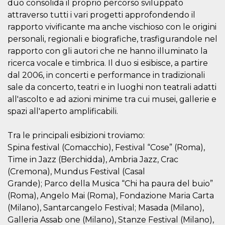
duo consolida il proprio percorso sviluppato
attraverso tutti i vari progetti approfondendo il
rapporto vivificante ma anche vischioso con le origini
personali, regionali e biografiche, trasfigurandole nel
rapporto con gli autori che ne hanno illuminato la
Proveedor /
ricerca vocale e timbrica. Il duo si esibisce, a partire
Nombre
Vencimiento
Descripc
Dominio
dal 2006, in concerti e performance in tradizionali
c_user
4 semanas 2
Cookie de
Meta
sale da concerto, teatri e in luoghi non teatrali adatti
días
de sesió
Platform Inc.
usuario.
.facebook.com
all'ascolto e ad azioni minime tra cui musei, gallerie e
ser de se
spazi all'aperto amplificabili.
permane
durante 
datr
2 años
Esta coo
Meta
Tra le principali esibizioni troviamo:
identifica
Platform Inc.
Spina festival (Comacchio), Festival “Cose” (Roma),
navegado
.facebook.com
conecta 
Time in Jazz (Berchidda), Ambria Jazz, Crac
Facebook
directam
(Cremona), Mundus Festival (Casal
vinculad
usuario 
Grande); Parco della Musica “Chi ha paura del buio”
Faceboo
(Roma), Angelo Mai (Roma), Fondazione Maria Carta
individua
Facebook
(Milano), Santarcangelo Festival; Masada (Milano),
que se ut
ayudar c
Galleria Assab one (Milano), Stanze Festival (Milano),
seguridad