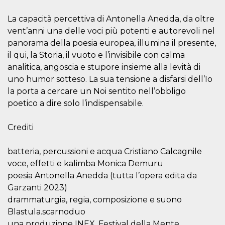
azar, la forma en
que se usa
puede ser
La capacità percettiva di Antonella Anedda, da oltre
específico del
sitio, pero un
vent’anni una delle voci più potenti e autorevoli nel
buen ejemplo es
panorama della poesia europea, illumina il presente,
mantener un
estado de inicio
il qui, la Storia, il vuoto e l’invisibile con calma
de sesión para
un usuario entre
analitica, angoscia e stupore insieme alla levità di
páginas.
uno humor sotteso. La sua tensione a disfarsi dell’Io
m
1 año 1 mes
Esta cookie se
Stripe
la porta a cercare un Noi sentito nell’obbligo
utiliza
m.stripe.com
generalmente
poetico a dire solo l’indispensabile.
para el
rendimiento y la
optimización de
Crediti
los servicios de
procesamiento
de pagos,
facilitando el
batteria, percussioni e acqua Cristiano Calcagnile
almacenamiento
voce, effetti e kalimba Monica Demuru
de contenidos
en el navegador
poesia Antonella Anedda (tutta l’opera edita da
para hacer que
las páginas se
Garzanti 2023)
carguen más
rápido.
drammaturgia, regia, composizione e suono
Blastula.scarnoduo
CookieScriptConsent
4 semanas 2
El servicio
CookieScript
días
Cookie-
oooh.events
una produzione INEX, Festival della Mente,