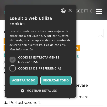
×
ANCHE NOI SCETTICI
Ese sitio web utiliza
ITALIAN
cookies
ENGLISH
ANCHE NOI SCETTICI
Este sitio web usa cookies para mejorar la
experiencia del usuario. Al utilizar nuestro
SPANISH
sitio web, usted acepta todas las cookies de
28 ABRIL 2024 - 21:00
acuerdo con nuestra Política de cookies.
LAS VENTAS EN LÍNEA TERMINARON
Más información
Música, Eventos en Vivo, Clubes
COOKIES ESTRICTAMENTE
NECESARIAS
ANCHE NOI SCETTICI
ANTONELLA ANEDDA LETTA DA
COOKIES DE PREFERENCIAS
BLASTULA.SCARNODUO
ACEPTAR TODO
RECHAZAR TODO
Resto a lungo pensando così che l’osservare
MOSTRAR DETALLES
privo di giudizio basti anche per vivere
e sia una forma- data a noi umani- per amare
da Perlustrazione 2