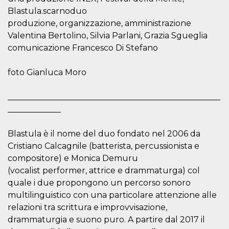
Script.com
utiliza esta
Blastula.scarnoduo
cookie para
produzione, organizzazione, amministrazione
recordar las
preferencias de
Valentina Bertolino, Silvia Parlani, Grazia Sgueglia
consentimiento
de cookies de
comunicazione Francesco Di Stefano
los visitantes. Es
necesario que el
banner de
foto Gianluca Moro
cookies de
Cookie-
Script.com
funcione
____________________________________________________
correctamente.
_____________
Declaración de almacenamiento
Blastula è il nome del duo fondato nel 2006 da
Tipo de
Nombre
Descripción
almacenamiento
Cristiano Calcagnile (batterista, percussionista e
compositore) e Monica Demuru
fbssls_314278995690155
Almacenamiento
de sesión
(vocalist performer, attrice e drammaturga) col
wpEmojiSettingsSupports
Almacenamiento
quale i due propongono un percorso sonoro
de sesión
multilinguistico con una particolare attenzione alle
cn_uc__
Almacenamiento
relazioni tra scrittura e improvvisazione,
local
drammaturgia e suono puro. A partire dal 2017 il