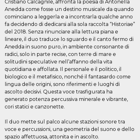
Cristiano Calcagnile, affronta la poesia di Antonella
sitio web y
proporcionar
Anedda come fosse un destino musicale da quando
protección
cominciano a leggerla e a incontrarla qualche anno
contra visitantes
maliciosos.
fa decidendo di dedicarsi alla sola raccolta “Historiae”
wordpress_test_cookie
Sesión
Se utiliza en
Automattic
del 2018. Senza rinunciare alla lettura piana e
sitios creados
Inc.
lineare, il duo traduce lo sguardo e il canto fermo di
con Wordpress.
.oooh.events
Comprueba si el
Anedda in suono puro, in ambiente consonante di
navegador tiene
habilitadas las
radici, solo in parte recise, con terre di mare e
cookies
solitudini speculative nell’affanno della vita
PHPSESSID
Sesión
Cookie
PHP.net
quotidiana e affollata. Il personale e il politico, il
generada por
oooh.events
aplicaciones
biologico e il metafisico, nonché il fantasardo come
basadas en el
lenguaje PHP.
lingua delle origini, sono riferimenti e luoghi di
Este es un
ascolto decisivi. Questa voce trasfigurata ha
identificador de
propósito
generato potenza percussiva minerale e vibrante,
general que se
utiliza para
cori statici e canzonette.
mantener las
variables de
sesión del
Il duo mette sul palco alcune stazioni sonore tra
usuario.
Normalmente es
voce e percussioni, una geometria del suono e dello
un número
generado al
spazio affettuosa, attonita e in ascolto.