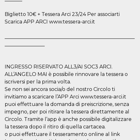
le impos
della lin
permetto
Biglietto 10€ + Tessera Arci 23/24 Per associarti
condivide
Scarica APP ARCI www.tessera-arci.it
pagina.
fr
3 meses
Contiene
Meta
combina
Platform Inc.
____________________________________________________
identific
.facebook.com
________________
única de
navegado
utiliza p
publicid
dirigida.
INGRESSO RISERVATO ALL3/AI SOC3 ARCI.
oo
5 años
Cookie d
Meta
ALL’ANGELO MAI è possibile rinnovare la tessera o
exclusió
Platform Inc.
anuncios
.facebook.com
iscriversi per la prima volta.
Se non sei ancora socia/o del nostro Circolo ti
sb
2 años
Identific
Meta
navegad
Platform Inc.
invitiamo a scaricare l’APP Arci www.tessera-arci.it
Faceboo
.facebook.com
autentica
puoi effettuare la domanda di preiscrizione, senza
marketin
cookies 
impegno, per poi ritirare la tessera direttamente al
función
Circolo. Tramite l’app è anche possibile digitalizzare
específic
Faceboo
la tessera dopo il ritiro di quella cartacea.
usida
.facebook.com
Sesión
raccoglie
︎o puoi effettuare il tesseramento online al link
informaz