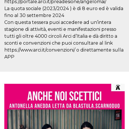
https://portale.arci.it/preadesione/angelomai/
browser
dell'uten
La quota sociale (2023/2024 ) è di 8 euro ed è valida
dell'iden
univoco, 
fino al 30 settembre 2024
per perso
la pubbli
Con questa tessera puoi accedere ad un’intera
gli utenti
stagione di attività, eventi e manifestazioni presso
xs
3 meses
Se usa p
Meta
tutti gli oltre 4000 circoli Arci d’Italia e dà diritto a
mantene
Platform Inc.
sesión
sconti e convenzioni che puoi consultare al link
.facebook.com
https://www.arci.it/convenzioni/ o direttamente sulla
__cf_bm
29 minutos
Esta cook
Cloudflare
58 segundos
utiliza p
Inc.
APP
distingui
.hubspot.com
humanos 
Esto es
benefici
el sitio 
el fin de 
informes
sobre el 
sitio web
_cfuvid
.hubspot.com
Sesión
Esta cook
utiliza c
de segui
de usuar
sesiones
optimizar
experienc
usuario