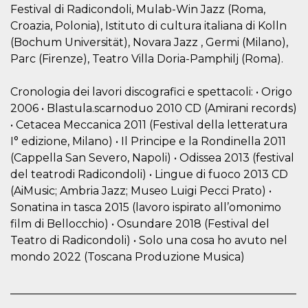
Festival di Radicondoli, Mulab-Win Jazz (Roma,
actividad
de sesió
Croazia, Polonia), Istituto di cultura italiana di Kolln
sospecho
especial
(Bochum Universität), Novara Jazz , Germi (Milano),
la detecc
bots que
Parc (Firenze), Teatro Villa Doria-Pamphilj (Roma).
acceder a
servicio
también 
Cronologia dei lavori discografici e spettacoli: • Origo
el perfil 
comport
2006 • Blastula.scarnoduo 2010 CD (Amirani records)
asociado
• Cetacea Meccanica 2011 (Festival della letteratura
cookie d
se elimin
I° edizione, Milano) • Il Principe e la Rondinella 2011
después 
días. Est
(Cappella San Severo, Napoli) • Odissea 2013 (festival
también 
través d
del teatrodi Radicondoli) • Lingue di fuoco 2013 CD
gusta y o
(AiMusic; Ambria Jazz; Museo Luigi Pecci Prato) •
botones 
etiqueta
Sonatina in tasca 2015 (lavoro ispirato all’omonimo
Faceboo
colocado
film di Bellocchio) • Osundare 2018 (Festival del
muchos s
Teatro di Radicondoli) • Solo una cosa ho avuto nel
web dife
mondo 2022 (Toscana Produzione Musica)
dpr
.facebook.com
1 semana
permette
controlla
funzione
su Faceb
____________________________________________________
pulsante
_______
piace”, r