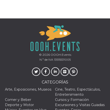
funzional
modifich
dell'inter
vengono
agli uten
nell'ambi
e
implemen
graduali,
garante
un'esper
coerente
determin
utente d
esperime
© 2026
OOOH.Events
N.º de IVA 13515531005
CATEGORÌAS
Arte, Exposiciones, Museos
Cine, Teatro, Espectáculos,
Entretenimiento
Comer y Beber
Cursos y Formación
Deporte y Motor
Excursiones y Visitas Guiadas