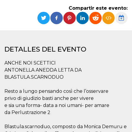
Cookies estrictamente necesarias
Compartir este evento:
Cookies de preferencias
Las cookies estrictamente necesarias permiten
la funcionalidad principal del sitio web, como
el inicio de sesión de usuario y la gestión de
cuentas. El sitio web no se puede utilizar
correctamente sin las cookies estrictamente
necesarias.
DETALLES DEL EVENTO
Proveedor /
Nombre
Vencimiento
Descripción
Dominio
ANCHE NOI SCETTICI
cf_clearance
1 año
Esta cookie es
Cloudflare,
ANTONELLA ANEDDA LETTA DA
utilizada por el
Inc.
servicio
.oooh.events
BLASTULA.SCARNODUO
CloudFlare para
identificar el
tráfico web de
confianza y
Resto a lungo pensando così che l’osservare
anular cualquier
privo di giudizio basti anche per vivere
restricción de
seguridad
e sia una forma- data a noi umani- per amare
basada en la
dirección IP del
da Perlustrazione 2
visitante. Es
esencial para
apoyar las
Blastula.scarnoduo, composto da Monica Demuru e
funciones de
seguridad de un