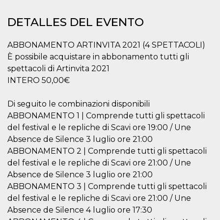
Cookies estrictamente necesarias
Cookies de preferencias
DETALLES DEL EVENTO
Las cookies estrictamente necesarias permiten
la funcionalidad principal del sitio web, como
ABBONAMENTO ARTINVITA 2021 (4 SPETTACOLI)
el inicio de sesión de usuario y la gestión de
È possibile acquistare in abbonamento tutti gli
cuentas. El sitio web no se puede utilizar
correctamente sin las cookies estrictamente
spettacoli di Artinvita 2021
necesarias.
INTERO 50,00€
Proveedor /
Nombre
Vencimiento
Descripción
Dominio
Di seguito le combinazioni disponibili
cf_clearance
1 año
Esta cookie es
Cloudflare,
ABBONAMENTO 1 | Comprende tutti gli spettacoli
utilizada por el
Inc.
servicio
.oooh.events
del festival e le repliche di Scavi ore 19:00 / Une
CloudFlare para
identificar el
Absence de Silence 3 luglio ore 21:00
tráfico web de
ABBONAMENTO 2 | Comprende tutti gli spettacoli
confianza y
anular cualquier
del festival e le repliche di Scavi ore 21:00 / Une
restricción de
seguridad
Absence de Silence 3 luglio ore 21:00
basada en la
dirección IP del
ABBONAMENTO 3 | Comprende tutti gli spettacoli
visitante. Es
del festival e le repliche di Scavi ore 21:00 / Une
esencial para
apoyar las
Absence de Silence 4 luglio ore 17:30
funciones de
seguridad de un