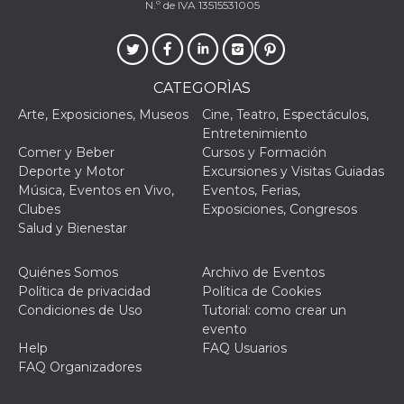
N.º de IVA 13515531005
le impos
della lin
permetto
condivide
pagina.
CATEGORÌAS
fr
3 meses
Contiene
Meta
combina
Platform Inc.
identific
Arte, Exposiciones, Museos
Cine, Teatro, Espectáculos,
.facebook.com
única de
Entretenimiento
navegado
utiliza p
Comer y Beber
Cursos y Formación
publicid
Deporte y Motor
Excursiones y Visitas Guiadas
dirigida.
Música, Eventos en Vivo,
Eventos, Ferias,
oo
5 años
Cookie d
Meta
Clubes
Exposiciones, Congresos
exclusió
Platform Inc.
Salud y Bienestar
anuncios
.facebook.com
sb
2 años
Identific
Meta
navegad
Platform Inc.
Quiénes Somos
Archivo de Eventos
Faceboo
.facebook.com
Política de privacidad
Política de Cookies
autentica
marketin
Condiciones de Uso
Tutorial: como crear un
cookies 
evento
función
específic
Help
FAQ Usuarios
Faceboo
FAQ Organizadores
usida
.facebook.com
Sesión
raccoglie
informaz