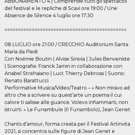
ABBONAMENTO 4 | Comprende tutti gli spettacoli
sitio web y
del festival e le repliche di Scavi ore 19:00 / Une
proporcionar
protección
Absence de Silence 4 luglio ore 17:30
contra visitantes
maliciosos.
=============================================
wordpress_test_cookie
Sesión
Se utiliza en
Automattic
sitios creados
Inc.
con Wordpress.
.oooh.events
Comprueba si el
08 LUGLIO ore 21:00 / CRECCHIO Auditorium Santa
navegador tiene
habilitadas las
Maria da Piedi
cookies
Con Noémie Boutin | Alvise Sinivia | Jules Benveniste
PHPSESSID
Sesión
Cookie
PHP.net
| Scenografie: Franck Jamin in collaborazione con
generada por
oooh.events
aplicaciones
Anabel Strehaiano | Luci: Thierry Debroas | Suono:
basadas en el
Renato Barattucci
lenguaje PHP.
Este es un
Performative Musica/Video/Teatro – « Non miravo ad
identificador de
propósito
altro che a scrivere su quest’arte un poema il cui
general que se
utiliza para
calore ti salisse alle guance. Volevo infiammarti, non
mantener las
istruirti. » Le Funambule (Il Funambolo), Jean Genet
variables de
sesión del
usuario.
Normalmente es
Chants d’amour, forma creata per il Festival Artinvita
un número
2021, si concentra sulle figure di Jean Genet e
generado al