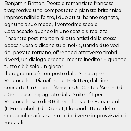
azar, la forma en
Benjamin Britten. Poeta e romanziere francese
que se usa
puede ser
trasgressivo uno, compositore e pianista britannico
específico del
sitio, pero un
imprescindibile l’altro, i due artisti hanno segnato,
buen ejemplo es
ognuno a suo modo, il ventesimo secolo.
mantener un
estado de inicio
Cosa accade quando in uno spazio si realizza
de sesión para
un usuario entre
l’incontro post-mortem di due artisti della stessa
páginas.
epoca? Cosa ci dicono su di noi? Quando due voci
m
1 año 1 mes
Esta cookie se
Stripe
del passato tornano, offrendoci attraverso timbri
utiliza
m.stripe.com
generalmente
diversi, un dialogo probabilmente inedito? E quando
para el
tutto ciò è solo un gioco?
rendimiento y la
optimización de
Il programma è composto dalla Sonata per
los servicios de
procesamiento
Violoncello e Pianoforte di B.Britten; dal cine-
de pagos,
facilitando el
concerto Un Chant d’Amour (Un Canto d’Amore) di
almacenamiento
J.Genet accompagnato dalla Suite n°1 per
de contenidos
en el navegador
Violoncello solo di B.Britten. Il testo Le Funambule
para hacer que
las páginas se
(Il Funambolo) di J.Genet, filo conduttore dello
carguen más
spettacolo, sarà sostenuto da diverse improvvisazioni
rápido.
musicali.
CookieScriptConsent
4 semanas 2
El servicio
CookieScript
días
Cookie-
oooh.events