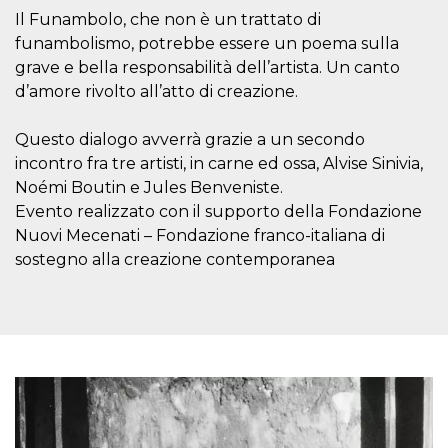
Script.com
utiliza esta
Il Funambolo, che non è un trattato di
cookie para
funambolismo, potrebbe essere un poema sulla
recordar las
preferencias de
grave e bella responsabilità dell’artista. Un canto
consentimiento
de cookies de
d’amore rivolto all’atto di creazione.
los visitantes. Es
necesario que el
banner de
Questo dialogo avverrà grazie a un secondo
cookies de
Cookie-
incontro fra tre artisti, in carne ed ossa, Alvise Sinivia,
Script.com
funcione
Noémi Boutin e Jules Benveniste.
correctamente.
Evento realizzato con il supporto della Fondazione
Declaración de almacenamiento
Nuovi Mecenati – Fondazione franco-italiana di
sostegno alla creazione contemporanea
Tipo de
Nombre
Descripción
almacenamiento
fbssls_314278995690155
Almacenamiento
de sesión
wpEmojiSettingsSupports
Almacenamiento
de sesión
cn_uc__
Almacenamiento
local