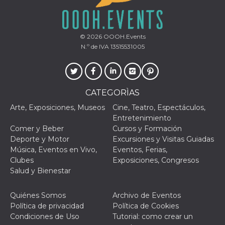
mantenie
coherenc
sesión y
proporc
servicios
© 2026
OOOH.Events
personal
N.º de IVA 13515531005
YSC
Sesión
YouTube
Google LLC
configura
.youtube.com
cookie p
rastrear l
de video
incrusta
CATEGORÌAS
VISITOR_INFO1_LIVE
5 meses 4
Youtube 
Google LLC
Arte, Exposiciones, Museos
Cine, Teatro, Espectáculos,
semanas
esta coo
.youtube.com
Entretenimiento
realizar 
seguimie
Comer y Beber
Cursos y Formación
las prefe
Deporte y Motor
Excursiones y Visitas Guiadas
del usua
los vide
Música, Eventos en Vivo,
Eventos, Ferias,
Youtube
Clubes
Exposiciones, Congresos
incrustad
sitios; t
Salud y Bienestar
puede de
si el visi
sitio web
Quiénes Somos
Archivo de Eventos
utilizand
versión 
Política de privacidad
Política de Cookies
antigua d
Condiciones de Uso
Tutorial: como crear un
interfaz 
Youtube.