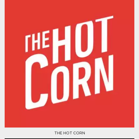
Script.com
utiliza esta
cookie para
recordar las
preferencias de
consentimiento
de cookies de
los visitantes. Es
necesario que el
banner de
cookies de
Cookie-
Script.com
funcione
correctamente.
Declaración de almacenamiento
Tipo de
Nombre
Descripción
almacenamiento
fbssls_314278995690155
Almacenamiento
de sesión
wpEmojiSettingsSupports
Almacenamiento
de sesión
cn_uc__
Almacenamiento
local
THE HOT CORN