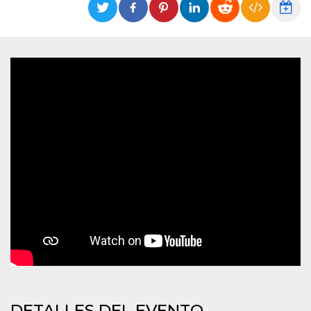
Cookies estrictamente necesarias
Cookies de preferencias
Las cookies estrictamente necesarias permiten
la funcionalidad principal del sitio web, como
el inicio de sesión de usuario y la gestión de
cuentas. El sitio web no se puede utilizar
correctamente sin las cookies estrictamente
necesarias.
Proveedor /
Nombre
Vencimiento
Descripción
Dominio
cf_clearance
1 año
Esta cookie es
Cloudflare,
utilizada por el
Inc.
servicio
.oooh.events
CloudFlare para
identificar el
tráfico web de
confianza y
anular cualquier
restricción de
seguridad
basada en la
dirección IP del
visitante. Es
esencial para
apoyar las
funciones de
DETALLES DEL EVENTO
seguridad de un