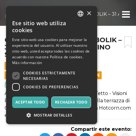
×
CINEMA SUL TETTO – DIABOLIK – 31 AGOST
Ese sitio web utiliza
ITALIAN
cookies
ENGLISH
CINEMA SUL TETTO – DIABOLIK –
Este sitio web usa cookies para mejorar la
experiencia del usuario. Al utilizar nuestro
31 AGOSTO ORE 21 – CASILINO
SPANISH
sitio web, usted acepta todas las cookies de
SKY PARK
acuerdo con nuestra Política de cookies.
Más información
31 AGOSTO 2022 - 21:15
COOKIES ESTRICTAMENTE
LAS VENTAS EN LÍNEA TERMINARON
NECESARIAS
Cine y Medios
COOKIES DE PREFERENCIAS
All'interno della rassegna Cinema sul Tetto - Visioni
Periferiche, nella splendida cornice della terrazza di
ACEPTAR TODO
RECHAZAR TODO
Casilino Sky Park in collaborazione con Hotcorn.com
e filmsociety.it
MOSTRAR DETALLES
Compartir este evento: