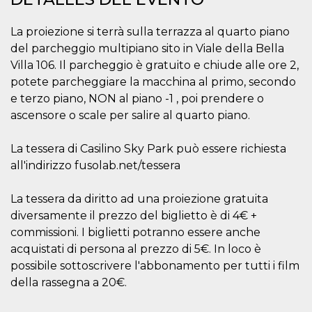
sitio web y
proporcionar
protección
La proiezione si terrà sulla terrazza al quarto piano
contra visitantes
del parcheggio multipiano sito in Viale della Bella
maliciosos.
Villa 106. Il parcheggio è gratuito e chiude alle ore 2,
wordpress_test_cookie
Sesión
Se utiliza en
Automattic
sitios creados
Inc.
potete parcheggiare la macchina al primo, secondo
con Wordpress.
.oooh.events
e terzo piano, NON al piano -1 , poi prendere o
Comprueba si el
navegador tiene
ascensore o scale per salire al quarto piano.
habilitadas las
cookies
PHPSESSID
Sesión
Cookie
La tessera di Casilino Sky Park può essere richiesta
PHP.net
generada por
oooh.events
all'indirizzo fusolab.net/tessera
aplicaciones
basadas en el
lenguaje PHP.
Este es un
La tessera da diritto ad una proiezione gratuita
identificador de
diversamente il prezzo del biglietto è di 4€ +
propósito
general que se
commissioni. I biglietti potranno essere anche
utiliza para
mantener las
acquistati di persona al prezzo di 5€. In loco è
variables de
sesión del
possibile sottoscrivere l'abbonamento per tutti i film
usuario.
della rassegna a 20€.
Normalmente es
un número
generado al