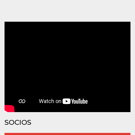
azar, la forma en
que se usa
puede ser
específico del
sitio, pero un
buen ejemplo es
mantener un
estado de inicio
de sesión para
un usuario entre
páginas.
m
1 año 1 mes
Esta cookie se
Stripe
utiliza
m.stripe.com
generalmente
para el
rendimiento y la
optimización de
los servicios de
procesamiento
de pagos,
facilitando el
almacenamiento
de contenidos
en el navegador
para hacer que
las páginas se
carguen más
rápido.
SOCIOS
CookieScriptConsent
4 semanas 2
El servicio
CookieScript
días
Cookie-
oooh.events