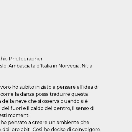
cchio Photographer
lo, Ambasciata d’Italia in Norvegia, Nitja
o ho subito iniziato a pensare all'idea di
 a come la danza possa tradurre questa
 della neve che si osserva quando si è
del fuori e il caldo del dentro, il senso di
esti momenti.
ri, ho pensato a creare un ambiente che
 dai loro abiti. Così ho deciso di coinvolgere