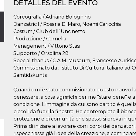
DETALLES DEL EVENTO
Coreografia / Adriano Bolognino
DanzatriciI / Rosaria Di Maro, Noemi Caricchia
Costumi/ Club dell’ Uncinetto
Produzione / Cornelia
Management / Vittorio Stasi
Supporto / Orsolina 28
Special thanks / C.A.M. Museum, Francesco Aurisi
Commissionato da : Istituto Di Cultura Italiano ad Os
Samtidskunts
Quando mi è stato commissionato questo nuovo lavor
benessere, a cosa significhi per me "stare bene" e
condizione. L'immagine da cui sono partito è quella
piccoli da fuori la finestra. Ho contemplato il bianco 
protezione e di comunità che spesso si prova in qu
Prima di iniziare a lavorare con i corpi dei danzato
rispecchiasse già l'idea della creazione, a cominciare