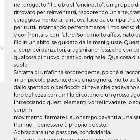
nel progetto “Il club dell’uncinetto”, un gruppo d
ritrovato per reinventarsi, riscoprendo un’arte, t
coraggiosamente una nuova luce da cui ripartire 
per tutti. Incarnando perfettamente il mio senso di 
e confrontarsi con l’altro. Sono molto affascinato d
filo in un abito, se guidato dalle mani giuste. Ques
la
ai corpi dei danzatori, artigiani anch’essi, che con
qualcosa di nuovo, creativo, originale. Qualcosa di
suolo.
Si tratta di un'afinità sorprendente, poiché si racc
in un piccolo paesino, dove una signora, molto abile 
dallo spettacolo dei fiocchi di neve che cadevano s
loro bellezza con un filo di cotone e un grosso ago
Intrecciando questi elementi, vorrei invadere lo s
corpi in
movimento, fermare il suo tempo davanti a una s
Per me il benessere è proprio questo.
Abbracciare una passione, condividerla.
Ricucire un rapporto con una persona amata.