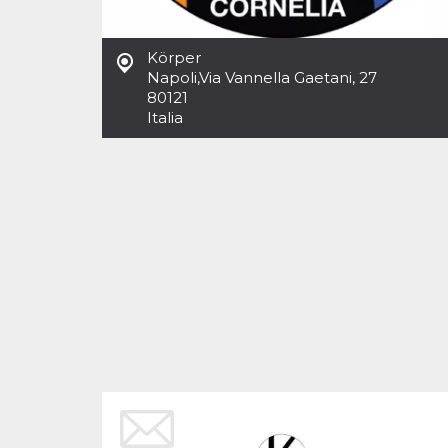
Cookies estrictamente necesarias
Cookies de preferencias
Körper
Las cookies estrictamente necesarias permiten
Napoli
,
Via Vannella Gaetani, 27
la funcionalidad principal del sitio web, como
80121
el inicio de sesión de usuario y la gestión de
cuentas. El sitio web no se puede utilizar
Italia
correctamente sin las cookies estrictamente
necesarias.
Proveedor /
Nombre
Vencimiento
Descripción
Dominio
cf_clearance
1 año
Esta cookie es
Cloudflare,
utilizada por el
Inc.
servicio
.oooh.events
CloudFlare para
identificar el
tráfico web de
confianza y
anular cualquier
restricción de
seguridad
basada en la
dirección IP del
visitante. Es
esencial para
apoyar las
funciones de
seguridad de un