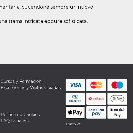
alimentarla, cucendone sempre un nuovo
a trama intricata eppure sofisticata,
Cursos y Formación
Excursiones y Visitas Guiadas
Política de Cookies
FAQ Usuarios
Trustpilot