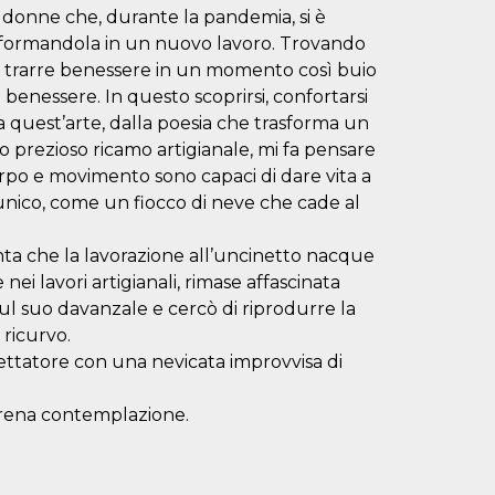
i donne che, durante la pandemia, si è
rasformandola in un nuovo lavoro. Trovando
e trarre benessere in un momento così buio
benessere. In questo scoprirsi, confortarsi
a quest’arte, dalla poesia che trasforma un
to prezioso ricamo artigianale, mi fa pensare
 corpo e movimento sono capaci di dare vita a
 unico, come un fiocco di neve che cade al
onta che la lavorazione all’uncinetto nacque
nei lavori artigianali, rimase affascinata
ul suo davanzale e cercò di riprodurre la
 ricurvo.
pettatore con una nevicata improvvisa di
erena contemplazione.