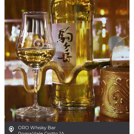
Script.com
utiliza esta
cookie para
recordar las
preferencias de
consentimiento
de cookies de
los visitantes. Es
necesario que el
banner de
cookies de
Cookie-
Script.com
funcione
correctamente.
Declaración de almacenamiento
Tipo de
Nombre
Descripción
almacenamiento
fbssls_314278995690155
Almacenamiento
de sesión
wpEmojiSettingsSupports
Almacenamiento
de sesión
cn_uc__
Almacenamiento
local
ORO Whisky Bar
Roma
,
Viale Giotto 1A