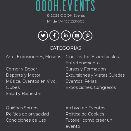
le impos
della lin
permetto
© 2026
OOOH.Events
condivide
pagina.
N.º de IVA 13515531005
fr
3 meses
Contiene
Meta
combina
Platform Inc.
identific
.facebook.com
única de
navegado
CATEGORÌAS
utiliza p
publicid
Arte, Exposiciones, Museos
Cine, Teatro, Espectáculos,
dirigida.
Entretenimiento
oo
5 años
Cookie d
Meta
Comer y Beber
Cursos y Formación
exclusió
Platform Inc.
anuncios
.facebook.com
Deporte y Motor
Excursiones y Visitas Guiadas
Música, Eventos en Vivo,
Eventos, Ferias,
sb
2 años
Identific
Meta
navegad
Clubes
Exposiciones, Congresos
Platform Inc.
Faceboo
.facebook.com
Salud y Bienestar
autentica
marketin
cookies 
función
Quiénes Somos
Archivo de Eventos
específic
Política de privacidad
Política de Cookies
Faceboo
Condiciones de Uso
Tutorial: como crear un
usida
.facebook.com
Sesión
raccoglie
evento
informaz