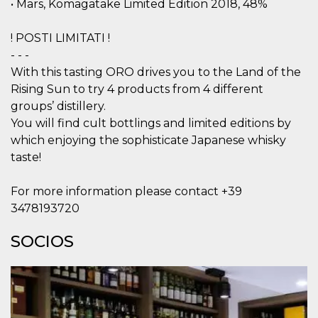
• Mars, Komagatake Limited Edition 2018, 48%
sitio web y
proporcionar
protección
! POSTI LIMITATI !
contra visitantes
maliciosos.
- - -
wordpress_test_cookie
Sesión
Se utiliza en
Automattic
With this tasting ORO drives you to the Land of the
sitios creados
Inc.
Rising Sun to try 4 products from 4 different
con Wordpress.
.oooh.events
Comprueba si el
groups’ distillery.
navegador tiene
habilitadas las
You will find cult bottlings and limited editions by
cookies
which enjoying the sophisticate Japanese whisky
PHPSESSID
Sesión
Cookie
PHP.net
taste!
generada por
oooh.events
aplicaciones
basadas en el
lenguaje PHP.
For more information please contact +39
Este es un
3478193720
identificador de
propósito
general que se
SOCIOS
utiliza para
mantener las
variables de
sesión del
usuario.
Normalmente es
un número
generado al