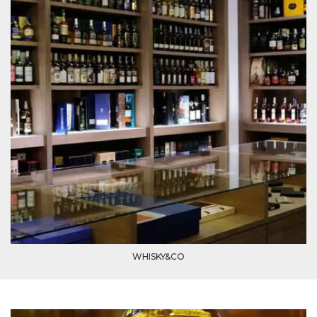
azar, la forma en
que se usa
puede ser
específico del
sitio, pero un
buen ejemplo es
mantener un
estado de inicio
de sesión para
un usuario entre
páginas.
m
1 año 1 mes
Esta cookie se
Stripe
utiliza
m.stripe.com
generalmente
para el
rendimiento y la
optimización de
los servicios de
procesamiento
de pagos,
facilitando el
almacenamiento
de contenidos
en el navegador
para hacer que
WHISKY&CO
las páginas se
carguen más
rápido.
CookieScriptConsent
4 semanas 2
El servicio
CookieScript
días
Cookie-
oooh.events