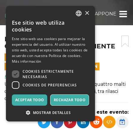
×
DEGUSTAZIONE WHISKY GIAPPONESI | L’
Ese sitio web utiliza
ITALIAN
cookies
ENGLISH
DEGUSTAZIONE WHISKY
Este sitio web usa cookies para mejorar la
experiencia del usuario. Al utilizar nuestro
GIAPPONESI | L’ORO D’ORIENTE
SPANISH
sitio web, usted acepta todas las cookies de
acuerdo con nuestra Política de cookies.
14 NOVIEMBRE 2020 - 16:30
Más información
LAS VENTAS EN LÍNEA TERMINARON
COOKIES ESTRICTAMENTE
Comida y Bebidas
NECESARIAS
Un sabato pomeriggio per degustare quattro malti
COOKIES DE PREFERENCIAS
di quattro diverse distillerie giapponesi, tra rilasci
cult e nuovi imbottigliamenti limitati.
ACEPTAR TODO
RECHAZAR TODO
Compartir este evento:
MOSTRAR DETALLES