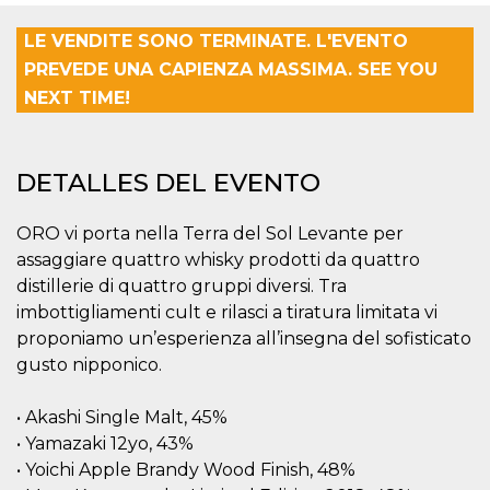
Cookies estrictamente necesarias
Cookies de preferencias
LE VENDITE SONO TERMINATE. L'EVENTO
PREVEDE UNA CAPIENZA MASSIMA. SEE YOU
Las cookies estrictamente necesarias permiten
la funcionalidad principal del sitio web, como
NEXT TIME!
el inicio de sesión de usuario y la gestión de
cuentas. El sitio web no se puede utilizar
correctamente sin las cookies estrictamente
necesarias.
DETALLES DEL EVENTO
Proveedor /
Nombre
Vencimiento
Descripción
Dominio
ORO vi porta nella Terra del Sol Levante per
cf_clearance
1 año
Esta cookie es
Cloudflare,
assaggiare quattro whisky prodotti da quattro
utilizada por el
Inc.
servicio
.oooh.events
distillerie di quattro gruppi diversi. Tra
CloudFlare para
identificar el
imbottigliamenti cult e rilasci a tiratura limitata vi
tráfico web de
confianza y
proponiamo un’esperienza all’insegna del sofisticato
anular cualquier
gusto nipponico.
restricción de
seguridad
basada en la
dirección IP del
• Akashi Single Malt, 45%
visitante. Es
• Yamazaki 12yo, 43%
esencial para
apoyar las
• Yoichi Apple Brandy Wood Finish, 48%
funciones de
seguridad de un