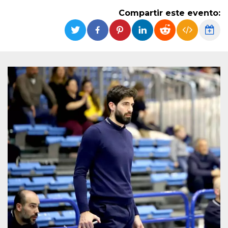
Cookies estrictamente necesarias
Compartir este evento:
Cookies de preferencias
Las cookies estrictamente necesarias permiten
la funcionalidad principal del sitio web, como
el inicio de sesión de usuario y la gestión de
cuentas. El sitio web no se puede utilizar
correctamente sin las cookies estrictamente
necesarias.
Proveedor /
Nombre
Vencimiento
Descripción
Dominio
cf_clearance
1 año
Esta cookie es
Cloudflare,
utilizada por el
Inc.
servicio
.oooh.events
CloudFlare para
identificar el
tráfico web de
confianza y
anular cualquier
restricción de
seguridad
basada en la
dirección IP del
visitante. Es
esencial para
apoyar las
funciones de
seguridad de un