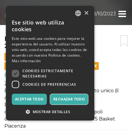
×
DESIO BASKET CITY 2023 28/10/2023
Ese sitio web utiliza
ITALIAN
cookies
ENGLISH
DESIO BASKET CITY 2023
Este sitio web usa cookies para mejorar la
experiencia del usuario. Al utilizar nuestro
28/10/2023
SPANISH
sitio web, usted acepta todas las cookies de
acuerdo con nuestra Política de cookies.
28 OCTUBRE 2023 - 16:00
Más información
LAS VENTAS EN LÍNEA TERMINARON
COOKIES ESTRICTAMENTE
Deporte y Motores
NECESARIAS
28/10/2023 al PalaBancoDesio
COOKIES DE PREFERENCIAS
Evento composto da 2 partite a biglietto unico (il
costo resta invariato per 1 o 2 partite).
ACEPTAR TODO
RECHAZAR TODO
Prima partita:
ore 17:00 Foxes Giussano VS Scotti Empoli
MOSTRAR DETALLES
ore 21:00 Pallacanestro Aurora Desio VS Basket
Piacenza