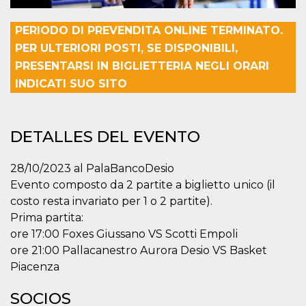
sitio web y
proporcionar
protección
PERIODO DI PREVENDITA ONLINE TERMINATO.
contra visitantes
maliciosos.
PER ULTERIORI POSTI, SE DISPONIBILI,
PRESENTARSI IN BIGLIETTERIA NEGLI ORARI
wordpress_test_cookie
Sesión
Se utiliza en
Automattic
sitios creados
Inc.
INDICATI SUO SITO
con Wordpress.
.oooh.events
Comprueba si el
navegador tiene
habilitadas las
cookies
DETALLES DEL EVENTO
PHPSESSID
Sesión
Cookie
PHP.net
generada por
oooh.events
aplicaciones
28/10/2023 al PalaBancoDesio
basadas en el
lenguaje PHP.
Evento composto da 2 partite a biglietto unico (il
Este es un
costo resta invariato per 1 o 2 partite).
identificador de
propósito
Prima partita:
general que se
utiliza para
ore 17:00 Foxes Giussano VS Scotti Empoli
mantener las
variables de
ore 21:00 Pallacanestro Aurora Desio VS Basket
sesión del
Piacenza
usuario.
Normalmente es
un número
SOCIOS
generado al