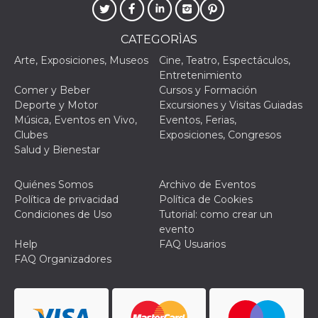
browser
dell'uten
dell'iden
univoco, 
CATEGORÌAS
per perso
la pubbli
Arte, Exposiciones, Museos
Cine, Teatro, Espectáculos,
gli utenti
Entretenimiento
xs
3 meses
Se usa p
Meta
Comer y Beber
Cursos y Formación
mantene
Platform Inc.
sesión
Deporte y Motor
Excursiones y Visitas Guiadas
.facebook.com
Música, Eventos en Vivo,
Eventos, Ferias,
__cf_bm
29 minutos
Esta cook
Cloudflare
Clubes
Exposiciones, Congresos
58 segundos
utiliza p
Inc.
distingui
.hubspot.com
Salud y Bienestar
humanos 
Esto es
benefici
Quiénes Somos
Archivo de Eventos
el sitio 
el fin de 
Política de privacidad
Política de Cookies
informes
Condiciones de Uso
Tutorial: como crear un
sobre el 
sitio web
evento
Help
FAQ Usuarios
_cfuvid
.hubspot.com
Sesión
Esta cook
utiliza c
FAQ Organizadores
de segui
de usuar
sesiones
optimizar
experienc
usuario