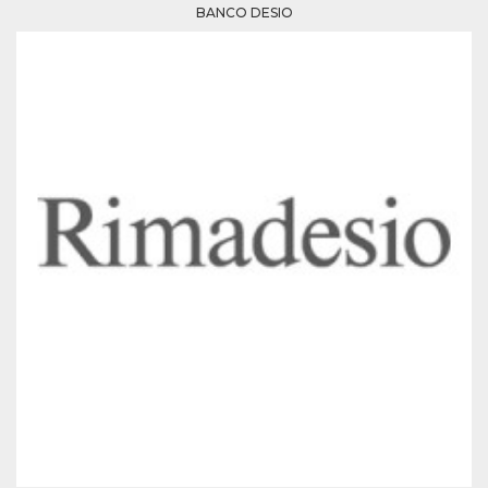
Script.com
BANCO DESIO
utiliza esta
cookie para
recordar las
preferencias de
consentimiento
de cookies de
los visitantes. Es
necesario que el
banner de
cookies de
Cookie-
Script.com
funcione
correctamente.
Declaración de almacenamiento
Tipo de
Nombre
Descripción
almacenamiento
fbssls_314278995690155
Almacenamiento
de sesión
wpEmojiSettingsSupports
Almacenamiento
de sesión
cn_uc__
Almacenamiento
local