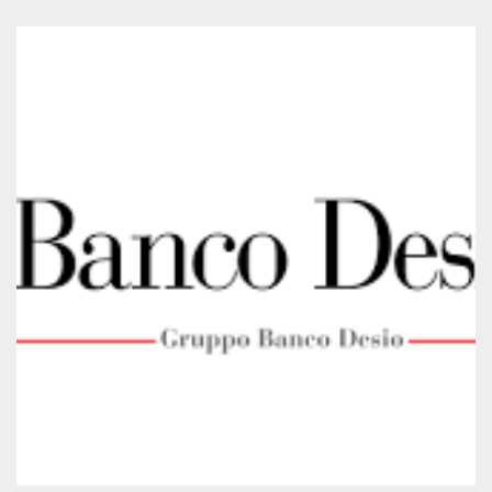
azar, la forma en
que se usa
puede ser
específico del
sitio, pero un
buen ejemplo es
mantener un
estado de inicio
de sesión para
un usuario entre
páginas.
m
1 año 1 mes
Esta cookie se
Stripe
utiliza
m.stripe.com
generalmente
para el
rendimiento y la
optimización de
los servicios de
procesamiento
de pagos,
facilitando el
almacenamiento
de contenidos
en el navegador
para hacer que
las páginas se
carguen más
rápido.
CookieScriptConsent
4 semanas 2
El servicio
CookieScript
días
Cookie-
oooh.events