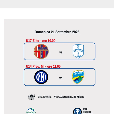
sitio web y
proporcionar
protección
contra visitantes
maliciosos.
wordpress_test_cookie
Sesión
Se utiliza en
Automattic
sitios creados
Inc.
con Wordpress.
.oooh.events
Comprueba si el
navegador tiene
habilitadas las
cookies
PHPSESSID
Sesión
Cookie
PHP.net
generada por
oooh.events
aplicaciones
basadas en el
lenguaje PHP.
Este es un
identificador de
propósito
general que se
utiliza para
mantener las
variables de
sesión del
usuario.
Normalmente es
un número
generado al