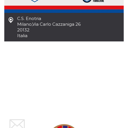
azar, la forma en
que se usa
puede ser
específico del
sitio, pero un
C.S. Enotria
buen ejemplo es
Milano
,
Via Carlo Cazzaniga 26
mantener un
estado de inicio
20132
de sesión para
Italia
un usuario entre
páginas.
m
1 año 1 mes
Esta cookie se
Stripe
utiliza
m.stripe.com
generalmente
para el
rendimiento y la
optimización de
los servicios de
procesamiento
de pagos,
facilitando el
almacenamiento
de contenidos
en el navegador
para hacer que
las páginas se
carguen más
rápido.
CookieScriptConsent
4 semanas 2
El servicio
CookieScript
días
Cookie-
oooh.events