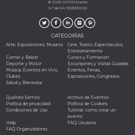
© 2026
OOOH.Events
N.º de IVA 13515531005
CATEGORÌAS
Proveedor /
Nombre
Vencimiento
Descripc
Dominio
Arte, Exposiciones, Museos
Cine, Teatro, Espectáculos,
c_user
4 semanas 2
Cookie de
Meta
Entretenimiento
días
de sesió
Platform Inc.
Comer y Beber
Cursos y Formación
usuario.
.facebook.com
ser de se
Deporte y Motor
Excursiones y Visitas Guiadas
permane
Música, Eventos en Vivo,
Eventos, Ferias,
durante 
Clubes
Exposiciones, Congresos
datr
2 años
Esta coo
Meta
Salud y Bienestar
identifica
Platform Inc.
navegado
.facebook.com
conecta 
Facebook
Quiénes Somos
Archivo de Eventos
directam
Política de privacidad
Política de Cookies
vinculad
usuario 
Condiciones de Uso
Tutorial: como crear un
Faceboo
evento
individua
Facebook
Help
FAQ Usuarios
que se ut
FAQ Organizadores
ayudar c
seguridad