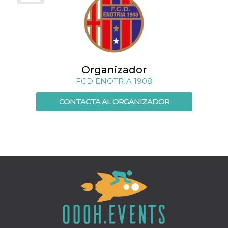
Script.com
utiliza esta
cookie para
recordar las
preferencias de
consentimiento
de cookies de
los visitantes. Es
necesario que el
banner de
Organizador
cookies de
Cookie-
FCD ENOTRIA 1908
Script.com
funcione
CONTACTA AL ORGANIZADOR
correctamente.
Declaración de almacenamiento
Tipo de
Nombre
Descripción
almacenamiento
fbssls_314278995690155
Almacenamiento
de sesión
wpEmojiSettingsSupports
Almacenamiento
de sesión
cn_uc__
Almacenamiento
local