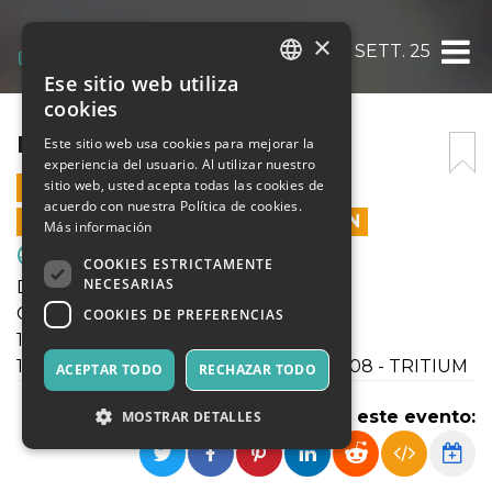
×
DOM 21 SETT. 25
Ese sitio web utiliza
ITALIAN
cookies
ENGLISH
DOM 21 SETT. 25
Este sitio web usa cookies para mejorar la
experiencia del usuario. Al utilizar nuestro
SPANISH
sitio web, usted acepta todas las cookies de
21 SEPTIEMBRE 2025 - 10:00
acuerdo con nuestra Política de cookies.
LAS VENTAS EN LÍNEA TERMINARON
Más información
Deporte y Motores
COOKIES ESTRICTAMENTE
NECESARIAS
Domenica 21 Sett 2025
Campionati SGS Lombardia
COOKIES DE PREFERENCIAS
11:00 U14Prov.Mi INTER - MACALLESI
10:00 Reg.li Elite Under17 ENOTRIA 1908 - TRITIUM
ACEPTAR TODO
RECHAZAR TODO
Compartir este evento:
MOSTRAR DETALLES