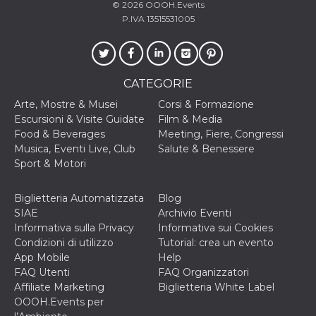
© 2026
OOOH.Events
o persistent
30 giorni
P.IVA 13515531005
datr
2 anni
Questo coo
Meta
identifica il
Platform Inc.
browser che
.facebook.com
connette a
Facebook. 
CATEGORIE
direttament
legato alla 
Arte, Mostre & Musei
Corsi & Formazione
Facebook
dell'utente.
Escursioni & Visite Guidate
Film & Media
Facebook s
Food & Beverages
Meeting, Fiere, Congressi
che viene
utilizzato p
Musica, Eventi Live, Club
Salute & Benessere
aiutare con 
Sport & Motori
sicurezza e a
di accesso
sospette, in
particolare p
Biglietteria Automatizzata
Blog
rilevamento
SIAE
Archivio Eventi
bot che ten
di accedere 
Informativa sulla Privacy
Informativa sui Cookies
servizio. F
Condizioni di utilizzo
Tutorial: crea un evento
afferma anc
il profilo
App Mobile
Help
comportame
FAQ Utenti
FAQ Organizzatori
associato a
ciascun coo
Affiliate Marketing
Biglietteria White Label
datr viene
OOOH.Events per
eliminato d
giorni. Que