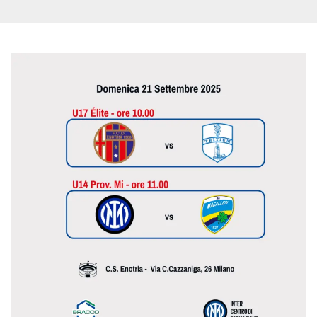
.oooh.events
browser accetti i
cookie.
PHPSESSID
Sessione
Cookie
PHP.net
generato da
oooh.events
applicazioni
basate sul
linguaggio PHP.
Si tratta di un
identificatore
generico
utilizzato per
mantenere le
variabili di
sessione utente.
Normalmente è
un numero
generato in
modo casuale, il
modo in cui
viene utilizzato
può essere
specifico per il
sito, ma un
buon esempio è
mantenere uno
stato di accesso
per un utente
tra le pagine.
m
1 anno 1
Questo cookie
Stripe