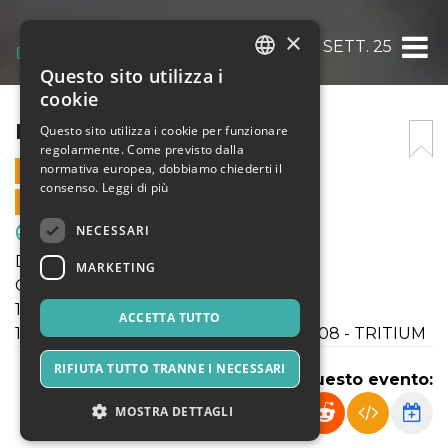
×
DOM 21 SETT. 25
Questo sito utilizza i
ITALIAN
cookie
ENGLISH
DOM 21 SETT. 25
Questo sito utilizza i cookie per funzionare
regolarmente. Come previsto dalla
SPANISH
normativa europea, dobbiamo chiederti il
21 SETTEMBRE 2025 - 10:00
consenso.
Leggi di più
VENDITE ONLINE TERMINATE
NECESSARI
Sport & Motori
Domenica 21 Sett 2025
MARKETING
Campionati SGS Lombardia
11:00 U14Prov.Mi INTER - MACALLESI
ACCETTA TUTTO
10:00 Reg.li Elite Under17 ENOTRIA 1908 - TRITIUM
RIFIUTA TUTTO TRANNE I NECESSARI
Condividi questo evento:
MOSTRA DETTAGLI