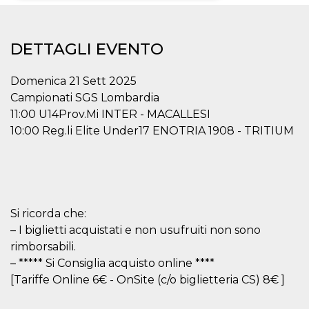
Necessari
Marketing
DETTAGLI EVENTO
I cookie strettamente necessari o tecnici sono
indispensabili al funzionamento del sito. I
servizi qui presenti non potranno funzionare
Domenica 21 Sett 2025
senza.
Campionati SGS Lombardia
Provider /
Nome
Scadenza
Descrizione
11:00 U14Prov.Mi INTER - MACALLESI
Dominio
10:00 Reg.li Elite Under17 ENOTRIA 1908 - TRITIUM
cf_clearance
1 anno
Clearance
Cloudflare,
Cookie from
Inc.
CloudFlare
.oooh.events
stores the proof
of challenge
passed. It is
used to no
longer issue a
captcha or
Si ricorda che:
jschallenge
– I biglietti acquistati e non usufruiti non sono
challenge if
present. It is
rimborsabili.
required to
reach origin
– ***** Si Consiglia acquisto online ****
server.
[Tariffe Online 6€ - OnSite (c/o biglietteria CS) 8€ ]
wordpress_test_cookie
Sessione
Cookie di
Automattic
Wordpress,
Inc.
verifica che il