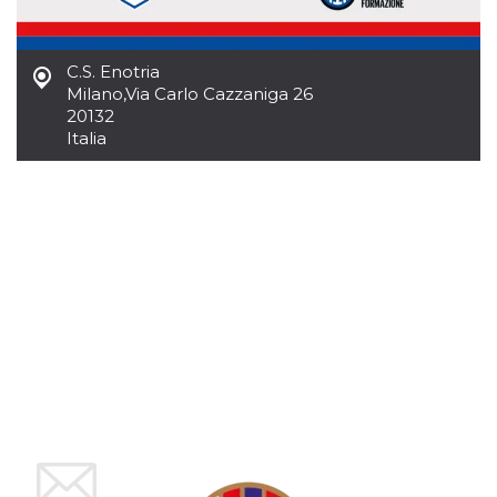
mese
viene
m.stripe.com
generalmente
utilizzato per le
prestazioni e
l'ottimizzazione
C.S. Enotria
dei servizi di
Milano
,
Via Carlo Cazzaniga 26
elaborazione
dei pagamenti,
20132
facilitando la
Italia
memorizzazione
dei contenuti
sul browser per
rendere le
pagine più
veloci.
CookieScriptConsent
4
Questo cookie
CookieScript
settimane
viene utilizzato
oooh.events
2 giorni
dal servizio
Cookie-
Script.com per
ricordare le
preferenze di
consenso sui
cookie dei
visitatori. È
necessario che il
banner dei
cookie di
Cookie-
Script.com
funzioni