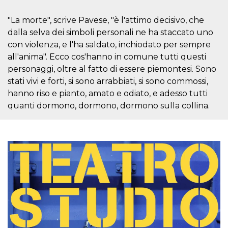
azar, la forma en
que se usa
puede ser
"La morte", scrive Pavese, "è l'attimo decisivo, che
específico del
sitio, pero un
dalla selva dei simboli personali ne ha staccato uno
buen ejemplo es
mantener un
con violenza, e l'ha saldato, inchiodato per sempre
estado de inicio
all'anima". Ecco cos'hanno in comune tutti questi
de sesión para
un usuario entre
personaggi, oltre al fatto di essere piemontesi. Sono
páginas.
stati vivi e forti, si sono arrabbiati, si sono commossi,
m
1 año 1 mes
Esta cookie se
Stripe
hanno riso e pianto, amato e odiato, e adesso tutti
utiliza
m.stripe.com
generalmente
quanti dormono, dormono, dormono sulla collina.
para el
rendimiento y la
optimización de
los servicios de
procesamiento
de pagos,
facilitando el
almacenamiento
de contenidos
en el navegador
para hacer que
las páginas se
carguen más
rápido.
CookieScriptConsent
4 semanas 2
El servicio
CookieScript
días
Cookie-
oooh.events