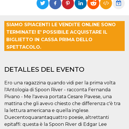
Cookies estrictamente necesarias
Cookies de preferencias
Las cookies estrictamente necesarias permiten
SIAMO SPIACENTI LE VENDITE ONLINE SONO
la funcionalidad principal del sitio web, como
el inicio de sesión de usuario y la gestión de
TERMINATE! E' POSSIBILE ACQUISTARE IL
cuentas. El sitio web no se puede utilizar
correctamente sin las cookies estrictamente
BIGLIETTO IN CASSA PRIMA DELLO
necesarias.
SPETTACOLO.
Proveedor /
Nombre
Vencimiento
Descripción
Dominio
cf_clearance
1 año
Esta cookie es
Cloudflare,
DETALLES DEL EVENTO
utilizada por el
Inc.
servicio
.oooh.events
CloudFlare para
identificar el
Ero una ragazzina quando vidi per la prima volta
tráfico web de
confianza y
l'Antologia di Spoon River - racconta Fernanda
anular cualquier
Pivano - Me l'aveva portata Cesare Pavese, una
restricción de
seguridad
mattina che gli avevo chiesto che differenza c'è tra
basada en la
dirección IP del
la lettura americana e quella inglese.
visitante. Es
esencial para
Duecentoquarantaquattro poesie, altrettanti
apoyar las
epitaffi: questa è la Spoon River di Edgar Lee
funciones de
seguridad de un