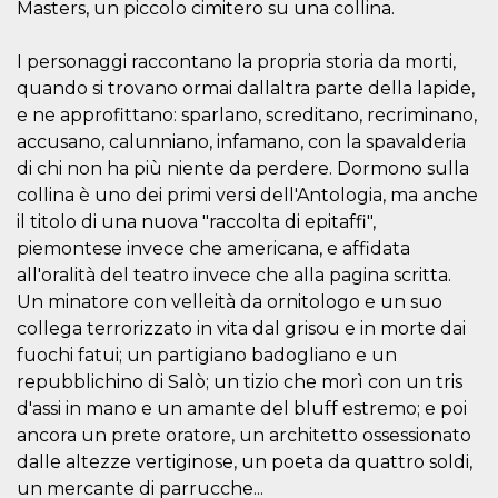
Masters, un piccolo cimitero su una collina.
sitio web y
proporcionar
protección
I personaggi raccontano la propria storia da morti,
contra visitantes
maliciosos.
quando si trovano ormai dallaltra parte della lapide,
wordpress_test_cookie
Sesión
Se utiliza en
Automattic
e ne approfittano: sparlano, screditano, recriminano,
sitios creados
Inc.
accusano, calunniano, infamano, con la spavalderia
con Wordpress.
.oooh.events
Comprueba si el
di chi non ha più niente da perdere. Dormono sulla
navegador tiene
habilitadas las
collina è uno dei primi versi dell'Antologia, ma anche
cookies
il titolo di una nuova "raccolta di epitaffi",
PHPSESSID
Sesión
Cookie
PHP.net
piemontese invece che americana, e affidata
generada por
oooh.events
aplicaciones
all'oralità del teatro invece che alla pagina scritta.
basadas en el
lenguaje PHP.
Un minatore con velleità da ornitologo e un suo
Este es un
collega terrorizzato in vita dal grisou e in morte dai
identificador de
propósito
fuochi fatui; un partigiano badogliano e un
general que se
utiliza para
repubblichino di Salò; un tizio che morì con un tris
mantener las
variables de
d'assi in mano e un amante del bluff estremo; e poi
sesión del
ancora un prete oratore, un architetto ossessionato
usuario.
Normalmente es
dalle altezze vertiginose, un poeta da quattro soldi,
un número
generado al
un mercante di parrucche...