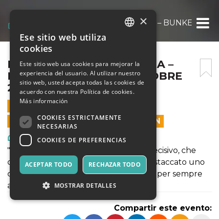
×
DORMONO SULLA COLLINA – BUNKER ANN0
Ese sitio web utiliza
ITALIAN
cookies
ENGLISH
DORMONO SULLA COLLINA –
Este sitio web usa cookies para mejorar la
experiencia del usuario. Al utilizar nuestro
BUNKER ANN04 – 17 OTTOBRE
SPANISH
sitio web, usted acepta todas las cookies de
2024
acuerdo con nuestra Política de cookies.
Más información
17 OCTUBRE 2024 - 21:00
COOKIES ESTRICTAMENTE
LAS VENTAS EN LÍNEA TERMINARON
NECESARIAS
Arte, Exposiciones, Museos
COOKIES DE PREFERENCIAS
"La morte", scrive Pavese, "è l'attimo decisivo, che
dalla selva dei simboli personali ne ha staccato uno
ACEPTAR TODO
RECHAZAR TODO
con violenza, e l'ha saldato, inchiodato per sempre
all'anima"
MOSTRAR DETALLES
Compartir este evento: