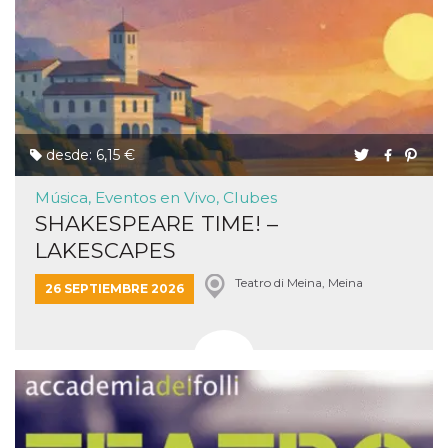
funzional
modifich
dell'inter
vengono
agli uten
nell'ambi
e
implemen
graduali,
garante
un'esper
desde: 6,15 €
coerente
determin
utente d
Música, Eventos en Vivo, Clubes
esperime
SHAKESPEARE TIME! –
LAKESCAPES
Teatro di Meina, Meina
26 SEPTIEMBRE 2026