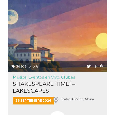
browser
dell'uten
dell'iden
univoco, 
per perso
la pubbli
gli utenti
xs
3 meses
Se usa p
Meta
mantene
Platform Inc.
sesión
.facebook.com
__cf_bm
29 minutos
Esta cook
Cloudflare
58 segundos
utiliza p
Inc.
distingui
.hubspot.com
humanos 
Esto es
benefici
desde: 6,15 €
el sitio 
el fin de 
informes
Música, Eventos en Vivo, Clubes
sobre el 
sitio web
SHAKESPEARE TIME! –
_cfuvid
.hubspot.com
Sesión
Esta cook
LAKESCAPES
utiliza c
de segui
Teatro di Meina, Meina
de usuar
26 SEPTIEMBRE 2026
sesiones
optimizar
experienc
usuario