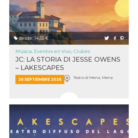
le impos
della lin
permetto
condivide
pagina.
fr
3 meses
Contiene
Meta
combina
Platform Inc.
desde: 14,55 €
identific
.facebook.com
única de
navegado
Música, Eventos en Vivo, Clubes
utiliza p
publicid
JC: LA STORIA DI JESSE OWENS
dirigida.
– LAKESCAPES
oo
5 años
Cookie d
Meta
exclusió
Platform Inc.
Teatro di Meina, Meina
anuncios
.facebook.com
26 SEPTIEMBRE 2026
sb
2 años
Identific
Meta
navegad
Platform Inc.
Faceboo
.facebook.com
autentica
marketin
cookies 
función
específic
Faceboo
usida
.facebook.com
Sesión
raccoglie
informaz