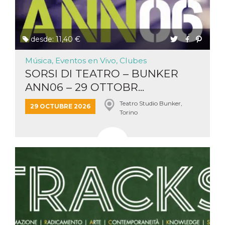
funzional
modifich
dell'inter
vengono
agli uten
desde: 11,40 €
nell'ambi
e
implemen
Música, Eventos en Vivo, Clubes
graduali,
garante
SORSI DI TEATRO – BUNKER
un'esper
coerente
ANN06 – 29 OTTOBR...
determin
utente d
Teatro Studio Bunker,
esperime
29 OCTUBRE 2026
Torino