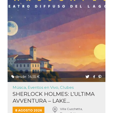
Script.com
utiliza esta
cookie para
recordar las
preferencias de
consentimiento
de cookies de
los visitantes. Es
necesario que el
banner de
cookies de
Cookie-
Script.com
funcione
correctamente.
Declaración de almacenamiento
Tipo de
Nombre
Descripción
almacenamiento
desde: 14,55 €
fbssls_314278995690155
Almacenamiento
de sesión
Música, Eventos en Vivo, Clubes
wpEmojiSettingsSupports
Almacenamiento
SHERLOCK HOLMES: L’ULTIMA
de sesión
AVVENTURA – LAKE...
cn_uc__
Almacenamiento
local
Villa Cucchetta,
8 AGOSTO 2026