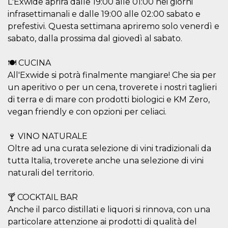
L'Exwide aprirà dalle 19:00 alle 01:00 nei giorni
sitio web y
infrasettimanali e dalle 19:00 alle 02:00 sabato e
proporcionar
protección
prefestivi. Questa settimana apriremo solo venerdì e
contra visitantes
maliciosos.
sabato, dalla prossima dal giovedì al sabato.
wordpress_test_cookie
Sesión
Se utiliza en
Automattic
sitios creados
Inc.
🍽 CUCINA
con Wordpress.
.oooh.events
Comprueba si el
All'Exwide si potrà finalmente mangiare! Che sia per
navegador tiene
habilitadas las
un aperitivo o per un cena, troverete i nostri taglieri
cookies
di terra e di mare con prodotti biologici e KM Zero,
PHPSESSID
Sesión
Cookie
PHP.net
vegan friendly e con opzioni per celiaci.
generada por
oooh.events
aplicaciones
basadas en el
🍷 VINO NATURALE
lenguaje PHP.
Este es un
Oltre ad una curata selezione di vini tradizionali da
identificador de
propósito
tutta Italia, troverete anche una selezione di vini
general que se
utiliza para
naturali del territorio.
mantener las
variables de
sesión del
🍸 COCKTAIL BAR
usuario.
Normalmente es
Anche il parco distillati e liquori si rinnova, con una
un número
particolare attenzione ai prodotti di qualità del
generado al