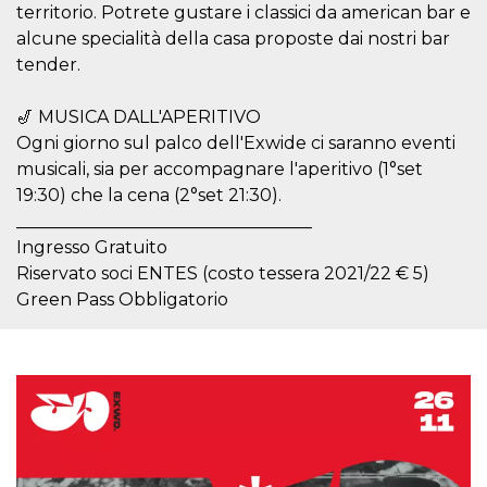
azar, la forma en
territorio. Potrete gustare i classici da american bar e
que se usa
puede ser
alcune specialità della casa proposte dai nostri bar
específico del
sitio, pero un
tender.
buen ejemplo es
mantener un
estado de inicio
🎷 MUSICA DALL'APERITIVO
de sesión para
un usuario entre
Ogni giorno sul palco dell'Exwide ci saranno eventi
páginas.
musicali, sia per accompagnare l'aperitivo (1°set
m
1 año 1 mes
Esta cookie se
Stripe
19:30) che la cena (2°set 21:30).
utiliza
m.stripe.com
generalmente
__________________________________
para el
Ingresso Gratuito
rendimiento y la
optimización de
Riservato soci ENTES (costo tessera 2021/22 € 5)
los servicios de
procesamiento
Green Pass Obbligatorio
de pagos,
facilitando el
almacenamiento
de contenidos
en el navegador
para hacer que
las páginas se
carguen más
rápido.
CookieScriptConsent
4 semanas 2
El servicio
CookieScript
días
Cookie-
oooh.events