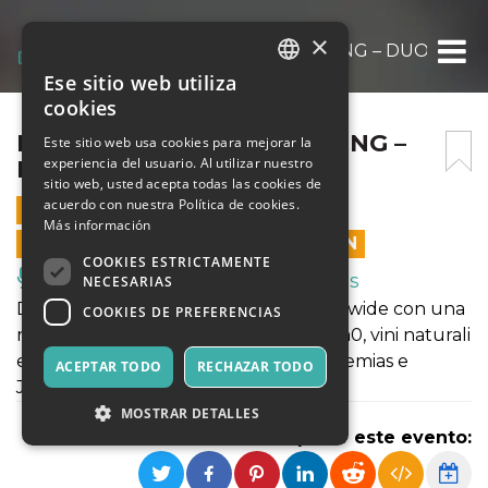
×
EXWIDE GRAND RE:OPENING – DUO COR
Ese sitio web utiliza
ITALIAN
cookies
ENGLISH
EXWIDE GRAND RE:OPENING –
Este sitio web usa cookies para mejorar la
experiencia del usuario. Al utilizar nuestro
DUO CORNEJO
SPANISH
sitio web, usted acepta todas las cookies de
acuerdo con nuestra Política de cookies.
26 NOVIEMBRE 2021 - 19:00
Más información
LAS VENTAS EN LÍNEA TERMINARON
COOKIES ESTRICTAMENTE
Música, Eventos en Vivo, Clubes
NECESARIAS
Dopo 20 mesi riapre ufficialmente l'Exwide con una
COOKIES DE PREFERENCIAS
nuova formula a base di buon cibo km0, vini naturali
e ottima musica dal vivo! Sul palco Jeremias e
ACEPTAR TODO
RECHAZAR TODO
Joaquin Cornejo e tanti amici.
MOSTRAR DETALLES
Compartir este evento: