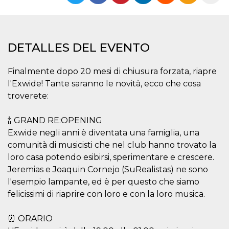
Cookies estrictamente necesarias
Cookies de preferencias
Las cookies estrictamente necesarias permiten
la funcionalidad principal del sitio web, como
DETALLES DEL EVENTO
el inicio de sesión de usuario y la gestión de
cuentas. El sitio web no se puede utilizar
correctamente sin las cookies estrictamente
Finalmente dopo 20 mesi di chiusura forzata, riapre
necesarias.
l'Exwide! Tante saranno le novità, ecco che cosa
Proveedor /
troverete:
Nombre
Vencimiento
Descripción
Dominio
cf_clearance
1 año
Esta cookie es
Cloudflare,
🍾 GRAND RE:OPENING
utilizada por el
Inc.
servicio
.oooh.events
Exwide negli anni è diventata una famiglia, una
CloudFlare para
identificar el
comunità di musicisti che nel club hanno trovato la
tráfico web de
loro casa potendo esibirsi, sperimentare e crescere.
confianza y
anular cualquier
Jeremias e Joaquin Cornejo (SuRealistas) ne sono
restricción de
seguridad
l'esempio lampante, ed è per questo che siamo
basada en la
dirección IP del
felicissimi di riaprire con loro e con la loro musica.
visitante. Es
esencial para
apoyar las
⏰ ORARIO
funciones de
seguridad de un