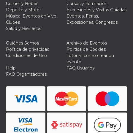
Comer y Beber
Cursos y Formación
le impos
della lin
Deporte y Motor
Excursiones y Visitas Guiadas
permetto
Música, Eventos en Vivo,
Eventos, Ferias,
condivide
pagina.
Clubes
Exposiciones, Congresos
Salud y Bienestar
fr
3 meses
Contiene
Meta
combina
Platform Inc.
identific
.facebook.com
única de
Quiénes Somos
Archivo de Eventos
navegado
Política de privacidad
Política de Cookies
utiliza p
publicid
Condiciones de Uso
Tutorial: como crear un
dirigida.
evento
oo
5 años
Cookie d
Meta
Help
FAQ Usuarios
exclusió
Platform Inc.
FAQ Organizadores
anuncios
.facebook.com
sb
2 años
Identific
Meta
navegad
Platform Inc.
Faceboo
.facebook.com
autentica
marketin
cookies 
función
específic
Faceboo
usida
.facebook.com
Sesión
raccoglie
informaz