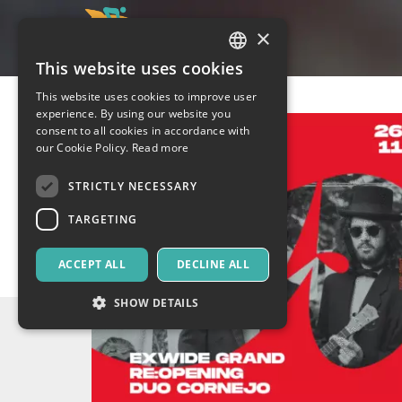
×
This website uses cookies
ITALIAN
This website uses cookies to improve user
ENGLISH
experience. By using our website you
consent to all cookies in accordance with
SPANISH
our Cookie Policy.
Read more
STRICTLY NECESSARY
TARGETING
ACCEPT ALL
DECLINE ALL
SHOW DETAILS
Strictly necessary
Targeting
Strictly necessary cookies allow core website