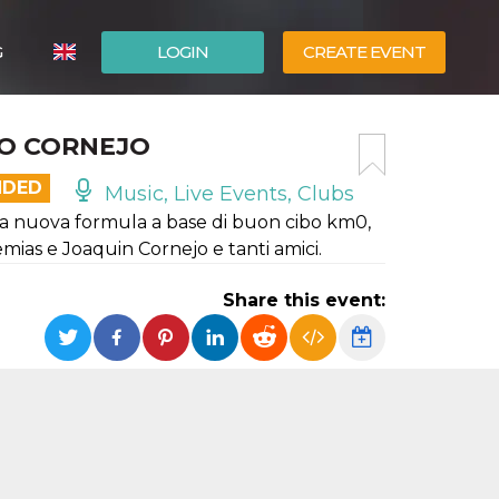
G
LOGIN
CREATE EVENT
ITALIANO
UO CORNEJO
ESPAÑOL
NDED
Music, Live Events, Clubs
na nuova formula a base di buon cibo km0,
emias e Joaquin Cornejo e tanti amici.
Share this event: