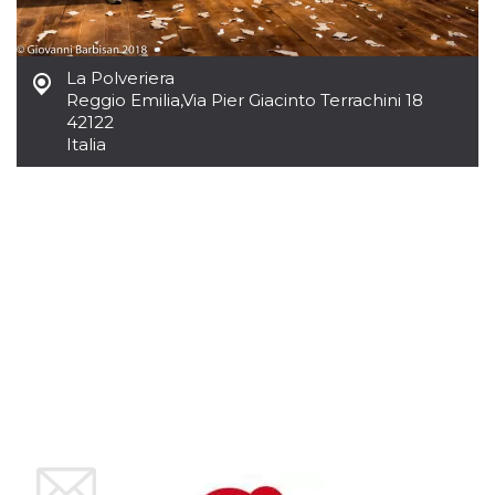
azar, la forma en
que se usa
puede ser
específico del
sitio, pero un
La Polveriera
buen ejemplo es
mantener un
Reggio Emilia
,
Via Pier Giacinto Terrachini 18
estado de inicio
42122
de sesión para
un usuario entre
Italia
páginas.
m
1 año 1 mes
Esta cookie se
Stripe
utiliza
m.stripe.com
generalmente
para el
rendimiento y la
optimización de
los servicios de
procesamiento
de pagos,
facilitando el
almacenamiento
de contenidos
en el navegador
para hacer que
las páginas se
carguen más
rápido.
CookieScriptConsent
4 semanas 2
El servicio
CookieScript
días
Cookie-
oooh.events