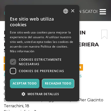
×
FUORI DINAMICO – SOGNI IN SCATOLA – D
Ese sitio web utiliza
ITALIAN
cookies
ENGLISH
FUORI DINAMICO – SOGNI IN
Este sitio web usa cookies para mejorar la
experiencia del usuario. Al utilizar nuestro
SCATOLA – DOMENICA 19
SPANISH
sitio web, usted acepta todas las cookies de
NOVEMBRE, 20:30 – POLVERIERA
acuerdo con nuestra Política de cookies.
SEI
Más información
19 NOVIEMBRE 2023 - 20:30
COOKIES ESTRICTAMENTE
NECESARIAS
LAS VENTAS EN LÍNEA TERMINARON
COOKIES DE PREFERENCIAS
Música, Eventos en Vivo, Clubes
Genere: gioioso inno fantastico
ACEPTAR TODO
RECHAZAR TODO
Durata: 60'
Quando: dom 19/11 16:30; 20:30
MOSTRAR DETALLES
Dove: La Polveriera, Reggio Emilia, Via Pier Giacinto
Terrachini, 18