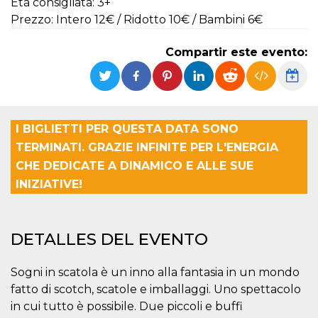
Età consigliata: 3+
Cookies estrictamente necesarias
Prezzo: Intero 12€ / Ridotto 10€ / Bambini 6€
Cookies de preferencias
Las cookies estrictamente necesarias permiten
Compartir este evento:
la funcionalidad principal del sitio web, como
el inicio de sesión de usuario y la gestión de
cuentas. El sitio web no se puede utilizar
correctamente sin las cookies estrictamente
necesarias.
Proveedor /
I BIGLIETTI PER QUESTA DATA SONO
Nombre
Vencimiento
Descripción
Dominio
TERMINATI. GRAZIE INFINITE PER L'ENERGIA
cf_clearance
1 año
Esta cookie es
Cloudflare,
CHE DEDICATE A DINAMICO E ALLE SUE
utilizada por el
Inc.
servicio
.oooh.events
INIZIATIVE!
CloudFlare para
identificar el
tráfico web de
confianza y
anular cualquier
DETALLES DEL EVENTO
restricción de
seguridad
basada en la
dirección IP del
Sogni in scatola è un inno alla fantasia in un mondo
visitante. Es
esencial para
fatto di scotch, scatole e imballaggi. Uno spettacolo
apoyar las
in cui tutto è possibile. Due piccoli e buffi
funciones de
seguridad de un