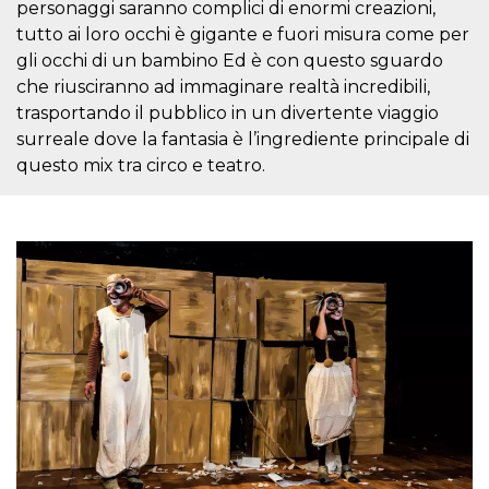
personaggi saranno complici di enormi creazioni,
sitio web y
proporcionar
tutto ai loro occhi è gigante e fuori misura come per
protección
gli occhi di un bambino Ed è con questo sguardo
contra visitantes
maliciosos.
che riusciranno ad immaginare realtà incredibili,
wordpress_test_cookie
Sesión
Se utiliza en
Automattic
trasportando il pubblico in un divertente viaggio
sitios creados
Inc.
surreale dove la fantasia è l’ingrediente principale di
con Wordpress.
.oooh.events
Comprueba si el
questo mix tra circo e teatro.
navegador tiene
habilitadas las
cookies
PHPSESSID
Sesión
Cookie
PHP.net
generada por
oooh.events
aplicaciones
basadas en el
lenguaje PHP.
Este es un
identificador de
propósito
general que se
utiliza para
mantener las
variables de
sesión del
usuario.
Normalmente es
un número
generado al