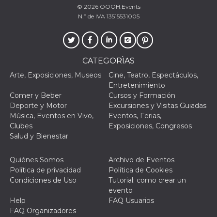
© 2026
OOOH.Events
N.º de IVA 13515531005
Proveedor /
CATEGORÌAS
Nombre
Vencimiento
Descripc
Dominio
Arte, Exposiciones, Museos
Cine, Teatro, Espectáculos,
c_user
4 semanas 2
Cookie de
Meta
Entretenimiento
días
de sesió
Platform Inc.
usuario.
.facebook.com
Comer y Beber
Cursos y Formación
ser de se
Deporte y Motor
Excursiones y Visitas Guiadas
permane
durante 
Música, Eventos en Vivo,
Eventos, Ferias,
Clubes
Exposiciones, Congresos
datr
2 años
Esta coo
Meta
identifica
Salud y Bienestar
Platform Inc.
navegado
.facebook.com
conecta 
Facebook
Quiénes Somos
Archivo de Eventos
directam
vinculad
Política de privacidad
Política de Cookies
usuario 
Condiciones de Uso
Tutorial: como crear un
Faceboo
individua
evento
Facebook
Help
FAQ Usuarios
que se ut
ayudar c
FAQ Organizadores
seguridad