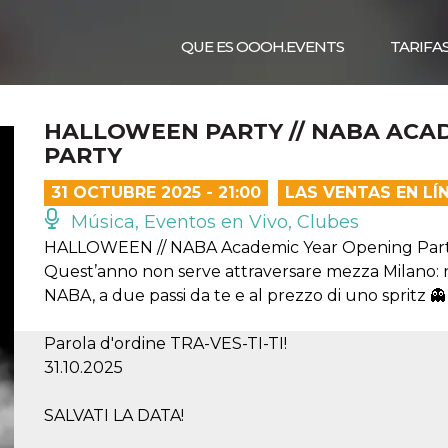
QUE ES OOOH.EVENTS
TARIFA
HALLOWEEN PARTY // NABA ACA
PARTY
31 OCTUBRE 2025 - 21:00
LAS VENTAS EN L
Música, Eventos en Vivo, Clubes
HALLOWEEN // NABA Academic Year Opening Par
Quest’anno non serve attraversare mezza Milano: n
NABA, a due passi da te e al prezzo di uno spritz 👻
Parola d'ordine TRA-VES-TI-TI!
31.10.2025
SALVATI LA DATA!