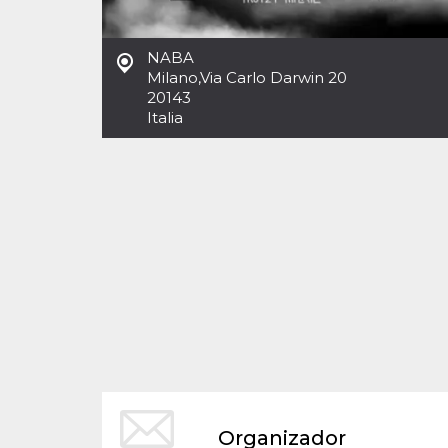
Cookies estrictamente necesarias
Cookies de preferencias
NABA
Las cookies estrictamente necesarias permiten
Milano
,
Via Carlo Darwin 20
la funcionalidad principal del sitio web, como
20143
el inicio de sesión de usuario y la gestión de
cuentas. El sitio web no se puede utilizar
Italia
correctamente sin las cookies estrictamente
necesarias.
Proveedor /
Nombre
Vencimiento
Descripción
Dominio
cf_clearance
1 año
Esta cookie es
Cloudflare,
utilizada por el
Inc.
servicio
.oooh.events
CloudFlare para
identificar el
tráfico web de
confianza y
anular cualquier
restricción de
seguridad
basada en la
dirección IP del
visitante. Es
esencial para
apoyar las
funciones de
Organizador
seguridad de un