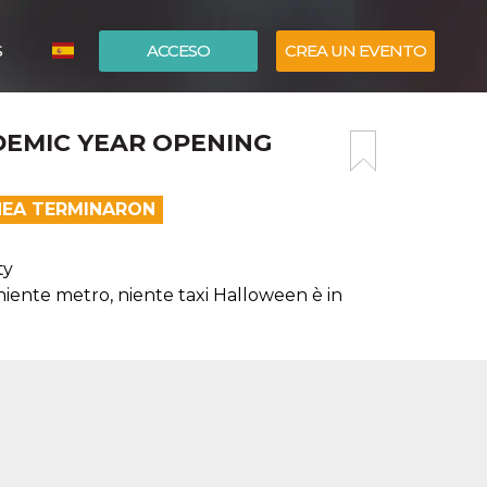
S
ACCESO
CREA UN EVENTO
ITALIANO
DEMIC YEAR OPENING
ENGLISH
ÍNEA TERMINARON
ty
iente metro, niente taxi Halloween è in