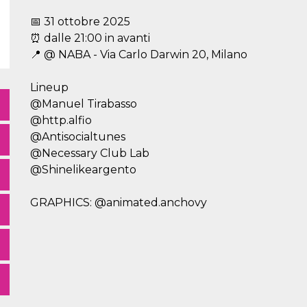
📅 31 ottobre 2025
⏰ dalle 21:00 in avanti
📍 @ NABA - Via Carlo Darwin 20, Milano
Lineup
@Manuel Tirabasso
@http.alfio
@Antisocialtunes
@Necessary Club Lab
@Shinelikeargento
GRAPHICS: @animated.anchovy