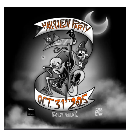
mese
viene
m.stripe.com
generalmente
utilizzato per le
prestazioni e
l'ottimizzazione
dei servizi di
elaborazione
dei pagamenti,
facilitando la
memorizzazione
dei contenuti
sul browser per
rendere le
pagine più
veloci.
CookieScriptConsent
4
Questo cookie
CookieScript
settimane
viene utilizzato
oooh.events
2 giorni
dal servizio
Cookie-
Script.com per
ricordare le
preferenze di
consenso sui
cookie dei
visitatori. È
necessario che il
banner dei
cookie di
Cookie-
Script.com
funzioni