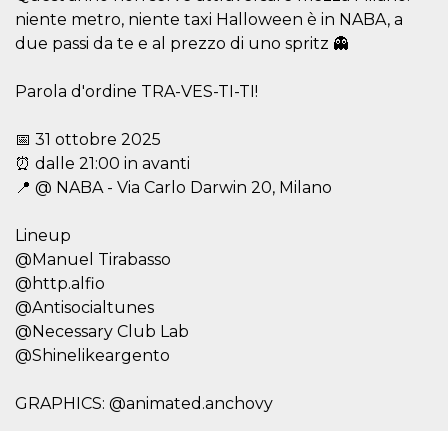
.oooh.events
browser accetti i
niente metro, niente taxi Halloween è in NABA, a
cookie.
due passi da te e al prezzo di uno spritz 👻
PHPSESSID
Sessione
Cookie
PHP.net
generato da
oooh.events
applicazioni
Parola d'ordine TRA-VES-TI-TI!
basate sul
linguaggio PHP.
Si tratta di un
📅 31 ottobre 2025
identificatore
generico
⏰ dalle 21:00 in avanti
utilizzato per
mantenere le
📍 @ NABA - Via Carlo Darwin 20, Milano
variabili di
sessione utente.
Normalmente è
Lineup
un numero
generato in
@Manuel Tirabasso
modo casuale, il
modo in cui
@http.alfio
viene utilizzato
@Antisocialtunes
può essere
specifico per il
@Necessary Club Lab
sito, ma un
buon esempio è
@Shinelikeargento
mantenere uno
stato di accesso
per un utente
GRAPHICS: @animated.anchovy
tra le pagine.
m
1 anno 1
Questo cookie
Stripe