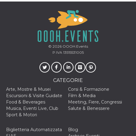
cookie viene
anche trami
piace e altri
pulsanti e t
Facebook
posizionati 
molti siti W
diversi.
dpr
.facebook.com
1
permette di
settimana
controllare 
© 2026
OOOH.Events
funzione “S
P.IVA 13515531005
su Facebook
pulsante “M
piace”, rac
le impostaz
della lingua
permettono
CATEGORIE
condividere
pagina.
Arte, Mostre & Musei
Corsi & Formazione
fr
3 mesi
Contiene la
Meta
Escursioni & Visite Guidate
Film & Media
combinazio
Platform Inc.
Food & Beverages
Meeting, Fiere, Congressi
ID univoco 
.facebook.com
browser e
Musica, Eventi Live, Club
Salute & Benessere
dell'utente,
Sport & Motori
utilizzata pe
pubblicità m
oo
5 anni
consente
Meta
Biglietteria Automatizzata
Blog
all'utente di
Platform Inc.