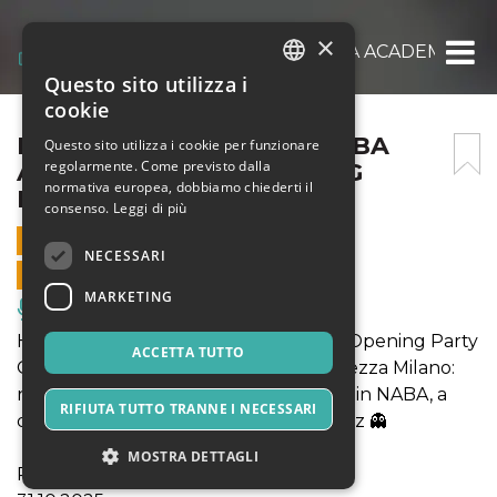
×
HALLOWEEN PARTY // NABA ACADEMIC YE
Questo sito utilizza i
ITALIAN
cookie
ENGLISH
HALLOWEEN PARTY // NABA
Questo sito utilizza i cookie per funzionare
regolarmente. Come previsto dalla
ACADEMIC YEAR OPENING
SPANISH
normativa europea, dobbiamo chiederti il
PARTY
consenso.
Leggi di più
31 OTTOBRE 2025 - 21:00
NECESSARI
VENDITE ONLINE TERMINATE
MARKETING
Musica, Eventi Live, Club
HALLOWEEN // NABA Academic Year Opening Party
ACCETTA TUTTO
Quest’anno non serve attraversare mezza Milano:
niente metro, niente taxi Halloween è in NABA, a
RIFIUTA TUTTO TRANNE I NECESSARI
due passi da te e al prezzo di uno spritz 👻
MOSTRA DETTAGLI
Parola d'ordine TRA-VES-TI-TI!