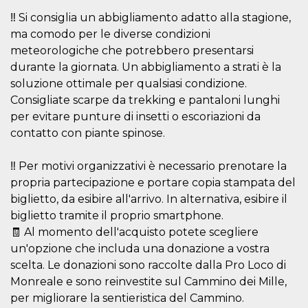
‼️ Si consiglia un abbigliamento adatto alla stagione,
VISITOR_PRIVACY_METADATA
5 meses 4
Esta cook
YouTube
semanas
utiliza p
.youtube.com
ma comodo per le diverse condizioni
almacena
consenti
meteorologiche che potrebbero presentarsi
del usuar
durante la giornata. Un abbigliamento a strati è la
opciones
privacid
soluzione ottimale per qualsiasi condizione.
interacci
sitio. Reg
Consigliate scarpe da trekking e pantaloni lunghi
datos sob
consenti
per evitare punture di insetti o escoriazioni da
del visit
contatto con piante spinose.
relación
diversas 
y config
de privac
‼️ Per motivi organizzativi è necessario prenotare la
asegura
propria partecipazione e portare copia stampata del
sus prefe
sean hon
biglietto, da esibire all'arrivo. In alternativa, esibire il
futuras s
biglietto tramite il proprio smartphone.
__Secure-ROLLOUT_TOKEN
.youtube.com
5 meses 4
Utilizzat
semanas
YouTube
🧾 Al momento dell'acquisto potete scegliere
gestire
un'opzione che includa una donazione a vostra
l'implem
e la
scelta. Le donazioni sono raccolte dalla Pro Loco di
sperimen
delle fun
Monreale e sono reinvestite sul Cammino dei Mille,
Aiuta Go
per migliorare la sentieristica del Cammino.
controlla
nuove