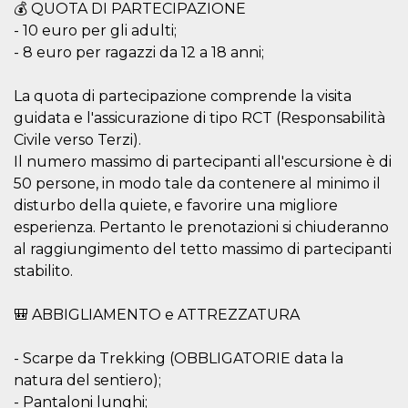
browser
💰 QUOTA DI PARTECIPAZIONE
dell'uten
- 10 euro per gli adulti;
dell'iden
univoco, 
- 8 euro per ragazzi da 12 a 18 anni;
per perso
la pubbli
gli utenti
La quota di partecipazione comprende la visita
xs
3 meses
Se usa p
Meta
guidata e l'assicurazione di tipo RCT (Responsabilità
mantene
Platform Inc.
sesión
.facebook.com
Civile verso Terzi).
Il numero massimo di partecipanti all'escursione è di
__cf_bm
29 minutos
Esta cook
Cloudflare
58 segundos
utiliza p
Inc.
50 persone, in modo tale da contenere al minimo il
distingui
.hubspot.com
humanos 
disturbo della quiete, e favorire una migliore
Esto es
benefici
esperienza. Pertanto le prenotazioni si chiuderanno
el sitio 
al raggiungimento del tetto massimo di partecipanti
el fin de 
informes
stabilito.
sobre el 
sitio web
🎒 ABBIGLIAMENTO e ATTREZZATURA
_cfuvid
.hubspot.com
Sesión
Esta cook
utiliza c
de segui
de usuar
- Scarpe da Trekking (OBBLIGATORIE data la
sesiones
optimizar
natura del sentiero);
experienc
- Pantaloni lunghi;
usuario