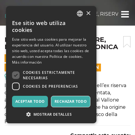
×
IL BOSCO DEL CAPPELLIERE, RISERVA DI 
Ese sitio web utiliza
ITALIAN
cookies
ENGLISH
IL BOSCO DEL CAPPELLIERE,
Este sitio web usa cookies para mejorar la
experiencia del usuario. Al utilizar nuestro
RISERVA DI CACCIA BORBONICA
SPANISH
sitio web, usted acepta todas las cookies de
acuerdo con nuestra Política de cookies.
21 MAYO 2023 - 10:00
Más información
LAS VENTAS EN LÍNEA TERMINARON
COOKIES ESTRICTAMENTE
Excursiones y Visitas Guiadas
NECESARIAS
In una delle zone più incontaminate dell’ex riserva
COOKIES DE PREFERENCIAS
di caccia, ed oggi Riserva Naturale Orientata,
attraverseremo un bosco delimitato dal Vallone
ACEPTAR TODO
RECHAZAR TODO
Arcera, un corso d'acqua torrentizio che ha origine
da Cozzo Bileo, la vetta più alta del Bosco della
MOSTRAR DETALLES
Ficuzza