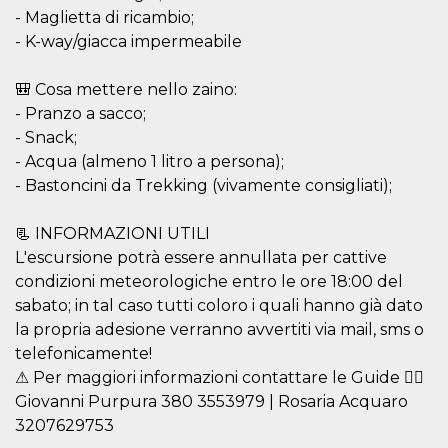
mantenie
- Maglietta di ricambio;
coherenc
sesión y
- K-way/giacca impermeabile
proporc
servicios
personal
🎒 Cosa mettere nello zaino:
YSC
Sesión
YouTube
Google LLC
- Pranzo a sacco;
configura
.youtube.com
- Snack;
cookie p
rastrear l
- Acqua (almeno 1 litro a persona);
de video
incrusta
- Bastoncini da Trekking (vivamente consigliati);
VISITOR_INFO1_LIVE
5 meses 4
Youtube 
Google LLC
semanas
esta coo
.youtube.com
📃 INFORMAZIONI UTILI
realizar 
seguimie
L'escursione potrà essere annullata per cattive
las prefe
del usua
condizioni meteorologiche entro le ore 18:00 del
los vide
sabato; in tal caso tutti coloro i quali hanno già dato
Youtube
incrustad
la propria adesione verranno avvertiti via mail, sms o
sitios; t
puede de
telefonicamente!
si el visi
sitio web
⚠ Per maggiori informazioni contattare le Guide 👉🏼
utilizand
Giovanni Purpura 380 3553979 | Rosaria Acquaro
versión 
antigua d
3207629753
interfaz 
Youtube.