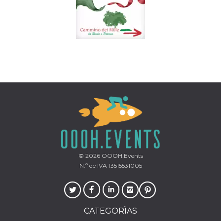
© 2026
OOOH.Events
N.º de IVA 13515531005
CATEGORÌAS