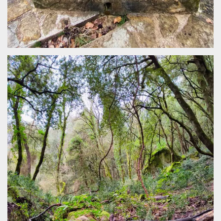
azar, la forma en
que se usa
puede ser
específico del
sitio, pero un
buen ejemplo es
mantener un
estado de inicio
de sesión para
un usuario entre
páginas.
m
1 año 1 mes
Esta cookie se
Stripe
utiliza
m.stripe.com
generalmente
para el
rendimiento y la
optimización de
los servicios de
procesamiento
de pagos,
facilitando el
almacenamiento
de contenidos
en el navegador
para hacer que
las páginas se
carguen más
rápido.
CookieScriptConsent
4 semanas 2
El servicio
CookieScript
días
Cookie-
oooh.events