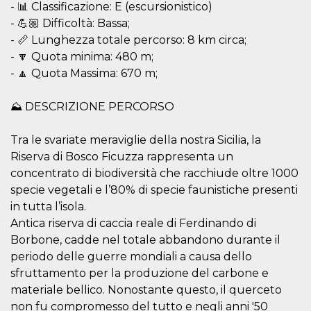
- 📊 Classificazione: E (escursionistico)
- 💪🏼 Difficoltà: Bassa;
- 📏 Lunghezza totale percorso: 8 km circa;
- 🔽 Quota minima: 480 m;
- 🔼 Quota Massima: 670 m;
Proveedor /
Nombre
Vencimiento
Descripc
Dominio
⛰ DESCRIZIONE PERCORSO
c_user
4 semanas 2
Cookie de
Meta
días
de sesió
Platform Inc.
usuario.
.facebook.com
Tra le svariate meraviglie della nostra Sicilia, la
ser de se
permane
Riserva di Bosco Ficuzza rappresenta un
durante 
concentrato di biodiversità che racchiude oltre 1000
datr
2 años
Esta coo
Meta
specie vegetali e l’80% di specie faunistiche presenti
identifica
Platform Inc.
navegado
.facebook.com
in tutta l’isola.
conecta 
Facebook
Antica riserva di caccia reale di Ferdinando di
directam
Borbone, cadde nel totale abbandono durante il
vinculad
usuario 
periodo delle guerre mondiali a causa dello
Faceboo
individua
sfruttamento per la produzione del carbone e
Facebook
materiale bellico. Nonostante questo, il querceto
que se ut
ayudar c
non fu compromesso del tutto e negli anni '50
seguridad