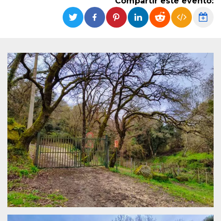
Compartir este evento:
Cookies estrictamente necesarias
Cookies de preferencias
Las cookies estrictamente necesarias permiten
la funcionalidad principal del sitio web, como
el inicio de sesión de usuario y la gestión de
cuentas. El sitio web no se puede utilizar
correctamente sin las cookies estrictamente
necesarias.
Proveedor /
Nombre
Vencimiento
Descripción
Dominio
cf_clearance
1 año
Esta cookie es
Cloudflare,
utilizada por el
Inc.
servicio
.oooh.events
CloudFlare para
identificar el
tráfico web de
confianza y
anular cualquier
restricción de
seguridad
basada en la
dirección IP del
visitante. Es
esencial para
apoyar las
funciones de
seguridad de un