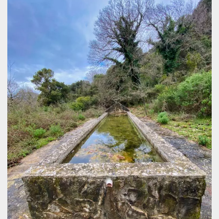
sitio web y
proporcionar
protección
contra visitantes
maliciosos.
wordpress_test_cookie
Sesión
Se utiliza en
Automattic
sitios creados
Inc.
con Wordpress.
.oooh.events
Comprueba si el
navegador tiene
habilitadas las
cookies
PHPSESSID
Sesión
Cookie
PHP.net
generada por
oooh.events
aplicaciones
basadas en el
lenguaje PHP.
Este es un
identificador de
propósito
general que se
utiliza para
mantener las
variables de
sesión del
usuario.
Normalmente es
un número
generado al