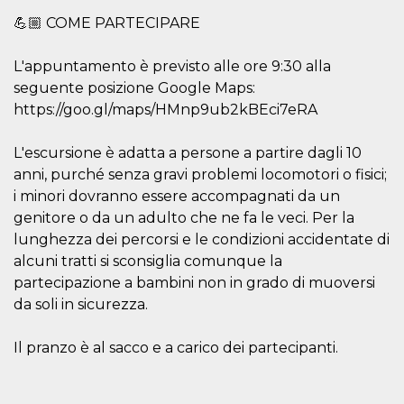
le impos
💪🏼 COME PARTECIPARE
della lin
permetto
condivide
pagina.
L'appuntamento è previsto alle ore 9:30 alla
seguente posizione Google Maps:
fr
3 meses
Contiene
Meta
combina
Platform Inc.
https://goo.gl/maps/HMnp9ub2kBEci7eRA
identific
.facebook.com
única de
navegado
utiliza p
L'escursione è adatta a persone a partire dagli 10
publicid
anni, purché senza gravi problemi locomotori o fisici;
dirigida.
i minori dovranno essere accompagnati da un
oo
5 años
Cookie d
Meta
exclusió
genitore o da un adulto che ne fa le veci. Per la
Platform Inc.
anuncios
.facebook.com
lunghezza dei percorsi e le condizioni accidentate di
sb
2 años
Identific
Meta
alcuni tratti si sconsiglia comunque la
navegad
Platform Inc.
Faceboo
partecipazione a bambini non in grado di muoversi
.facebook.com
autentica
da soli in sicurezza.
marketin
cookies 
función
específic
Il pranzo è al sacco e a carico dei partecipanti.
Faceboo
usida
.facebook.com
Sesión
raccoglie
informaz