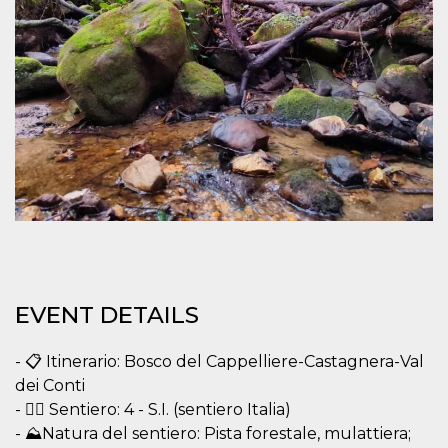
Cookie-
Script.com
service to
remember
visitor
cookie
consent
preferences.
It is
necessary
for Cookie-
Script.com
cookie
banner to
work
properly.
Storage declaration
Storage
Name
Description
type
EVENT DETAILS
fbssls_314278995690155
Session
storage
- 📋 Itinerario: Bosco del Cappelliere-Castagnera-Val
wpEmojiSettingsSupports
Session
dei Conti
storage
- 👉🏻 Sentiero: 4 - S.I. (sentiero Italia)
cn_uc__
Local
- ⛰Natura del sentiero: Pista forestale, mulattiera;
storage