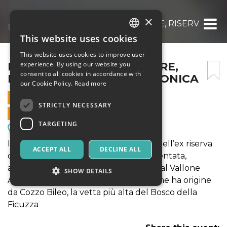
×
IL BOSCO DEL CAPPELLIERE, RISERVA DI 
This website uses cookies
ITALIAN
This website uses cookies to improve user
ENGLISH
IL BOSCO DEL CAPPELLIERE,
experience. By using our website you
consent to all cookies in accordance with
RISERVA DI CACCIA BORBONICA
SPANISH
our Cookie Policy.
Read more
21 MAY 2023 - 10:00
STRICTLY NECESSARY
ONLINE SALES ENDED
TARGETING
Excursions & Guided Tours
In una delle zone più incontaminate dell’ex riserva
ACCEPT ALL
DECLINE ALL
di caccia, ed oggi Riserva Naturale Orientata,
attraverseremo un bosco delimitato dal Vallone
SHOW DETAILS
Arcera, un corso d'acqua torrentizio che ha origine
da Cozzo Bileo, la vetta più alta del Bosco della
Ficuzza
Strictly necessary
Targeting
Strictly necessary cookies allow core website