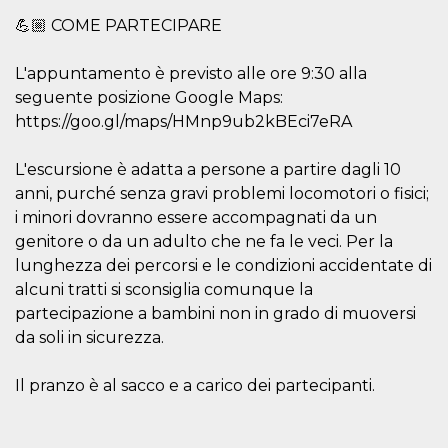
oo
5 years
Ad optout 
Meta
💪🏼 COME PARTECIPARE
Platform Inc.
.facebook.com
L'appuntamento è previsto alle ore 9:30 alla
sb
2 years
Facebook 
Meta
identificati
seguente posizione Google Maps:
Platform Inc.
authenticat
.facebook.com
https://goo.gl/maps/HMnp9ub2kBEci7eRA
marketing,
other Face
specific fu
cookies.
L'escursione è adatta a persone a partire dagli 10
anni, purché senza gravi problemi locomotori o fisici;
usida
.facebook.com
Session
raccoglie
informazion
i minori dovranno essere accompagnati da un
browser
dell'utente
genitore o da un adulto che ne fa le veci. Per la
dell'identif
lunghezza dei percorsi e le condizioni accidentate di
univoco, ut
per persona
alcuni tratti si sconsiglia comunque la
la pubblici
gli utenti
partecipazione a bambini non in grado di muoversi
xs
3 months
Used to ma
da soli in sicurezza.
Meta
a session
Platform Inc.
.facebook.com
Il pranzo è al sacco e a carico dei partecipanti.
__cf_bm
29
This cookie
Cloudflare
minutes
used to
Inc.
58
distinguish
.hubspot.com
seconds
between h