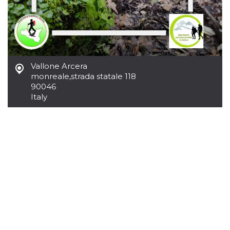
Vallone Arcera
monreale
,
strada statale 118
90046
Italy