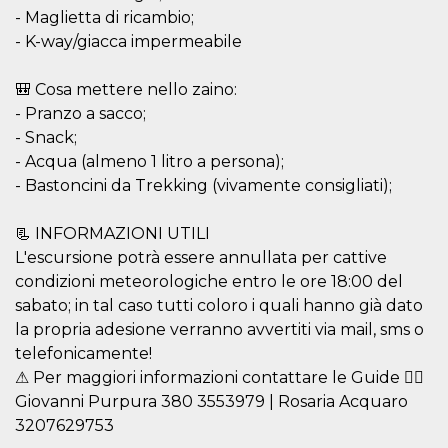
sites;it can
- Maglietta di ricambio;
determine
whether th
- K-way/giacca impermeabile
website visi
using the 
old version
🎒 Cosa mettere nello zaino:
Youtube int
- Pranzo a sacco;
VISITOR_PRIVACY_METADATA
5 months
This cookie
YouTube
4 weeks
used to sto
.youtube.com
- Snack;
user's cons
- Acqua (almeno 1 litro a persona);
and privac
choices for 
- Bastoncini da Trekking (vivamente consigliati);
interaction
the site. It
data on th
visitor's co
📃 INFORMAZIONI UTILI
regarding v
L'escursione potrà essere annullata per cattive
privacy pol
and setting
condizioni meteorologiche entro le ore 18:00 del
ensuring th
their prefe
sabato; in tal caso tutti coloro i quali hanno già dato
are honore
la propria adesione verranno avvertiti via mail, sms o
future sess
telefonicamente!
__Secure-ROLLOUT_TOKEN
.youtube.com
5 months
Utilizzato 
4 weeks
YouTube p
⚠ Per maggiori informazioni contattare le Guide 👉🏼
gestire
l'implemen
Giovanni Purpura 380 3553979 | Rosaria Acquaro
e la
3207629753
sperimenta
delle funzio