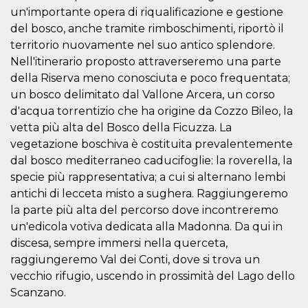
of bots try
un'importante opera di riqualificazione e gestione
access the s
Facebook a
del bosco, anche tramite rimboschimenti, riportò il
the behavi
profile ass
territorio nuovamente nel suo antico splendore.
with each d
Nell'itinerario proposto attraverseremo una parte
cookie is d
after 10 day
della Riserva meno conosciuta e poco frequentata;
cookie is a
via Like an
un bosco delimitato dal Vallone Arcera, un corso
Facebook b
and tags p
d'acqua torrentizio che ha origine da Cozzo Bileo, la
on many di
vetta più alta del Bosco della Ficuzza. La
websites.
vegetazione boschiva è costituita prevalentemente
dpr
.facebook.com
1 week
permette d
controllare 
dal bosco mediterraneo caducifoglie: la roverella, la
funzione “S
specie più rappresentativa; a cui si alternano lembi
su Faceboo
pulsante “
antichi di lecceta misto a sughera. Raggiungeremo
piace”, rac
le impostaz
la parte più alta del percorso dove incontreremo
della lingu
un'edicola votiva dedicata alla Madonna. Da qui in
permettono
condividere
discesa, sempre immersi nella querceta,
pagina.
raggiungeremo Val dei Conti, dove si trova un
fr
3 months
Contains b
Meta
and user u
vecchio rifugio, uscendo in prossimità del Lago dello
Platform Inc.
ID combina
.facebook.com
Scanzano.
used for ta
advertising