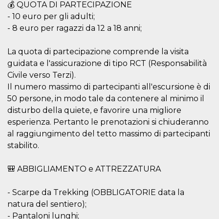
and bots. T
💰 QUOTA DI PARTECIPAZIONE
beneficial f
website, in
- 10 euro per gli adulti;
to make va
- 8 euro per ragazzi da 12 a 18 anni;
reports on 
of their we
_cfuvid
.hubspot.com
Session
This cookie
La quota di partecipazione comprende la visita
used for p
guidata e l'assicurazione di tipo RCT (Responsabilità
of tracking
across sess
Civile verso Terzi).
optimize u
experience
Il numero massimo di partecipanti all'escursione è di
maintainin
session
50 persone, in modo tale da contenere al minimo il
consistenc
disturbo della quiete, e favorire una migliore
providing
personaliz
esperienza. Pertanto le prenotazioni si chiuderanno
services.
al raggiungimento del tetto massimo di partecipanti
YSC
Session
This cookie 
Google LLC
stabilito.
by YouTube
.youtube.com
track views
embedded
videos.
🎒 ABBIGLIAMENTO e ATTREZZATURA
VISITOR_INFO1_LIVE
5 months
This cookie 
Google LLC
4 weeks
by Youtube
.youtube.com
- Scarpe da Trekking (OBBLIGATORIE data la
keep track 
preferences
natura del sentiero);
Youtube vi
embedded 
- Pantaloni lunghi;