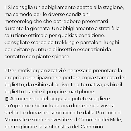
Aiuta Goog
controllare
‼️ Si consiglia un abbigliamento adatto alla stagione,
nuove
ma comodo per le diverse condizioni
funzionalit
modifiche
meteorologiche che potrebbero presentarsi
dell'interfa
vengono m
durante la giornata. Un abbigliamento a strati è la
agli utenti
nell'ambito 
soluzione ottimale per qualsiasi condizione.
e
Consigliate scarpe da trekking e pantaloni lunghi
implementa
graduali,
per evitare punture di insetti o escoriazioni da
garantend
un'esperie
contatto con piante spinose.
coerente p
determinat
utente dur
‼️ Per motivi organizzativi è necessario prenotare la
esperiment
propria partecipazione e portare copia stampata del
biglietto, da esibire all'arrivo. In alternativa, esibire il
biglietto tramite il proprio smartphone.
🧾 Al momento dell'acquisto potete scegliere
un'opzione che includa una donazione a vostra
scelta. Le donazioni sono raccolte dalla Pro Loco di
Monreale e sono reinvestite sul Cammino dei Mille,
per migliorare la sentieristica del Cammino.