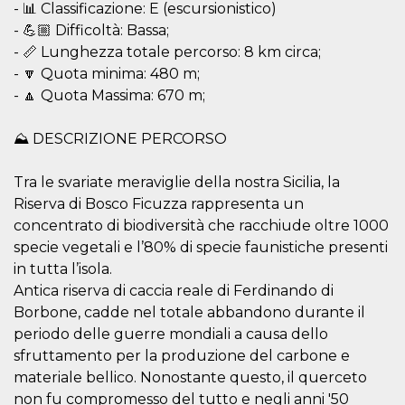
- 📊 Classificazione: E (escursionistico)
- 💪🏼 Difficoltà: Bassa;
- 📏 Lunghezza totale percorso: 8 km circa;
- 🔽 Quota minima: 480 m;
- 🔼 Quota Massima: 670 m;
Provider /
Name
Expiration
Descriptio
Domain
⛰ DESCRIZIONE PERCORSO
c_user
4 weeks 2
User Login 
Meta
days
Can be sess
Platform Inc.
Tra le svariate meraviglie della nostra Sicilia, la
persitent f
.facebook.com
days
Riserva di Bosco Ficuzza rappresenta un
datr
2 years
This cookie
Meta
concentrato di biodiversità che racchiude oltre 1000
identifies t
Platform Inc.
browser
specie vegetali e l’80% di specie faunistiche presenti
.facebook.com
connecting
in tutta l’isola.
Facebook. I
directly tie
Antica riserva di caccia reale di Ferdinando di
individual
Facebook t
Borbone, cadde nel totale abbandono durante il
user. Face
periodo delle guerre mondiali a causa dello
reports that
used to hel
sfruttamento per la produzione del carbone e
security an
suspicious 
materiale bellico. Nonostante questo, il querceto
activity, es
around det
non fu compromesso del tutto e negli anni '50