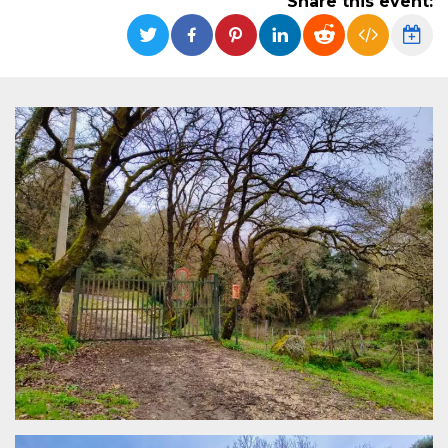
Share this event:
functionality such as user login and account
management. The website cannot be used
properly without strictly necessary cookies.
Provider /
Name
Expiration
Description
Domain
cf_clearance
1 year
This cookie
Cloudflare,
is used by
Inc.
the
.oooh.events
CloudFlare
service to
identify
trusted web
traffic and
override any
security
restrictions
based on
the visitor's
IP address. It
is essential
for
supporting a
website's
security
features and
in providing
protection
against
malicious