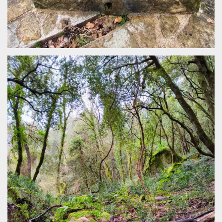
how it is
used can be
specific to
the site, but
a good
example is
maintaining
a logged-in
status for a
user
between
pages.
m
1 year 1
This cookie
Stripe
month
is generally
m.stripe.com
used for
performance
and
optimization
of payment
processing
services,
facilitating
caching of
content on
the browser
to make
pages load
faster.
CookieScriptConsent
4 weeks 2
This cookie
CookieScript
days
is used by
oooh.events