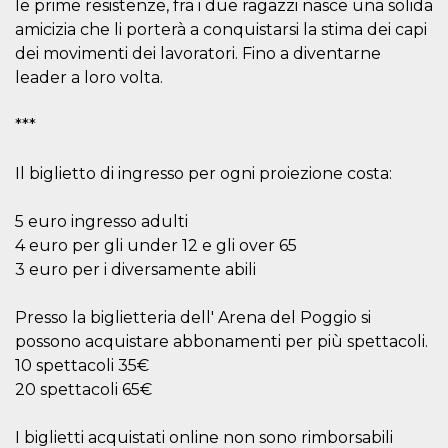
Script.com
le prime resistenze, fra i due ragazzi nasce una solida
utiliza esta
amicizia che li porterà a conquistarsi la stima dei capi
cookie para
recordar las
dei movimenti dei lavoratori. Fino a diventarne
preferencias de
consentimiento
leader a loro volta.
de cookies de
los visitantes. Es
necesario que el
***
banner de
cookies de
Cookie-
Script.com
Il biglietto di ingresso per ogni proiezione costa:
funcione
correctamente.
5 euro ingresso adulti
Declaración de almacenamiento
4 euro per gli under 12 e gli over 65
Tipo de
3 euro per i diversamente abili
Nombre
Descripción
almacenamiento
fbssls_314278995690155
Almacenamiento
Presso la biglietteria dell' Arena del Poggio si
de sesión
possono acquistare abbonamenti per più spettacoli.
wpEmojiSettingsSupports
Almacenamiento
10 spettacoli 35€
de sesión
20 spettacoli 65€
cn_uc__
Almacenamiento
local
I biglietti acquistati online non sono rimborsabili