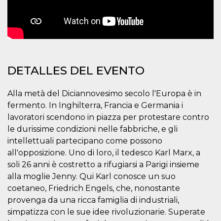
azar, la forma en
que se usa
puede ser
específico del
sitio, pero un
buen ejemplo es
mantener un
estado de inicio
de sesión para
un usuario entre
DETALLES DEL EVENTO
páginas.
m
1 año 1 mes
Esta cookie se
Stripe
utiliza
m.stripe.com
Alla metà del Diciannovesimo secolo l'Europa è in
generalmente
fermento. In Inghilterra, Francia e Germania i
para el
rendimiento y la
lavoratori scendono in piazza per protestare contro
optimización de
los servicios de
le durissime condizioni nelle fabbriche, e gli
procesamiento
de pagos,
intellettuali partecipano come possono
facilitando el
all'opposizione. Uno di loro, il tedesco Karl Marx, a
almacenamiento
de contenidos
soli 26 anni è costretto a rifugiarsi a Parigi insieme
en el navegador
para hacer que
alla moglie Jenny. Qui Karl conosce un suo
las páginas se
coetaneo, Friedrich Engels, che, nonostante
carguen más
rápido.
provenga da una ricca famiglia di industriali,
CookieScriptConsent
4 semanas 2
El servicio
CookieScript
simpatizza con le sue idee rivoluzionarie. Superate
días
Cookie-
oooh.events