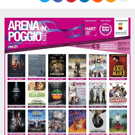
Cookies estrictamente necesarias
Cookies de preferencias
Las cookies estrictamente necesarias permiten
la funcionalidad principal del sitio web, como
el inicio de sesión de usuario y la gestión de
cuentas. El sitio web no se puede utilizar
correctamente sin las cookies estrictamente
necesarias.
Proveedor /
Nombre
Vencimiento
Descripción
Dominio
cf_clearance
1 año
Esta cookie es
Cloudflare,
utilizada por el
Inc.
servicio
.oooh.events
CloudFlare para
identificar el
tráfico web de
confianza y
anular cualquier
restricción de
seguridad
basada en la
dirección IP del
visitante. Es
esencial para
apoyar las
funciones de
seguridad de un