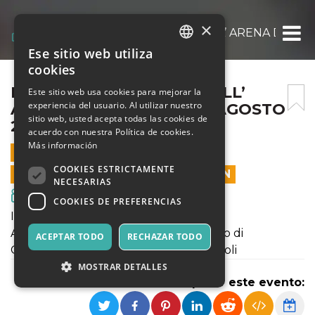
×
IL GIOVANE KARL MARX ALL’ ARENA DEL P
Ese sitio web utiliza
ITALIAN
cookies
ENGLISH
IL GIOVANE KARL MARX ALL’
Este sitio web usa cookies para mejorar la
experiencia del usuario. Al utilizar nuestro
ARENA DEL POGGIO IL 9 AGOSTO
SPANISH
sitio web, usted acepta todas las cookies de
2018
acuerdo con nuestra Política de cookies.
Más información
9 AGOSTO 2018 - 21:30
COOKIES ESTRICTAMENTE
LAS VENTAS EN LÍNEA TERMINARON
NECESARIAS
Cine y Medios
COOKIES DE PREFERENCIAS
INIZIO SPETTACOLO ORE 21:00
ARENA DEL POGGIO - Viale del Poggio di
ACEPTAR TODO
RECHAZAR TODO
Capodimonte -Parco del Poggio - Napoli
MOSTRAR DETALLES
Compartir este evento: