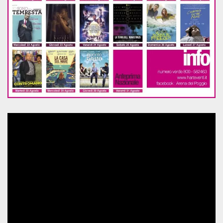
sitio web y
proporcionar
protección
contra visitantes
maliciosos.
wordpress_test_cookie
Sesión
Se utiliza en
Automattic
sitios creados
Inc.
con Wordpress.
.oooh.events
Comprueba si el
navegador tiene
habilitadas las
cookies
PHPSESSID
Sesión
Cookie
PHP.net
generada por
oooh.events
aplicaciones
basadas en el
lenguaje PHP.
Este es un
identificador de
propósito
general que se
utiliza para
mantener las
variables de
sesión del
usuario.
Normalmente es
un número
generado al