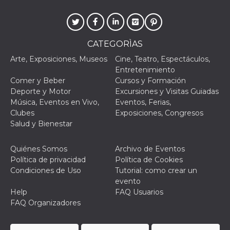
mantenie
coherenc
sesión y
proporc
servicios
personal
CATEGORÌAS
YSC
Sesión
YouTube
Google LLC
Arte, Exposiciones, Museos
Cine, Teatro, Espectáculos,
configura
.youtube.com
Entretenimiento
cookie p
rastrear l
Comer y Beber
Cursos y Formación
de video
Deporte y Motor
Excursiones y Visitas Guiadas
incrusta
Música, Eventos en Vivo,
Eventos, Ferias,
VISITOR_INFO1_LIVE
5 meses 4
Youtube 
Google LLC
Clubes
Exposiciones, Congresos
semanas
esta coo
.youtube.com
realizar 
Salud y Bienestar
seguimie
las prefe
del usua
Quiénes Somos
Archivo de Eventos
los vide
Youtube
Política de privacidad
Política de Cookies
incrustad
Condiciones de Uso
Tutorial: como crear un
sitios; t
puede de
evento
si el visi
Help
FAQ Usuarios
sitio web
utilizand
FAQ Organizadores
versión 
antigua d
interfaz 
Youtube.