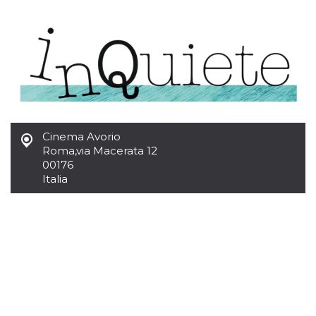
Cookies estrictamente necesarias
Cookies de preferencias
Las cookies estrictamente necesarias permiten
la funcionalidad principal del sitio web, como
el inicio de sesión de usuario y la gestión de
cuentas. El sitio web no se puede utilizar
correctamente sin las cookies estrictamente
necesarias.
Proveedor /
Nombre
Vencimiento
Descripción
Cinema Avorio
Dominio
Roma
,
via Macerata 12
cf_clearance
1 año
Esta cookie es
Cloudflare,
00176
utilizada por el
Inc.
servicio
Italia
.oooh.events
CloudFlare para
identificar el
tráfico web de
confianza y
anular cualquier
restricción de
seguridad
basada en la
dirección IP del
visitante. Es
esencial para
apoyar las
funciones de
seguridad de un