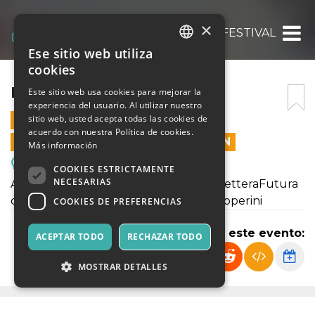
×
INQUIETE FESTIVAL
Ese sitio web utiliza
ITALIAN
cookies
ENGLISH
INQUIETE FESTIVAL
Este sitio web usa cookies para mejorar la
experiencia del usuario. Al utilizar nuestro
SPANISH
sitio web, usted acepta todas las cookies de
29 OCTUBRE 2021 - 18:00
acuerdo con nuestra Política de cookies.
LAS VENTAS EN LÍNEA TERMINARON
Más información
Reuniones, Ferias, Congresos.
COOKIES ESTRICTAMENTE
NECESARIAS
Apertura del Festival, premiazione di LetteraFutura
con la presidente di giuria Loredana Lipperini
COOKIES DE PREFERENCIAS
Compartir este evento:
ACEPTAR TODO
RECHAZAR TODO
MOSTRAR DETALLES