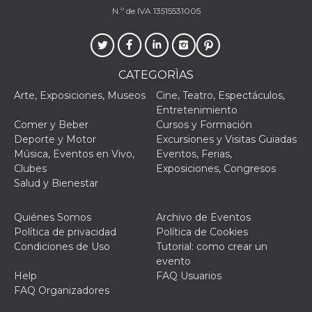
azar, la forma en
que se usa
N.º de IVA 13515531005
puede ser
específico del
sitio, pero un
buen ejemplo es
mantener un
estado de inicio
CATEGORÌAS
de sesión para
un usuario entre
Arte, Exposiciones, Museos
Cine, Teatro, Espectáculos,
páginas.
Entretenimiento
m
1 año 1 mes
Esta cookie se
Stripe
Comer y Beber
Cursos y Formación
utiliza
m.stripe.com
generalmente
Deporte y Motor
Excursiones y Visitas Guiadas
para el
Música, Eventos en Vivo,
Eventos, Ferias,
rendimiento y la
optimización de
Clubes
Exposiciones, Congresos
los servicios de
Salud y Bienestar
procesamiento
de pagos,
facilitando el
almacenamiento
Quiénes Somos
Archivo de Eventos
de contenidos
Política de privacidad
Política de Cookies
en el navegador
para hacer que
Condiciones de Uso
Tutorial: como crear un
las páginas se
evento
carguen más
rápido.
Help
FAQ Usuarios
FAQ Organizadores
CookieScriptConsent
4 semanas 2
El servicio
CookieScript
días
Cookie-
oooh.events