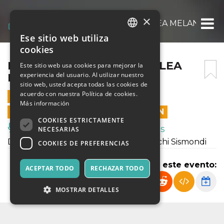
×
LA MAPPA DEL CUORE DI LEA MELANDRI
Ese sitio web utiliza
ITALIAN
cookies
ENGLISH
LA MAPPA DEL CUORE DI LEA
Este sitio web usa cookies para mejorar la
experiencia del usuario. Al utilizar nuestro
MELANDRI
SPANISH
sitio web, usted acepta todas las cookies de
acuerdo con nuestra Política de cookies.
29 ABRIL 2022 - 21:00
Más información
LAS VENTAS EN LÍNEA TERMINARON
COOKIES ESTRICTAMENTE
Música, Eventos en Vivo, Clubes
NECESARIAS
Di e con: Fiorenza Menni e Andrea Mochi Sismondi
COOKIES DE PREFERENCIAS
Compartir este evento:
ACEPTAR TODO
RECHAZAR TODO
MOSTRAR DETALLES