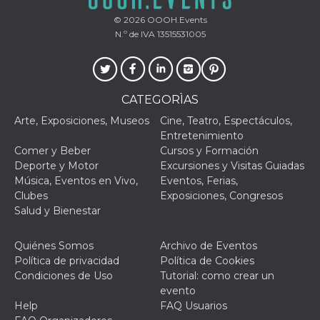
browser
dell'uten
© 2026
OOOH.Events
dell'iden
univoco, 
N.º de IVA 13515531005
per perso
la pubbli
gli utenti
xs
3 meses
Se usa p
Meta
mantene
Platform Inc.
CATEGORÌAS
sesión
.facebook.com
Arte, Exposiciones, Museos
Cine, Teatro, Espectáculos,
__cf_bm
29 minutos
Esta cook
Cloudflare
Entretenimiento
58 segundos
utiliza p
Inc.
distingui
.hubspot.com
Comer y Beber
Cursos y Formación
humanos 
Deporte y Motor
Excursiones y Visitas Guiadas
Esto es
benefici
Música, Eventos en Vivo,
Eventos, Ferias,
el sitio 
Clubes
Exposiciones, Congresos
el fin de 
informes
Salud y Bienestar
sobre el 
sitio web
Quiénes Somos
Archivo de Eventos
_cfuvid
.hubspot.com
Sesión
Esta cook
utiliza c
Política de privacidad
Política de Cookies
de segui
Condiciones de Uso
Tutorial: como crear un
de usuar
sesiones
evento
optimizar
Help
FAQ Usuarios
experienc
usuario