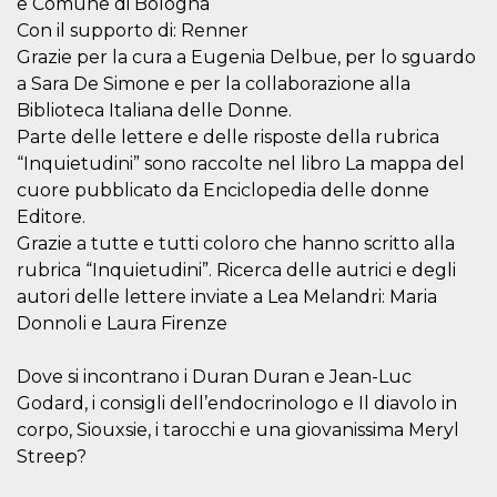
e Comune di Bologna
sitio web y
Con il supporto di: Renner
proporcionar
protección
Grazie per la cura a Eugenia Delbue, per lo sguardo
contra visitantes
maliciosos.
a Sara De Simone e per la collaborazione alla
Biblioteca Italiana delle Donne.
wordpress_test_cookie
Sesión
Se utiliza en
Automattic
sitios creados
Inc.
Parte delle lettere e delle risposte della rubrica
con Wordpress.
.oooh.events
Comprueba si el
“Inquietudini” sono raccolte nel libro La mappa del
navegador tiene
habilitadas las
cuore pubblicato da Enciclopedia delle donne
cookies
Editore.
PHPSESSID
Sesión
Cookie
PHP.net
Grazie a tutte e tutti coloro che hanno scritto alla
generada por
oooh.events
aplicaciones
rubrica “Inquietudini”. Ricerca delle autrici e degli
basadas en el
autori delle lettere inviate a Lea Melandri: Maria
lenguaje PHP.
Este es un
Donnoli e Laura Firenze
identificador de
propósito
general que se
utiliza para
Dove si incontrano i Duran Duran e Jean-Luc
mantener las
Godard, i consigli dell’endocrinologo e Il diavolo in
variables de
sesión del
corpo, Siouxsie, i tarocchi e una giovanissima Meryl
usuario.
Normalmente es
Streep?
un número
generado al