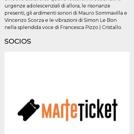
Script.com
utiliza esta
urgenze adolescenziali di allora, le risonanze
cookie para
presenti, gli ardimenti sonori di Mauro Sommavilla e
recordar las
preferencias de
Vincenzo Scorza e le vibrazioni di Simon Le Bon
consentimiento
de cookies de
nella splendida voce di Francesca Pizzo | Cristallo.
los visitantes. Es
necesario que el
banner de
SOCIOS
cookies de
Cookie-
Script.com
funcione
correctamente.
Declaración de almacenamiento
Tipo de
Nombre
Descripción
almacenamiento
fbssls_314278995690155
Almacenamiento
de sesión
wpEmojiSettingsSupports
Almacenamiento
de sesión
cn_uc__
Almacenamiento
local