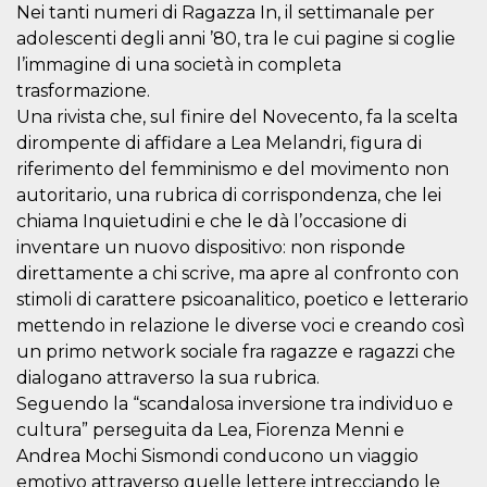
azar, la forma en
Nei tanti numeri di Ragazza In, il settimanale per
que se usa
puede ser
adolescenti degli anni ’80, tra le cui pagine si coglie
específico del
sitio, pero un
l’immagine di una società in completa
buen ejemplo es
trasformazione.
mantener un
estado de inicio
Una rivista che, sul finire del Novecento, fa la scelta
de sesión para
un usuario entre
dirompente di affidare a Lea Melandri, figura di
páginas.
riferimento del femminismo e del movimento non
m
1 año 1 mes
Esta cookie se
Stripe
autoritario, una rubrica di corrispondenza, che lei
utiliza
m.stripe.com
generalmente
chiama Inquietudini e che le dà l’occasione di
para el
inventare un nuovo dispositivo: non risponde
rendimiento y la
optimización de
direttamente a chi scrive, ma apre al confronto con
los servicios de
procesamiento
stimoli di carattere psicoanalitico, poetico e letterario
de pagos,
facilitando el
mettendo in relazione le diverse voci e creando così
almacenamiento
un primo network sociale fra ragazze e ragazzi che
de contenidos
en el navegador
dialogano attraverso la sua rubrica.
para hacer que
las páginas se
Seguendo la “scandalosa inversione tra individuo e
carguen más
cultura” perseguita da Lea, Fiorenza Menni e
rápido.
Andrea Mochi Sismondi conducono un viaggio
CookieScriptConsent
4 semanas 2
El servicio
CookieScript
días
Cookie-
oooh.events
emotivo attraverso quelle lettere intrecciando le