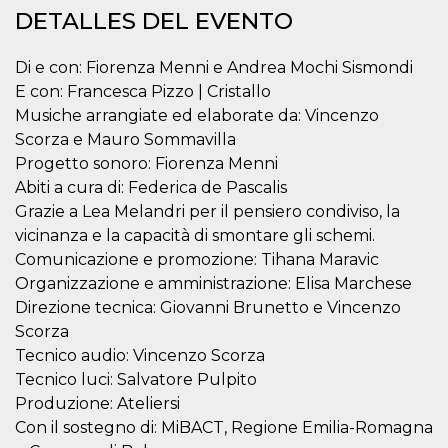
Cookies estrictamente necesarias
DETALLES DEL EVENTO
Cookies de preferencias
Di e con: Fiorenza Menni e Andrea Mochi Sismondi
Las cookies estrictamente necesarias permiten
la funcionalidad principal del sitio web, como
E con: Francesca Pizzo | Cristallo
el inicio de sesión de usuario y la gestión de
Musiche arrangiate ed elaborate da: Vincenzo
cuentas. El sitio web no se puede utilizar
correctamente sin las cookies estrictamente
Scorza e Mauro Sommavilla
necesarias.
Progetto sonoro: Fiorenza Menni
Proveedor /
Abiti a cura di: Federica de Pascalis
Nombre
Vencimiento
Descripción
Dominio
Grazie a Lea Melandri per il pensiero condiviso, la
cf_clearance
1 año
Esta cookie es
Cloudflare,
vicinanza e la capacità di smontare gli schemi.
utilizada por el
Inc.
servicio
.oooh.events
Comunicazione e promozione: Tihana Maravic
CloudFlare para
identificar el
Organizzazione e amministrazione: Elisa Marchese
tráfico web de
Direzione tecnica: Giovanni Brunetto e Vincenzo
confianza y
anular cualquier
Scorza
restricción de
seguridad
Tecnico audio: Vincenzo Scorza
basada en la
dirección IP del
Tecnico luci: Salvatore Pulpito
visitante. Es
Produzione: Ateliersi
esencial para
apoyar las
Con il sostegno di: MiBACT, Regione Emilia-Romagna
funciones de
seguridad de un