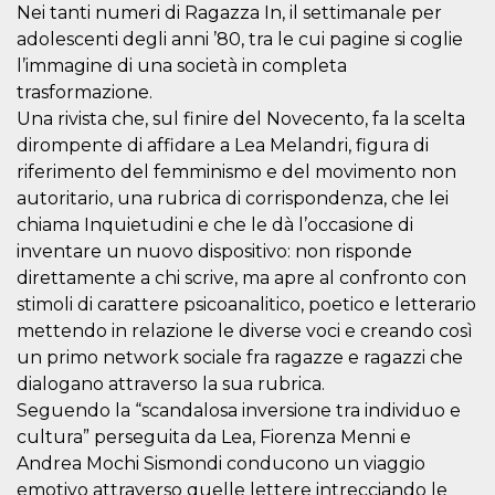
Nei tanti numeri di Ragazza In, il settimanale per
how it is
used can be
adolescenti degli anni ’80, tra le cui pagine si coglie
specific to
the site, but
l’immagine di una società in completa
a good
example is
trasformazione.
maintaining
Una rivista che, sul finire del Novecento, fa la scelta
a logged-in
status for a
dirompente di affidare a Lea Melandri, figura di
user
between
riferimento del femminismo e del movimento non
pages.
autoritario, una rubrica di corrispondenza, che lei
m
1 year 1
This cookie
Stripe
chiama Inquietudini e che le dà l’occasione di
month
is generally
m.stripe.com
used for
inventare un nuovo dispositivo: non risponde
performance
direttamente a chi scrive, ma apre al confronto con
and
optimization
stimoli di carattere psicoanalitico, poetico e letterario
of payment
processing
mettendo in relazione le diverse voci e creando così
services,
facilitating
un primo network sociale fra ragazze e ragazzi che
caching of
dialogano attraverso la sua rubrica.
content on
the browser
Seguendo la “scandalosa inversione tra individuo e
to make
pages load
cultura” perseguita da Lea, Fiorenza Menni e
faster.
Andrea Mochi Sismondi conducono un viaggio
CookieScriptConsent
4 weeks 2
This cookie
CookieScript
emotivo attraverso quelle lettere intrecciando le
days
is used by
oooh.events