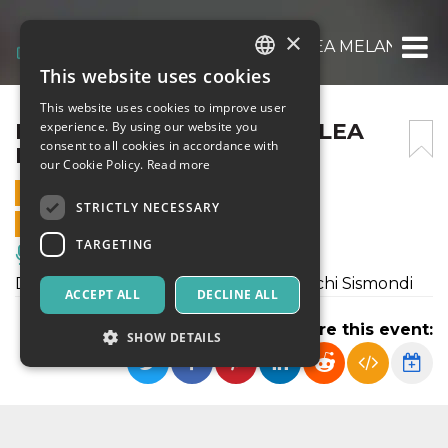
×
LA MAPPA DEL CUORE DI LEA MELANDRI
This website uses cookies
ITALIAN
This website uses cookies to improve user
ENGLISH
LA MAPPA DEL CUORE DI LEA
experience. By using our website you
consent to all cookies in accordance with
MELANDRI
SPANISH
our Cookie Policy.
Read more
29 APRIL 2022 - 21:00
STRICTLY NECESSARY
ONLINE SALES ENDED
TARGETING
Music, Live Events, Clubs
Di e con: Fiorenza Menni e Andrea Mochi Sismondi
ACCEPT ALL
DECLINE ALL
Share this event:
SHOW DETAILS
Strictly necessary
Targeting
Strictly necessary cookies allow core website