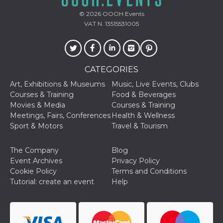
and bots. T
beneficial f
© 2026
OOOH.Events
website, in
to make va
VAT N. 13515531005
reports on 
of their we
_cfuvid
.hubspot.com
Session
This cookie
used for p
of tracking
CATEGORIES
across sess
optimize u
Art, Exhibitions & Museums
Music, Live Events, Clubs
experience
maintainin
Courses & Training
Food & Beverages
session
Movies & Media
Courses & Training
consistenc
providing
Meetings, Fairs, Conferences
Health & Wellness
personaliz
Sport & Motors
Travel & Tourism
services.
YSC
Session
This cookie 
Google LLC
by YouTube
.youtube.com
The Company
Blog
track views
Event Archives
Privacy Policy
embedded
videos.
Cookie Policy
Terms and Conditions
Tutorial: create an event
Help
VISITOR_INFO1_LIVE
5 months
This cookie 
Google LLC
4 weeks
by Youtube
.youtube.com
keep track 
preferences
Youtube vi
embedded 