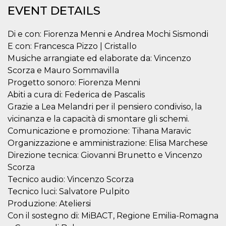
functionality such as user login and account
EVENT DETAILS
management. The website cannot be used
properly without strictly necessary cookies.
Di e con: Fiorenza Menni e Andrea Mochi Sismondi
Provider /
Name
Expiration
Description
E con: Francesca Pizzo | Cristallo
Domain
Musiche arrangiate ed elaborate da: Vincenzo
cf_clearance
1 year
This cookie
Cloudflare,
is used by
Inc.
Scorza e Mauro Sommavilla
the
.oooh.events
Progetto sonoro: Fiorenza Menni
CloudFlare
service to
Abiti a cura di: Federica de Pascalis
identify
trusted web
Grazie a Lea Melandri per il pensiero condiviso, la
traffic and
override any
vicinanza e la capacità di smontare gli schemi.
security
Comunicazione e promozione: Tihana Maravic
restrictions
based on
Organizzazione e amministrazione: Elisa Marchese
the visitor's
IP address. It
Direzione tecnica: Giovanni Brunetto e Vincenzo
is essential
Scorza
for
supporting a
Tecnico audio: Vincenzo Scorza
website's
security
Tecnico luci: Salvatore Pulpito
features and
in providing
Produzione: Ateliersi
protection
Con il sostegno di: MiBACT, Regione Emilia-Romagna
against
malicious