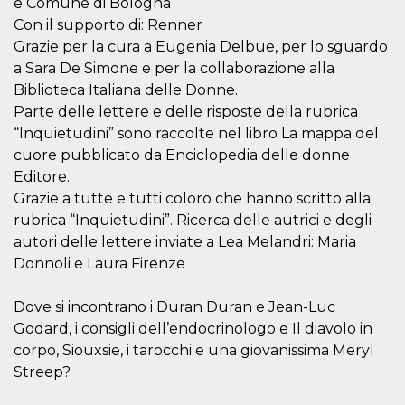
e Comune di Bologna
visitors.
Con il supporto di: Renner
wordpress_test_cookie
Session
Used on
Automattic
Grazie per la cura a Eugenia Delbue, per lo sguardo
sites built
Inc.
with
.oooh.events
a Sara De Simone e per la collaborazione alla
Wordpress.
Tests
Biblioteca Italiana delle Donne.
whether or
Parte delle lettere e delle risposte della rubrica
not the
browser has
“Inquietudini” sono raccolte nel libro La mappa del
cookies
enabled
cuore pubblicato da Enciclopedia delle donne
PHPSESSID
Session
Cookie
Editore.
PHP.net
generated
oooh.events
Grazie a tutte e tutti coloro che hanno scritto alla
by
applications
rubrica “Inquietudini”. Ricerca delle autrici e degli
based on
the PHP
autori delle lettere inviate a Lea Melandri: Maria
language.
Donnoli e Laura Firenze
This is a
general
purpose
identifier
Dove si incontrano i Duran Duran e Jean-Luc
used to
maintain
Godard, i consigli dell’endocrinologo e Il diavolo in
user session
corpo, Siouxsie, i tarocchi e una giovanissima Meryl
variables. It
is normally a
Streep?
random
generated
number,