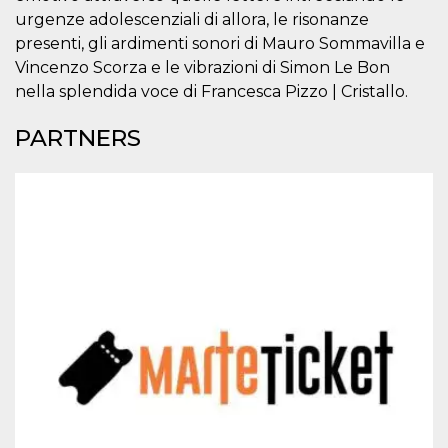
Cookie-
urgenze adolescenziali di allora, le risonanze
Script.com
service to
presenti, gli ardimenti sonori di Mauro Sommavilla e
remember
Vincenzo Scorza e le vibrazioni di Simon Le Bon
visitor
cookie
nella splendida voce di Francesca Pizzo | Cristallo.
consent
preferences.
It is
PARTNERS
necessary
for Cookie-
Script.com
cookie
banner to
work
properly.
Storage declaration
Storage
Name
Description
type
fbssls_314278995690155
Session
storage
wpEmojiSettingsSupports
Session
storage
cn_uc__
Local
storage