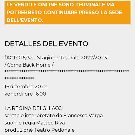
Cookies estrictamente necesarias
LE VENDITE ONLINE SONO TERMINATE MA
Cookies de preferencias
POTREBBERO CONTINUARE PRESSO LA SEDE
DELL'EVENTO.
Las cookies estrictamente necesarias permiten
la funcionalidad principal del sitio web, como
el inicio de sesión de usuario y la gestión de
cuentas. El sitio web no se puede utilizar
correctamente sin las cookies estrictamente
DETALLES DEL EVENTO
necesarias.
Proveedor /
Nombre
Vencimiento
Descripción
fACTORy32 - Stagione Teatrale 2022/2023
Dominio
/ Come Back Home /
cf_clearance
1 año
Esta cookie es
Cloudflare,
utilizada por el
***********************************************************
Inc.
servicio
.oooh.events
**************
CloudFlare para
identificar el
16 dicembre 2022
tráfico web de
confianza y
venerdì ore 16.00
anular cualquier
restricción de
seguridad
LA REGINA DEI GHIACCI
basada en la
dirección IP del
scritto e interpretato da Francesca Verga
visitante. Es
esencial para
suoni e regia Matteo Riva
apoyar las
produzione Teatro Pedonale
funciones de
seguridad de un