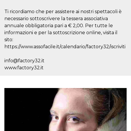
azar, la forma en
que se usa
puede ser
Ti ricordiamo che per assistere ai nostri spettacoli è
específico del
sitio, pero un
necessario sottoscrivere la tessera associativa
buen ejemplo es
mantener un
annuale obbligatoria pari a € 2,00. Per tutte le
estado de inicio
informazioni e per la sottoscrizione online, visita il
de sesión para
un usuario entre
sito:
páginas.
https://www.assofacile.it/calendario/factory32/iscriviti
m
1 año 1 mes
Esta cookie se
Stripe
utiliza
m.stripe.com
generalmente
info@factory32.it
para el
rendimiento y la
www.factory32.it
optimización de
los servicios de
procesamiento
de pagos,
facilitando el
almacenamiento
de contenidos
en el navegador
para hacer que
las páginas se
carguen más
rápido.
CookieScriptConsent
4 semanas 2
El servicio
CookieScript
días
Cookie-
oooh.events