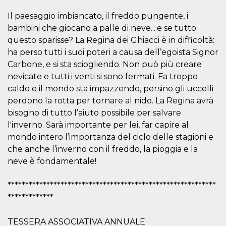
sitio web y
proporcionar
Il paesaggio imbiancato, il freddo pungente, i
protección
bambini che giocano a palle di neve....e se tutto
contra visitantes
maliciosos.
questo sparisse? La Regina dei Ghiacci è in difficoltà:
wordpress_test_cookie
Sesión
Se utiliza en
Automattic
ha perso tutti i suoi poteri a causa dell’egoista Signor
sitios creados
Inc.
Carbone, e si sta sciogliendo. Non può più creare
con Wordpress.
.oooh.events
Comprueba si el
nevicate e tutti i venti si sono fermati. Fa troppo
navegador tiene
habilitadas las
caldo e il mondo sta impazzendo, persino gli uccelli
cookies
perdono la rotta per tornare al nido. La Regina avrà
PHPSESSID
Sesión
Cookie
PHP.net
bisogno di tutto l’aiuto possibile per salvare
generada por
oooh.events
aplicaciones
l'inverno. Sarà importante per lei, far capire al
basadas en el
lenguaje PHP.
mondo intero l’importanza del ciclo delle stagioni e
Este es un
che anche l’inverno con il freddo, la pioggia e la
identificador de
propósito
neve è fondamentale!
general que se
utiliza para
mantener las
variables de
***********************************************************
sesión del
*************
usuario.
Normalmente es
un número
generado al
TESSERA ASSOCIATIVA ANNUALE