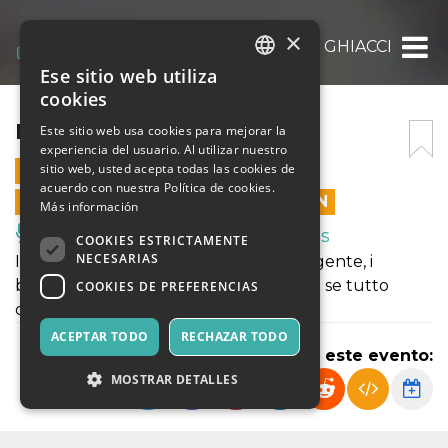
×
LA REGINA DEI GHIACCI
Ese sitio web utiliza
ITALIAN
cookies
ENGLISH
LA REGINA DEI GHIACCI
Este sitio web usa cookies para mejorar la
experiencia del usuario. Al utilizar nuestro
SPANISH
sitio web, usted acepta todas las cookies de
16 DICIEMBRE 2022 - 11:00
acuerdo con nuestra Política de cookies.
LAS VENTAS EN LÍNEA TERMINARON
Más información
Música, Eventos en Vivo, Clubes
COOKIES ESTRICTAMENTE
NECESARIAS
Il paesaggio imbiancato, il freddo pungente, i
bambini che giocano a palle di neve....e se tutto
COOKIES DE PREFERENCIAS
questo sparisse?
ACEPTAR TODO
RECHAZAR TODO
Compartir este evento:
MOSTRAR DETALLES