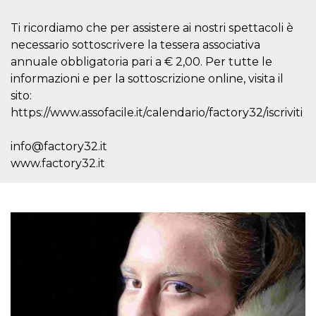
how it is
used can be
Ti ricordiamo che per assistere ai nostri spettacoli è
specific to
the site, but
necessario sottoscrivere la tessera associativa
a good
example is
annuale obbligatoria pari a € 2,00. Per tutte le
maintaining
a logged-in
informazioni e per la sottoscrizione online, visita il
status for a
sito:
user
between
https://www.assofacile.it/calendario/factory32/iscriviti
pages.
m
1 year 1
This cookie
Stripe
info@factory32.it
month
is generally
m.stripe.com
used for
www.factory32.it
performance
and
optimization
of payment
processing
services,
facilitating
caching of
content on
the browser
to make
pages load
faster.
CookieScriptConsent
4 weeks 2
This cookie
CookieScript
days
is used by
oooh.events