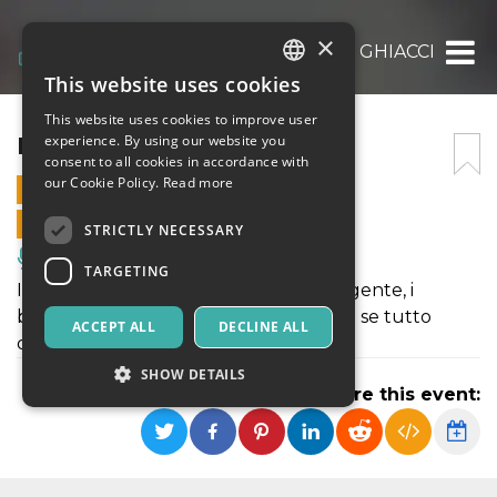
×
LA REGINA DEI GHIACCI
This website uses cookies
ITALIAN
This website uses cookies to improve user
ENGLISH
LA REGINA DEI GHIACCI
experience. By using our website you
consent to all cookies in accordance with
SPANISH
our Cookie Policy.
Read more
16 DECEMBER 2022 - 11:00
ONLINE SALES ENDED
STRICTLY NECESSARY
Music, Live Events, Clubs
TARGETING
Il paesaggio imbiancato, il freddo pungente, i
bambini che giocano a palle di neve....e se tutto
ACCEPT ALL
DECLINE ALL
questo sparisse?
SHOW DETAILS
Share this event:
Strictly necessary
Targeting
Strictly necessary cookies allow core website