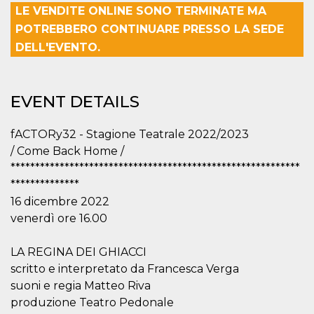
LE VENDITE ONLINE SONO TERMINATE MA
functionality such as user login and account
management. The website cannot be used
POTREBBERO CONTINUARE PRESSO LA SEDE
properly without strictly necessary cookies.
DELL'EVENTO.
Provider /
Name
Expiration
Description
Domain
cf_clearance
1 year
This cookie
Cloudflare,
is used by
Inc.
EVENT DETAILS
the
.oooh.events
CloudFlare
service to
fACTORy32 - Stagione Teatrale 2022/2023
identify
trusted web
/ Come Back Home /
traffic and
override any
***********************************************************
security
restrictions
**************
based on
16 dicembre 2022
the visitor's
IP address. It
venerdì ore 16.00
is essential
for
supporting a
LA REGINA DEI GHIACCI
website's
security
scritto e interpretato da Francesca Verga
features and
in providing
suoni e regia Matteo Riva
protection
against
produzione Teatro Pedonale
malicious