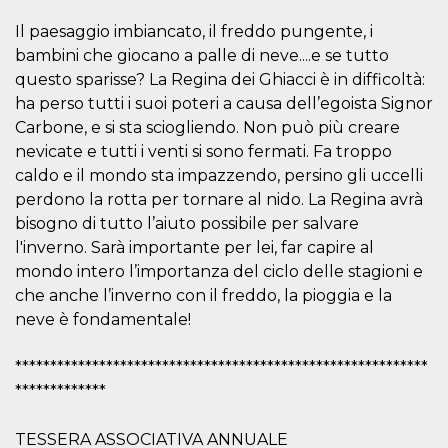
visitors.
Il paesaggio imbiancato, il freddo pungente, i
wordpress_test_cookie
Session
Used on
Automattic
sites built
bambini che giocano a palle di neve....e se tutto
Inc.
with
.oooh.events
questo sparisse? La Regina dei Ghiacci è in difficoltà:
Wordpress.
Tests
ha perso tutti i suoi poteri a causa dell’egoista Signor
whether or
not the
Carbone, e si sta sciogliendo. Non può più creare
browser has
nevicate e tutti i venti si sono fermati. Fa troppo
cookies
enabled
caldo e il mondo sta impazzendo, persino gli uccelli
PHPSESSID
Session
Cookie
PHP.net
perdono la rotta per tornare al nido. La Regina avrà
generated
oooh.events
by
bisogno di tutto l’aiuto possibile per salvare
applications
l'inverno. Sarà importante per lei, far capire al
based on
the PHP
mondo intero l’importanza del ciclo delle stagioni e
language.
This is a
che anche l’inverno con il freddo, la pioggia e la
general
neve è fondamentale!
purpose
identifier
used to
maintain
***********************************************************
user session
variables. It
*************
is normally a
random
generated
TESSERA ASSOCIATIVA ANNUALE
number,