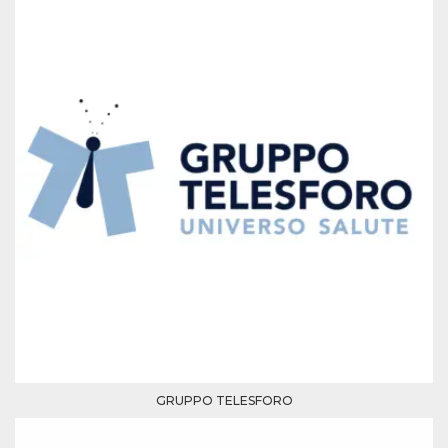
azar, la forma en
que se usa
puede ser
específico del
sitio, pero un
buen ejemplo es
mantener un
estado de inicio
de sesión para
un usuario entre
páginas.
m
1 año 1 mes
Esta cookie se
Stripe
utiliza
m.stripe.com
generalmente
para el
rendimiento y la
optimización de
los servicios de
procesamiento
de pagos,
facilitando el
almacenamiento
de contenidos
en el navegador
para hacer que
las páginas se
carguen más
rápido.
GRUPPO TELESFORO
CookieScriptConsent
4 semanas 2
El servicio
CookieScript
días
Cookie-
oooh.events