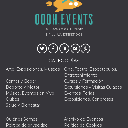
mantenie
coherenc
sesión y
proporc
servicios
personal
© 2026
OOOH.Events
YSC
Sesión
YouTube
Google LLC
N.º de IVA 13515531005
configura
.youtube.com
cookie p
rastrear l
de video
incrusta
VISITOR_INFO1_LIVE
5 meses 4
Youtube 
Google LLC
CATEGORÌAS
semanas
esta coo
.youtube.com
realizar 
Arte, Exposiciones, Museos
Cine, Teatro, Espectáculos,
seguimie
Entretenimiento
las prefe
del usua
Comer y Beber
Cursos y Formación
los vide
Deporte y Motor
Excursiones y Visitas Guiadas
Youtube
incrustad
Música, Eventos en Vivo,
Eventos, Ferias,
sitios; t
Clubes
Exposiciones, Congresos
puede de
si el visi
Salud y Bienestar
sitio web
utilizand
versión 
Quiénes Somos
Archivo de Eventos
antigua d
interfaz 
Política de privacidad
Política de Cookies
Youtube.