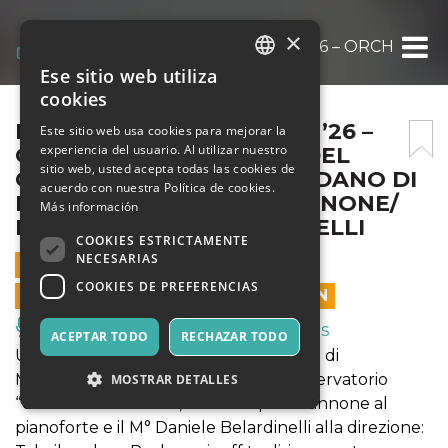
×
MANFREDONIA CLASSICA ’26 – ORCHESTRA 
Ese sitio web utiliza
ITALIAN
cookies
ENGLISH
MANFREDONIA CLASSICA ’26 –
Este sitio web usa cookies para mejorar la
experiencia del usuario. Al utilizar nuestro
ORCHESTRA SINFONICA DEL
SPANISH
sitio web, usted acepta todas las cookies de
CONSERVATORIO U. GIORDANO DI
acuerdo con nuestra Política de cookies.
FOGGIA – PIANISTA: P. IANNONE/
Más información
DIRETTORE: D. BELARDINELLI
COOKIES ESTRICTAMENTE
NECESARIAS
16 JULIO 2026 - 21:00
COOKIES DE PREFERENCIAS
LAS VENTAS EN LÍNEA TERMINARON
Música, Eventos en Vivo, Clubes
ACEPTAR TODO
RECHAZAR TODO
Una grande serata sinfonica al Castello di
Manfredonia con l’Orchestra del Conservatorio
MOSTRAR DETALLES
“Umberto Giordano”, il M° Pasquale Iannone al
pianoforte e il M° Daniele Belardinelli alla direzione: