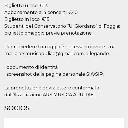
sitio web y
Biglietto unico: €13
proporcionar
protección
Abbonamento ai 4 concerti: €40
contra visitantes
Biglietto in loco: €15
maliciosos.
Studenti del Conservatorio “U. Giordano” di Foggia:
wordpress_test_cookie
Sesión
Se utiliza en
Automattic
sitios creados
biglietto omaggio previa prenotazione.
Inc.
con Wordpress.
.oooh.events
Comprueba si el
navegador tiene
Per richiedere l’omaggio è necessario inviare una
habilitadas las
cookies
mail a arsmusicapuliae@gmail.com, allegando:
PHPSESSID
Sesión
Cookie
PHP.net
generada por
oooh.events
∙ documento di identità;
aplicaciones
basadas en el
∙ screenshot della pagina personale SIA/SIP.
lenguaje PHP.
Este es un
identificador de
La prenotazione dovrà essere confermata
propósito
general que se
dall’Associazione ARS MUSICA APULIAE.
utiliza para
mantener las
variables de
SOCIOS
sesión del
usuario.
Normalmente es
un número
generado al