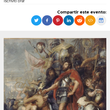
Iscriviti ora!
Cookies estrictamente necesarias
Cookies de preferencias
Compartir este evento:
Las cookies estrictamente necesarias permiten
la funcionalidad principal del sitio web, como
el inicio de sesión de usuario y la gestión de
cuentas. El sitio web no se puede utilizar
correctamente sin las cookies estrictamente
necesarias.
Proveedor /
Nombre
Vencimiento
Descripción
Dominio
cf_clearance
1 año
Esta cookie es
Cloudflare,
utilizada por el
Inc.
servicio
.oooh.events
CloudFlare para
identificar el
tráfico web de
confianza y
anular cualquier
restricción de
seguridad
basada en la
dirección IP del
visitante. Es
esencial para
apoyar las
funciones de
seguridad de un