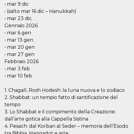
mantenie
• mar 9 dic
coherenc
• (salto mar 16 dic – Ḥanukkah)
sesión y
proporc
• mar 23 dic
servicios
personal
Gennaio 2026
• mar 6 gen
YSC
Sesión
YouTube
Google LLC
configura
.youtube.com
• mar 13 gen
cookie p
rastrear l
• mar 20 gen
de video
incrusta
• mar 27 gen
Febbraio 2026
VISITOR_INFO1_LIVE
5 meses 4
Youtube 
Google LLC
semanas
esta coo
.youtube.com
• mar 3 feb
realizar 
seguimie
• mar 10 feb
las prefe
del usua
los vide
1. Chagall, Rosh Ḥodesh: la luna nuova e lo zodiaco
Youtube
incrustad
2. Shabbat: un tempio fatto di santificazione del
sitios; t
puede de
tempo
si el visi
3. Lo Shabbat e il compimento della Creazione:
sitio web
utilizand
dall’arte gotica alla Cappella Sistina
versión 
antigua d
4. Pesach: dal Korban al Seder – memoria dell’Esodo
interfaz 
tra Bibbia, Haggadot e arte
Youtube.