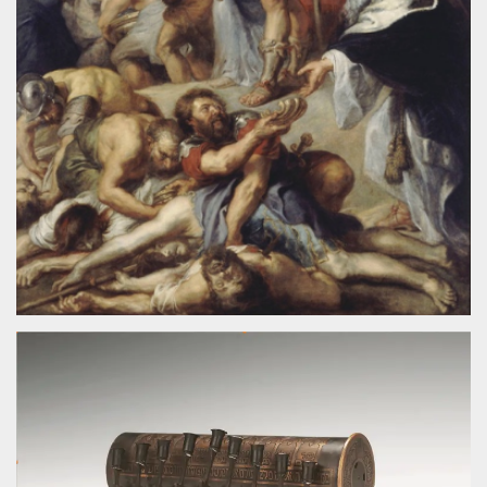
sitio web y
proporcionar
protección
contra visitantes
maliciosos.
wordpress_test_cookie
Sesión
Se utiliza en
Automattic
sitios creados
Inc.
con Wordpress.
.oooh.events
Comprueba si el
navegador tiene
habilitadas las
cookies
PHPSESSID
Sesión
Cookie
PHP.net
generada por
oooh.events
aplicaciones
basadas en el
lenguaje PHP.
Este es un
identificador de
propósito
general que se
utiliza para
mantener las
variables de
sesión del
usuario.
Normalmente es
un número
generado al