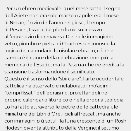
Per un ebreo medievale, quel mese sotto il segno
dell’Ariete non era solo marzo o aprile: era il mese
di Nissan, l’inizio dell’anno religioso, il tempo
di Pesach, fissato dal plenilunio successivo
Proveedor /
all’equinozio di primavera. Dietro le immagini in
Nombre
Vencimiento
Descripc
Dominio
vetro, piombo e pietra di Chartres si riconosce la
c_user
4 semanas 2
Cookie de
Meta
logica del calendario lunisolare ebraico; ciò che
días
de sesió
Platform Inc.
usuario.
.facebook.com
cambia è il cuore della celebrazione: non più la
ser de se
memoria dell’Esodo, ma la Pasqua che ne eredita la
permane
durante 
scansione trasformandone il significato.
datr
2 años
Esta coo
Meta
Questo è il senso dello “sbirciare”: l’arte occidentale
identifica
Platform Inc.
navegado
cattolica ha osservato e rielaborato i mo‘adim, i
.facebook.com
conecta 
“tempi fissati” dell’ebraismo, proiettandoli nel
Facebook
directam
proprio calendario liturgico e nella propria teologia.
vinculad
usuario 
Lo ha fatto attraverso le pietre delle cattedrali, le
Faceboo
miniature dei Libri d’Ore, i cicli affrescati, ma anche
individua
Facebook
con immagini più sottili: la luna crescente di un Rosh
que se ut
ayudar c
Ḥodesh diventa attributo della Vergine; il settimo
seguridad