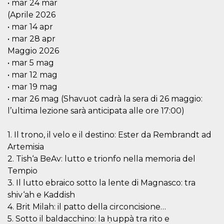
• mar 24 mar
funzional
modifich
(Aprile 2026
dell'inter
• mar 14 apr
vengono
agli uten
• mar 28 apr
nell'ambi
e
Maggio 2026
implemen
• mar 5 mag
graduali,
garante
• mar 12 mag
un'esper
coerente
• mar 19 mag
determin
utente d
• mar 26 mag (Shavuot cadrà la sera di 26 maggio:
esperime
l’ultima lezione sarà anticipata alle ore 17:00)
1. Il trono, il velo e il destino: Ester da Rembrandt ad
Artemisia
2. Tish‘a BeAv: lutto e trionfo nella memoria del
Tempio
3. Il lutto ebraico sotto la lente di Magnasco: tra
shiv‘ah e Kaddish
4. Brit Milah: il patto della circoncisione…
5. Sotto il baldacchino: la ḥuppà tra rito e