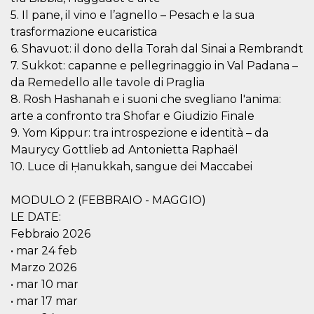
5. Il pane, il vino e l’agnello – Pesach e la sua
VISITOR_PRIVACY_METADATA
5 meses 4
Esta cook
YouTube
semanas
utiliza p
.youtube.com
trasformazione eucaristica
almacena
6. Shavuot: il dono della Torah dal Sinai a Rembrandt
consenti
del usuar
7. Sukkot: capanne e pellegrinaggio in Val Padana –
opciones
privacid
da Remedello alle tavole di Praglia
interacci
sitio. Reg
8. Rosh Hashanah e i suoni che svegliano l'anima:
datos sob
arte a confronto tra Shofar e Giudizio Finale
consenti
del visit
9. Yom Kippur: tra introspezione e identità – da
relación
diversas 
Maurycy Gottlieb ad Antonietta Raphaël
y config
10. Luce di Ḥanukkah, sangue dei Maccabei
de privac
asegura
sus prefe
sean hon
MODULO 2 (FEBBRAIO - MAGGIO)
futuras s
LE DATE:
__Secure-ROLLOUT_TOKEN
.youtube.com
5 meses 4
Utilizzat
Febbraio 2026
semanas
YouTube
gestire
• mar 24 feb
l'implem
e la
Marzo 2026
sperimen
• mar 10 mar
delle fun
Aiuta Go
• mar 17 mar
controlla
nuove