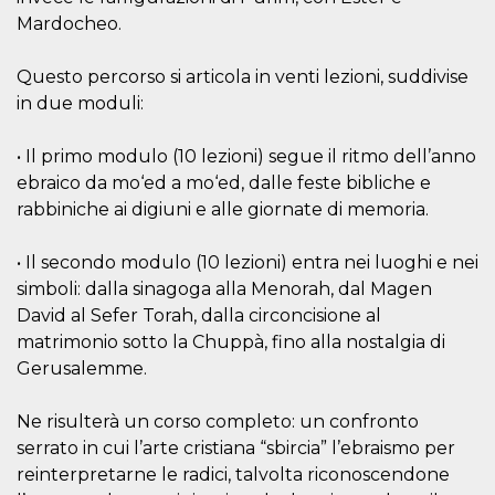
le impos
Mardocheo.
della lin
permetto
condivide
Questo percorso si articola in venti lezioni, suddivise
pagina.
in due moduli:
fr
3 meses
Contiene
Meta
combina
Platform Inc.
identific
.facebook.com
única de
• Il primo modulo (10 lezioni) segue il ritmo dell’anno
navegado
ebraico da mo‘ed a mo‘ed, dalle feste bibliche e
utiliza p
publicid
rabbiniche ai digiuni e alle giornate di memoria.
dirigida.
oo
5 años
Cookie d
Meta
• Il secondo modulo (10 lezioni) entra nei luoghi e nei
exclusió
Platform Inc.
anuncios
.facebook.com
simboli: dalla sinagoga alla Menorah, dal Magen
sb
2 años
Identific
David al Sefer Torah, dalla circoncisione al
Meta
navegad
Platform Inc.
matrimonio sotto la Chuppà, fino alla nostalgia di
Faceboo
.facebook.com
autentica
Gerusalemme.
marketin
cookies 
función
Ne risulterà un corso completo: un confronto
específic
Faceboo
serrato in cui l’arte cristiana “sbircia” l’ebraismo per
usida
.facebook.com
Sesión
raccoglie
reinterpretarne le radici, talvolta riconoscendone
informaz