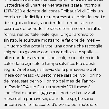
Script.com
utiliza esta
Cattedrale di Chartres, vetrata realizzata intorno al
cookie para
1217–1220 e donata dal conte Thibaut VI di Blois, un
recordar las
preferencias de
cerchio di dodici figure rappresenta il ciclo dei mesi e
consentimiento
de cookies de
dei segni zodiacali, scandendo il tempo sacro e
los visitantes. Es
necesario que el
cosmico del periodo. Lo stesso tema ricorre, in altra
banner de
forma, nel portale reale: qui, lungo l’archivolto
cookies de
Cookie-
sinistro, le sculture mostrano le fatiche dei mesi —
Script.com
funcione
un uomo che pota la vite, una donna che raccoglie
correctamente.
spighe, un giovane con un agnello sulle spalle —
Declaración de almacenamiento
alternandole ai simboli zodiacali, in un intreccio di
calendario agricolo e tempo salvifico. Fra questi
Tipo de
Nombre
Descripción
almacenamiento
segni, l’Ariete segna l’avvio della primavera e del
mese connesso: «Questo mese sarà per voi il primo
fbssls_314278995690155
Almacenamiento
de sesión
dei mesi, sarà per voi il primo dei mesi dell’anno».
wpEmojiSettingsSupports
Almacenamiento
In Esodo 13:4 e in Deuteronomio 16:1 il mese è
de sesión
specificato come חֹדֶשׁ הָאָבִיב – ḥodesh ha-aviv, «il
cn_uc__
Almacenamiento
mese della primavera», quando le spighe sono
local
ancora verdi e il raccolto d’orzo sta per maturare.