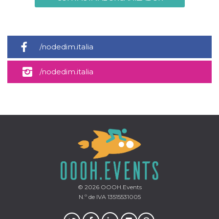
/nodedim.italia
/nodedim.italia
© 2026
OOOH.Events
N.º de IVA 13515531005