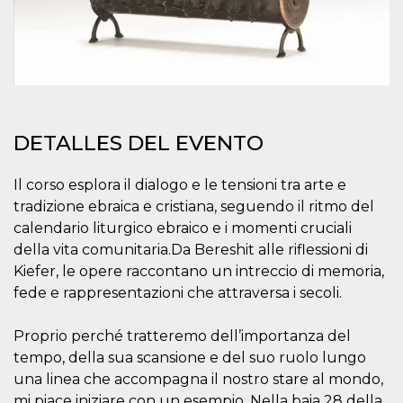
azar, la forma en
que se usa
puede ser
específico del
sitio, pero un
buen ejemplo es
mantener un
estado de inicio
de sesión para
un usuario entre
páginas.
DETALLES DEL EVENTO
m
1 año 1 mes
Esta cookie se
Stripe
utiliza
m.stripe.com
generalmente
Il corso esplora il dialogo e le tensioni tra arte e
para el
rendimiento y la
tradizione ebraica e cristiana, seguendo il ritmo del
optimización de
calendario liturgico ebraico e i momenti cruciali
los servicios de
procesamiento
della vita comunitaria.Da Bereshit alle riflessioni di
de pagos,
facilitando el
Kiefer, le opere raccontano un intreccio di memoria,
almacenamiento
de contenidos
fede e rappresentazioni che attraversa i secoli.
en el navegador
para hacer que
las páginas se
Proprio perché tratteremo dell’importanza del
carguen más
rápido.
tempo, della sua scansione e del suo ruolo lungo
una linea che accompagna il nostro stare al mondo,
CookieScriptConsent
4 semanas 2
El servicio
CookieScript
días
Cookie-
oooh.events
mi piace iniziare con un esempio. Nella baia 28 della