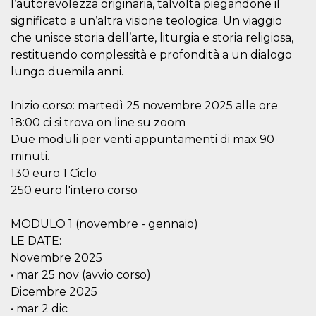
l’autorevolezza originaria, talvolta piegandone il
browser
dell'uten
significato a un’altra visione teologica. Un viaggio
dell'iden
univoco, 
che unisce storia dell’arte, liturgia e storia religiosa,
per perso
la pubbli
restituendo complessità e profondità a un dialogo
gli utenti
lungo duemila anni.
xs
3 meses
Se usa p
Meta
mantene
Platform Inc.
sesión
.facebook.com
Inizio corso: martedì 25 novembre 2025 alle ore
18:00 ci si trova on line su zoom
__cf_bm
29 minutos
Esta cook
Cloudflare
58 segundos
utiliza p
Inc.
Due moduli per venti appuntamenti di max 90
distingui
.hubspot.com
humanos 
minuti.
Esto es
130 euro 1 Ciclo
benefici
el sitio 
250 euro l'intero corso
el fin de 
informes
sobre el 
MODULO 1 (novembre - gennaio)
sitio web
LE DATE:
_cfuvid
.hubspot.com
Sesión
Esta cook
utiliza c
Novembre 2025
de segui
de usuar
• mar 25 nov (avvio corso)
sesiones
Dicembre 2025
optimizar
experienc
• mar 2 dic
usuario