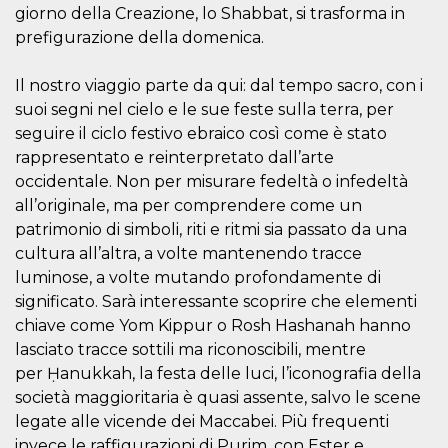
actividad
giorno della Creazione, lo Shabbat, si trasforma in
de sesió
prefigurazione della domenica.
sospecho
especial
la detecc
bots que
Il nostro viaggio parte da qui: dal tempo sacro, con i
acceder a
suoi segni nel cielo e le sue feste sulla terra, per
servicio
también 
seguire il ciclo festivo ebraico così come è stato
el perfil 
comport
rappresentato e reinterpretato dall’arte
asociado
cookie d
occidentale. Non per misurare fedeltà o infedeltà
se elimin
all’originale, ma per comprendere come un
después 
días. Est
patrimonio di simboli, riti e ritmi sia passato da una
también 
través d
cultura all’altra, a volte mantenendo tracce
gusta y o
luminose, a volte mutando profondamente di
botones 
etiqueta
significato. Sarà interessante scoprire che elementi
Faceboo
colocado
chiave come Yom Kippur o Rosh Hashanah hanno
muchos s
web dife
lasciato tracce sottili ma riconoscibili, mentre
per Ḥanukkah, la festa delle luci, l’iconografia della
dpr
.facebook.com
1 semana
permette
controlla
società maggioritaria è quasi assente, salvo le scene
funzione
su Faceb
legate alle vicende dei Maccabei. Più frequenti
pulsante
invece le raffigurazioni di Purim, con Ester e
piace”, r