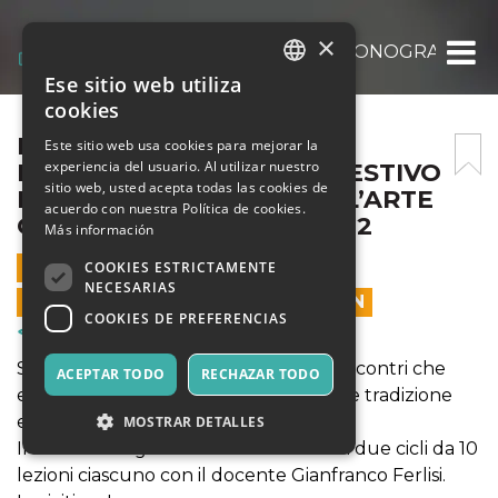
×
MO‘ADIM, CALENDARIO E ICONOGRAFIA: IL
Ese sitio web utiliza
ITALIAN
cookies
ENGLISH
MO‘ADIM, CALENDARIO E
Este sitio web usa cookies para mejorar la
experiencia del usuario. Al utilizar nuestro
ICONOGRAFIA: IL CICLO FESTIVO
SPANISH
sitio web, usted acepta todas las cookies de
EBRAICO SBIRCIATO DALL’ARTE
acuerdo con nuestra Política de cookies.
OCCIDENTALE – MODULO 2
Más información
24 FEBRERO 2026 - 18:00
COOKIES ESTRICTAMENTE
NECESARIAS
LAS VENTAS EN LÍNEA TERMINARON
COOKIES DE PREFERENCIAS
Cursos y Entrenamiento
Secondo appuntamento del ciclo di incontri che
ACEPTAR TODO
RECHAZAR TODO
esplora il dialogo e le tensioni tra arte e tradizione
ebraica e cristiana.
MOSTRAR DETALLES
Il corso si svolgerà online ed è diviso in due cicli da 10
lezioni ciascuno con il docente Gianfranco Ferlisi.