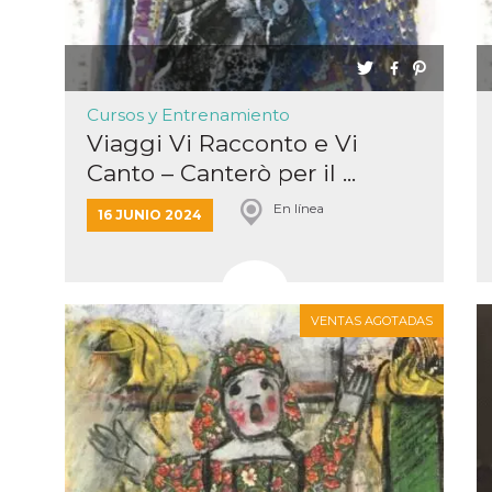
Cursos y Entrenamiento
Viaggi Vi Racconto e Vi
ión
Canto – Canterò per il ...
 inicio
n de
En línea
 Puede
16 JUNIO 2024
sión o
nte
30 días
kie
 el
r que se
VENTAS AGOTADAS
a
. No está
ente
o al
de
k
l.
 informa
iliza para
on la
 y la