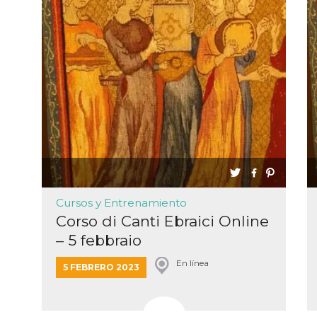
tazioni
gua e
no di
re la
 una
ción de
ación
 usuario y
r, que se
ara
ad
e
n de
ación del
Cursos y Entrenamiento
or de
Corso di Canti Ebraici Online
k,
ción,
– 5 febbraio
g y otras
de
En línea
5 FEBRERO 2023
as de
k.
ioni del