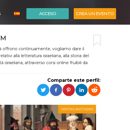
S
ACCESO
CREA UN EVENTO
ITALIANO
IM
ENGLISH
tà offrono continuamente, vogliamo dare il
tivi alla letteratura israeliana, alla storia del
 israeliana, attraverso corsi online fruibili da
Comparte este perfil:
VENTAS AGOTADAS