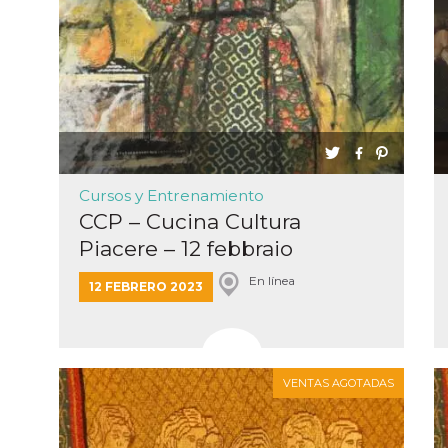
 de inicio
n
sa,
mente en
ión de
 intentan
l
. Facebook
dice que
de
amiento
 con cada
e datos
a
Cursos y Entrenamiento
de 10
CCP – Cucina Cultura
a cookie
se lee a
Piacere – 12 febbraio
e Me
tros
y
En línea
12 FEBRERO 2023
s de
k
s en
itios
rentes.
 di
VENTAS AGOTADAS
re la
 “Seguici
ook” del
 “Mi
accolgono