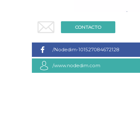
Cookies estrictamente necesarias
Cookies de preferencias
Las cookies estrictamente necesarias permiten
la funcionalidad principal del sitio web, como
CONTACTO
el inicio de sesión de usuario y la gestión de
cuentas. El sitio web no se puede utilizar
correctamente sin las cookies estrictamente
necesarias.
/Nodedim-101527084672128
Proveedor /
Nombre
Vencimiento
Descripción
Dominio
/www.nodedim.com
cf_clearance
1 año
Esta cookie es
Cloudflare,
utilizada por el
Inc.
servicio
.oooh.events
CloudFlare para
identificar el
tráfico web de
confianza y
anular cualquier
restricción de
seguridad
basada en la
dirección IP del
visitante. Es
esencial para
apoyar las
funciones de
seguridad de un