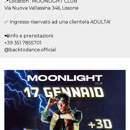
📍Location : MOONLIGHT CLUB
sitio web y
Via Nuova Vallassina 346, Lissone
proporcionar
protección
contra visitantes
maliciosos.
✅ Ingresso riservato ad una clientela ADULTA!
wordpress_test_cookie
Sesión
Se utiliza en
Automattic
sitios creados
Inc.
📲Info e prenotazioni:
con Wordpress.
.oooh.events
Comprueba si el
+39 351 7855701
navegador tiene
habilitadas las
@backtodance.official
cookies
PHPSESSID
Sesión
Cookie
PHP.net
generada por
oooh.events
aplicaciones
basadas en el
lenguaje PHP.
Este es un
identificador de
propósito
general que se
utiliza para
mantener las
variables de
sesión del
usuario.
Normalmente es
un número
generado al