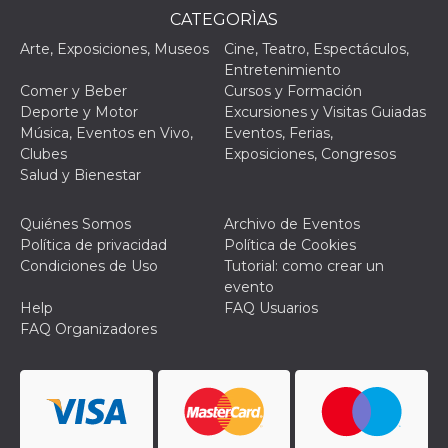
actividad
CATEGORÌAS
de sesió
sospecho
Arte, Exposiciones, Museos
Cine, Teatro, Espectáculos,
especial
la detecc
Entretenimiento
bots que
Comer y Beber
Cursos y Formación
acceder a
servicio
Deporte y Motor
Excursiones y Visitas Guiadas
también 
Música, Eventos en Vivo,
Eventos, Ferias,
el perfil 
comport
Clubes
Exposiciones, Congresos
asociado
Salud y Bienestar
cookie d
se elimin
después 
días. Est
Quiénes Somos
Archivo de Eventos
también 
Política de privacidad
Política de Cookies
través d
gusta y o
Condiciones de Uso
Tutorial: como crear un
botones 
evento
etiqueta
Faceboo
Help
FAQ Usuarios
colocado
FAQ Organizadores
muchos s
web dife
dpr
.facebook.com
1 semana
permette
controlla
funzione
su Faceb
pulsante
piace”, r