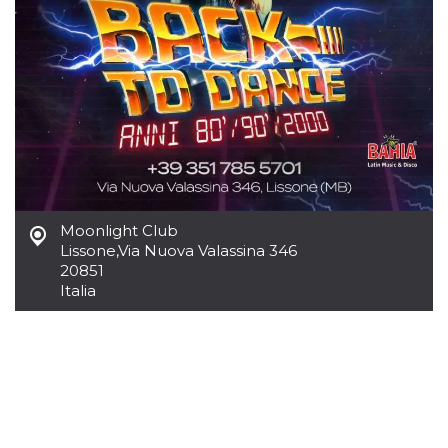
azar, la forma en
que se usa
puede ser
específico del
sitio, pero un
buen ejemplo es
mantener un
estado de inicio
de sesión para
un usuario entre
páginas.
m
1 año 1 mes
Esta cookie se
Stripe
utiliza
m.stripe.com
generalmente
para el
rendimiento y la
Moonlight Club
optimización de
Lissone
,
Via Nuova Valassina 346
los servicios de
procesamiento
20851
de pagos,
Italia
facilitando el
almacenamiento
de contenidos
en el navegador
para hacer que
las páginas se
carguen más
rápido.
CookieScriptConsent
4 semanas 2
El servicio
CookieScript
días
Cookie-
oooh.events