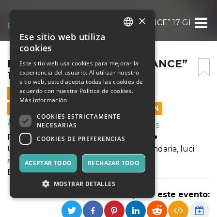
×
MOONLIGHT “BACK TO DANCE” 17 GENNAI
Ese sitio web utiliza
ITALIAN
cookies
ENGLISH
MOONLIGHT “BACK TO DANCE”
Este sitio web usa cookies para mejorar la
experiencia del usuario. Al utilizar nuestro
17 GENNAIO 2025
SPANISH
sitio web, usted acepta todas las cookies de
acuerdo con nuestra Política de cookies.
17 ENERO 2025 - 20:15
Más información
LAS VENTAS EN LÍNEA TERMINARON
COOKIES ESTRICTAMENTE
Música, Eventos en Vivo, Clubes
NECESARIAS
Rivivi i mitici anni 80/90/2000 con noi!❤️
COOKIES DE PREFERENCIAS
Un tuffo nel passato tra musica leggendaria, luci
sfavillanti e un’atmosfera unica💃🏻
ACEPTAR TODO
RECHAZAR TODO
BUFFET SOLD OUT!!!
MOSTRAR DETALLES
Compartir este evento: